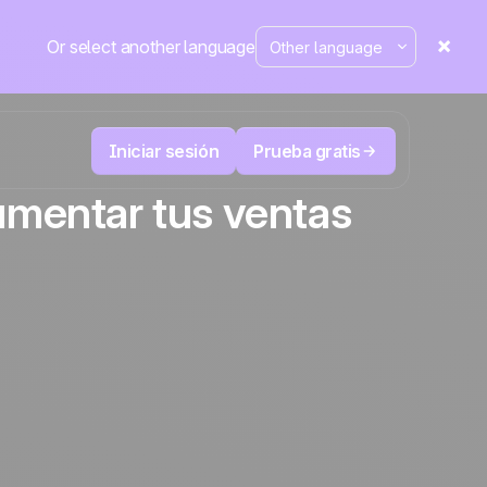
Or select another language
Iniciar sesión
Prueba gratis
aumentar tus ventas
Telesales y Telemarketing
duce
User
Registra cada llamada, prioriza los leads
 cerrar.
correctos y no pierdas el control.
La plataforma CRM y de automatización
Positive
de marketing
en la
prensa
 y