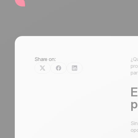
Share on:
¿Qu
pro
par
E
p
Sin
opo