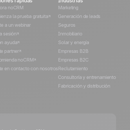
iones rápidas
Industrias
lora noCRM
Marketing
enza la prueba gratuita
Generación de leads
te a un webinar
Seguros
ia sesión
Inmobiliario
én ayuda
Solar y energía
e partner
Empresas B2B
omienda noCRM
Empresas B2C
e en contacto con nosotros
Reclutamiento
Consultoría y entrenamiento
Fabricación y distribución
🍪