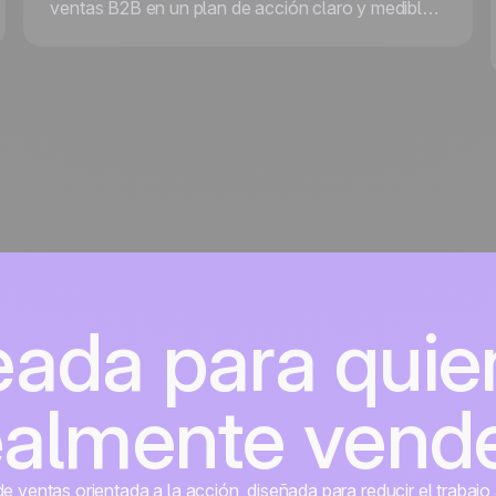
ventas B2B en un plan de acción claro y medible
con la metodología de ventas basada en
acciones, de la mano de Andrea Micolta de
noCRM.
eada para quie
ealmente vend
 ventas orientada a la acción, diseñada para reducir el trabajo 