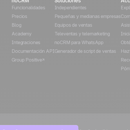
noCRM
Soluciones
Acc
Funcionalidades
Independientes
Exp
Precios
Pequeñas y medianas empresas
Comi
Blog
Equipos de ventas
Asis
Academy
Televentas y telemarketing
Inic
Integraciones
noCRM para WhatsApp
Obt
Documentación API
Generador de script de ventas
Hazt
Group Positive
Rec
Pónt