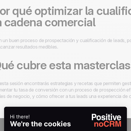
or qué optimizar la cualif
a cadena comercial
 un buen proceso de prospectación y cualificación de leads, pod
lcanzar resultados medibles.
ué cubre esta masterclas
esta sesión encontrarás estrategias y recetas que permiten ge
entar tu tasa de conversión con un proceso de prospección efi
les de negocio, y cómo ofrecer a tus leads una experiencia de co