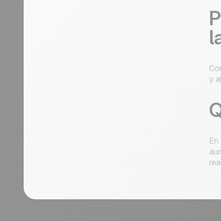
P
l
Con
y a
Q
En 
aum
rea