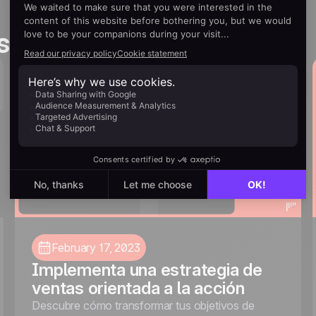
s you’ll love
February 17, 2023
Implementa una estrategia de
ventas orientada a la acción
Descubre cómo transformar tus objetivos de