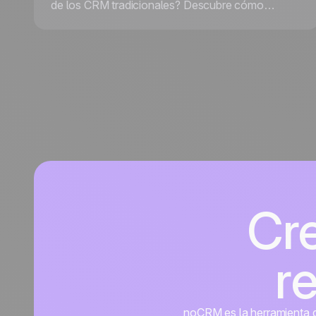
de los CRM tradicionales? Descubre cómo
dominar noCRM, una herramienta de gestión de
leads orientada a la acción, diseñada para
ayudarte a enfocarte en lo que realmente importa:
captar leads, hacer seguimientos eficientes y
cerrar más ventas.
Cr
r
noCRM es la herramienta de