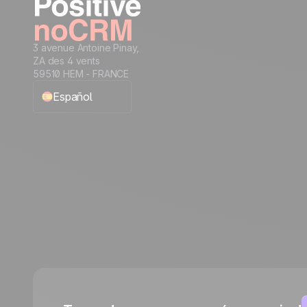
3 avenue Antoine Pinay,
ZA des 4 vents
59510 HEM - FRANCE
Español
English
Français
Português
Italiano
Deutsch