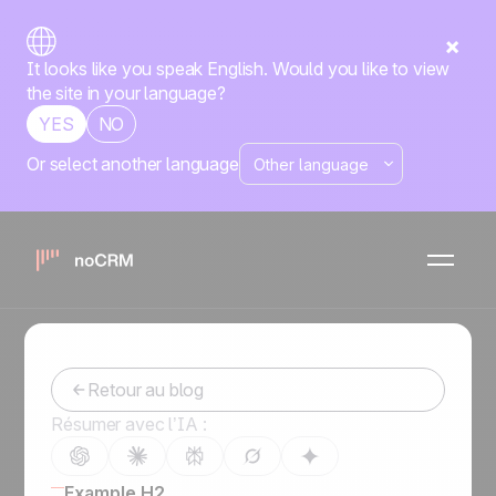
It looks like you speak English. Would you like to view
the site in your language?
YES
NO
Or select another language
Les coulisses de la
proposition commerciale
-
May 7, 2024
Retour au blog
Résumer avec l’IA :
Example H2