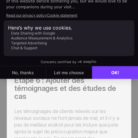
sans les édulcorer et sans tourner autour du pot,
et votre client vous en sera reconnaissant. Un bon
moyen d’adoucir le choc sans perdre en
transparence est d’illustrer le retour sur
investissement potentiel.
Vous n’aurez pas l’impression que c’est de la
poudre aux yeux. Au contraire, vous donnerez
l’impression de vous concentrer sur les avantages
pour l’entreprise et sa situation particulière.
Étape 6 : Ajouter des
témoignages et des études de
cas
Les témoignages de clients relevés sur les
réseaux sociaux ne font jamais de mal, et il n’y a
pas de meilleur endroit pour les inclure que juste
après le sujet de préoccupation majeur que