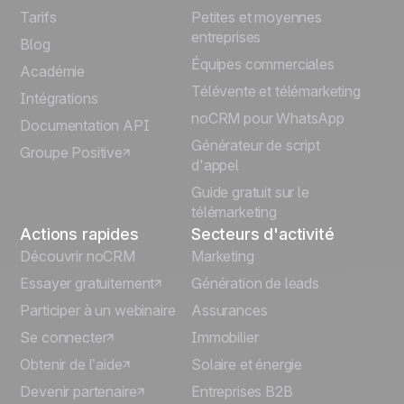
Tarifs
Petites et moyennes
Español
entreprises
Blog
Équipes commerciales
Português
Académie
Télévente et télémarketing
Intégrations
Italiano
noCRM pour WhatsApp
Documentation API
Générateur de script
Groupe Positive
Deutsch
d'appel
Guide gratuit sur le
télémarketing
Actions rapides
Secteurs d'activité
Découvrir noCRM
Marketing
Essayer gratuitement
Génération de leads
Participer à un webinaire
Assurances
Se connecter
Immobilier
Obtenir de l’aide
Solaire et énergie
Devenir partenaire
Entreprises B2B