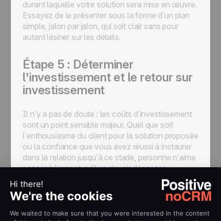
durant laquelle votre solution sera mise en œuvre.
Essayez de le présenter sous la forme d’un plan
simple, jalon par jalon, qui soit clair sans pour
autant lésiner sur les détails.
Étape 5 : Déterminer
l’investissement et le retour sur
investissement
Il n’y a pas de doute : les coûts d’investissement
sont un point sensible majeur. Quel que soit
l’enthousiasme du client pour la solution proposée
ou la confiance que vous avez réussi à instaurer
dans la relation jusqu’à ce stade, personne n’aime
penser à l’argent qu’il va devoir dépenser.
La clé pour franchir cette étape délicate de la
proposition est d’être aussi transparent que
possible. Dites les choses telles qu’elles sont,