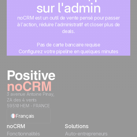
sur l'admin
noCRM est un outil de vente pensé pour passer
à l’action, réduire l’administratif et closer plus de
deals.
Pas de carte bancaire requise
Configurez votre pipeline en quelques minutes
Commencez à gérer vos leads instantanément
Essayer gratuitement
3 avenue Antoine Pinay,
ZA des 4 vents
59510 HEM - FRANCE
Français
noCRM
Solutions
English
Fonctionnalités
Auto-entrepreneurs