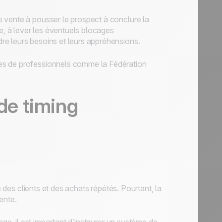
 vente à pousser le prospect à conclure la
ce, à lever les éventuels blocages
e leurs besoins et leurs appréhensions.
es de professionnels comme la Fédération
 de timing
é des clients et des achats répétés. Pourtant, la
vente.