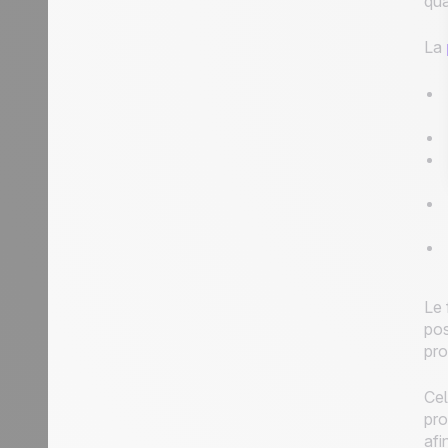
qua
La
Le 
pos
pro
Cel
pro
afi