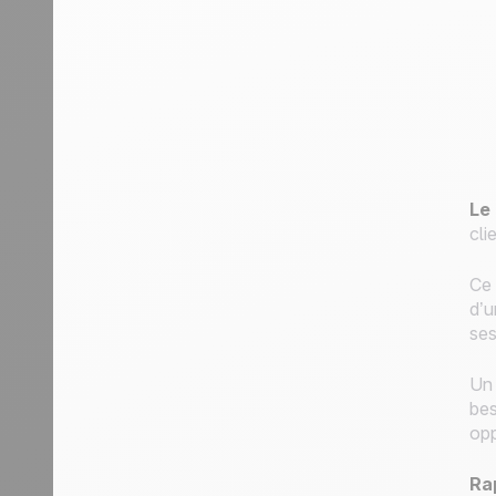
Le 
cli
Ce 
d’u
ses
Un 
bes
opp
Rap