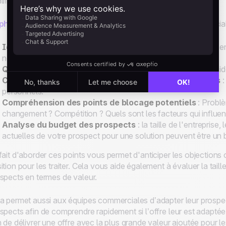
lifiés qui ont de fortes chances de conclure l'affaire.
phase de closing
est la conclusion d’un processus commercial 
Identification des prospects
: Le client est-il dans la cible e
nombre d'employés, de lieu ?
Qui est votre interlocuteur
: Quel est son métier, est-il déc
Compréhension des besoins
spécifiques des
prospects
:
personnels.
Compréhension des points de blocage potentiels
: Problè
changement ? Compétition ? Quels sont les facteurs qui influen
Analyse du budget des prospects
: la taille de l'entreprise
actuelles de votre prospect pour une solution peuvent être un b
fait d'aborder ces points vous permet d'anticiper les objections
ition pour les traiter. Cela vous aide également à évaluer la taille 
spects en termes de valeur.
a permet aussi aux équipes commerciales d’adapter leur prospe
spects afin de comprendre rapidement si l’offre leur est adapté
n de délivrer une offre avec la plus grande valeur ajoutée pour les