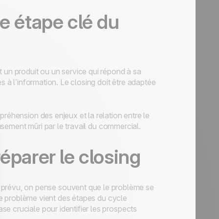
e étape clé du
 un produit ou un service qui répond à sa
s à l’information. Le closing doit être adaptée
préhension des enjeux et la relation entre le
eusement mûri par le travail du commercial.
éparer le closing
prévu, on pense souvent que le problème se
 le problème vient des étapes du cycle
e cruciale pour identifier les prospects