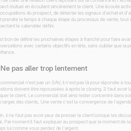
n de créer une relation client reposant sur la confiance et l'écha
pect mutuel en écoutant sincèrement le client. Une écoute activ
occupations du prospect, de détecter les signaux d'achat et d'
t prendre le temps à chaque étape du processus de vente, tout e
pectant le calendrier défini.
est bon de définir les prochaines étapes à franchir pour faire a
versations avec certains objectifs en tête, sans oublier que la pr
fiance.
 Ne pas aller trop lentement
commercial n’est pas un SAV, il n’est pas là pour répondre à tou
stions doivent être repoussées à après le closing. Il faut avoir 
quer le client. Le commercial doit ainsi rester concentré dans 
p larges des clients. Une vente c’est la convergence de l’agend
in, il ne faut pas avoir peur de presser le client lorsque les disc
l. Par moment il faut expliquer au prospect que le moment de la 
ps lui comme vous perdez de l’argent.