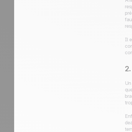
Afi
res
pré
fau
res
Il 
con
con
2.
Un 
que
bra
tro
Enf
dea
tem