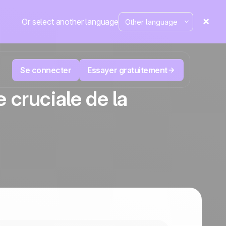
Or select another language
Se connecter
Essayer gratuitement
 cruciale de la
M
Télévente et Télémarketing
éduisez
User
Suivez chaque appel, priorisez les bons
nte.
leads, ne perdez jamais le fil.
La plateforme CRM et d'automatisation
Positive
marketing
aine
fait
l’actu
ergé