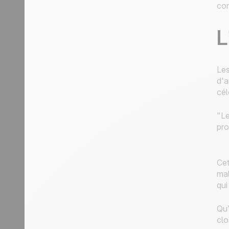
co
L
Les
d'a
cél
"Le
pro
Cet
mal
qui
Qu’
clo