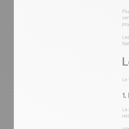
Plu
ven
psy
Les
Nat
L
Le
1.
La 
rel