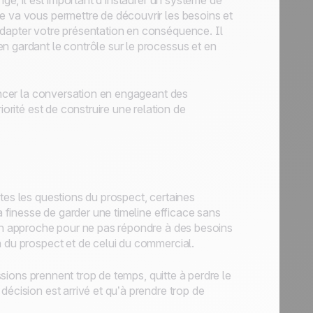
nge, il est important d’instaurer un système de
e va vous permettre de découvrir les besoins et
adapter votre présentation en conséquence. Il
n gardant le contrôle sur le processus et en
vancer la conversation en engageant des
iorité est de construire une relation de
tes les questions du prospect, certaines
la finesse de garder une timeline efficace sans
son approche pour ne pas répondre à des besoins
a du prospect et de celui du commercial.
ussions prennent trop de temps, quitte à perdre le
décision est arrivé et qu’à prendre trop de