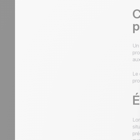
C
p
Un 
pro
aux
Le 
pro
É
Lo
sit
pré