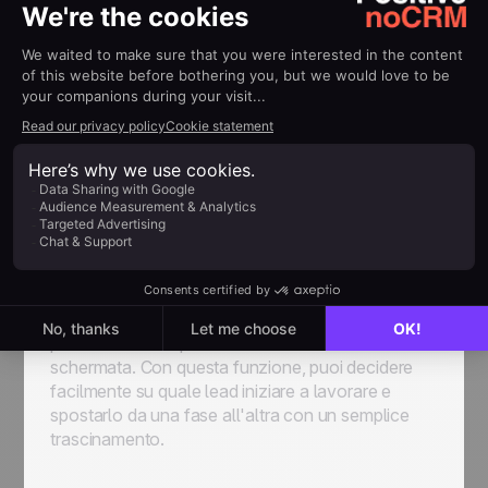
noCRM.io ti aiuta a gestire il tuo prossimo passo e
non ti costringe a creare manualmente un “To-do”.
Il software ti guida automaticamente attraverso le
fasi successive, eliminando la necessità di creare
manualmente una lista di attività. Ogni volta che
inserisci un nuovo lead, questo viene
automaticamente classificato come “Da fare”. La
sua modalità può essere modificata solo
pianificando una nuova azione futura o
concludendo il lead, sia con la chiusura positiva
dell'affare che con la sua perdita.
Un altro punto di forza dell'app è la
“visualizzazione della pipeline”
, che ti offre una
panoramica completa dei tuoi lead in un'unica
schermata. Con questa funzione, puoi decidere
facilmente su quale lead iniziare a lavorare e
spostarlo da una fase all'altra con un semplice
trascinamento.