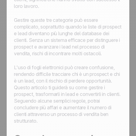
della pipeline di vendita, pianificare l'azione
loro lavoro.
da svolgere
Assegnare ad un agente un'opportunità in
Gestire queste tre categorie può essere
arrivo in base a determinati criteri
complicato, soprattutto quando le liste di prospect
Assegnare un'opportunità in arrivo ad un
e lead diventano più lunghe del database dei
utente specifico
clienti. Senza un sistema efficace per distinguere i
Come iniziare con l'automazione:
prospect e avanzare i lead nel processo di
automatizzare i flussi di lavoro per
vendita, rischi di incontrare molti ostacoli.
semplificare i processi
L'uso di fogli elettronici può creare confusione,
rendendo difficile tracciare chi è un prospect e chi
è un lead, con il rischio di perdere opportunità.
Questo articolo ti guiderà su come gestire i
prospect, trasformarli in lead e convertirli in clienti.
Seguendo alcune semplici regole, potrai
concludere più affari e aumentare il numero di
clienti attraverso un processo di vendita ben
strutturato.