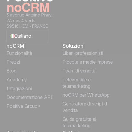
3 avenue Antoine Pinay,
ZA des 4 vents
59510 HEM - FRANCE
Italiano
noCRM
Soluzioni
English
Funzionalità
Liberi-professionisti
Prezzi
Piccole e medie imprese
Français
Blog
Team di vendita
Español
Academy
Televendite e
telemarketing
Integrazioni
Português
noCRM per WhatsApp
Documentazione API
Generatore di script di
Positive Group
Deutsch
vendita
Guida gratuita al
telemarketing