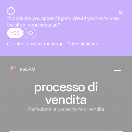
It looks like you speak English. Would you like to view
the site in your language?
YES
NO
Or select another language
Da Prospect a
Cliente: Come
ottimizzare il tuo
processo di
vendita
Perfeziona le tue tecniche di vendita