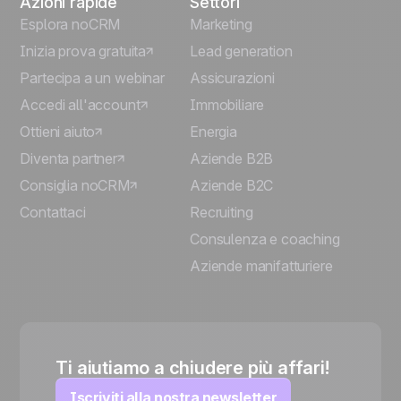
Azioni rapide
Settori
Esplora noCRM
Marketing
Inizia prova gratuita
Lead generation
Partecipa a un webinar
Assicurazioni
Accedi all'account
Immobiliare
Ottieni aiuto
Energia
Diventa partner
Aziende B2B
Consiglia noCRM
Aziende B2C
Contattaci
Recruiting
Consulenza e coaching
Aziende manifatturiere
Ti aiutiamo a chiudere più affari!
Iscriviti alla nostra newsletter