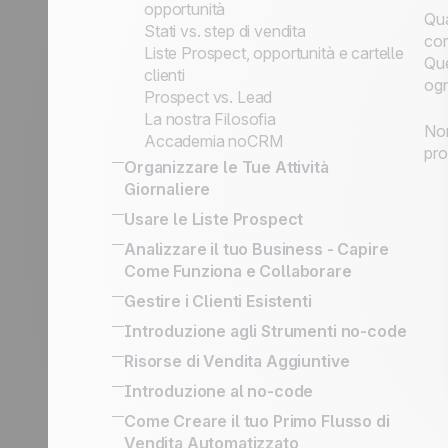
opportunità
Qua
Stati vs. step di vendita
com
Liste Prospect, opportunità e cartelle
Que
clienti
ogn
Prospect vs. Lead
La nostra Filosofia
Non
Accademia noCRM
pro
Organizzare le Tue Attività
Giornaliere
16 powerful CRM features to enhance
Usare le Liste Prospect
sales
Creare uno script di vendita
Analizzare il tuo Business - Capire
Come contattare e qualificare
Scansiona i Biglietti da Visita
Come Funziona e Collaborare
efficientemente i potenziali clienti su
How to Build the Ultimate Outbound
Activity Based Selling: The Best
Gestire i Clienti Esistenti
LinkedIn
Engine and Deal with Management
Technique To Reach Your Business
Tenere traccia della cronologia delle
Come Gestire Upsell e Rinnovi vs.
Introduzione agli Strumenti no-code
Flows
Goals
interazioni
Processo Post-Vendita
Trasformare un prospect qualificato in
Strumenti no-code interni per
Risorse di Vendita Aggiuntive
Esportare dati per la reportistica o per
Follow-up dei Clienti
opportunità
connettere il gestionale aziendale
il marketing
All there is to know about SPIN
Introduzione al no-code
Chiamate a Freddo Efficaci: Organizza
API semplificata per implementazione
Strategia basata sull'attività
Selling
App no-code
Come Creare il tuo Primo Flusso di
e Potenzia l'Attività di Prospecting
aziendale
commerciale
Sales Expert Directory
Vendita Automatizzato
Trigger e Azioni no-code