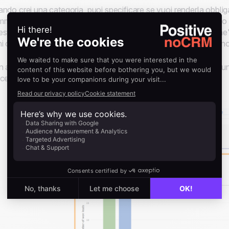
ndo crei una categoria, puoi specificare se vuoi renderla obbli
merciale manualmente, i venditori devono selezionare almeno un
sto meccanismo è molto utile per una categoria come "Origine
i opportunità commerciale se vuoi conoscere da dove vengono i 
 avrai voglia di inserire queste informazioni dopo aver creato u
cesso di vendita, meglio farlo adesso!