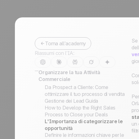
Contattaci
Diventa partner
Se 
Torna all’academy
del
Riassumi con l’IA:
ve
gio
Organizzare la tua Attività
Co
Commerciale
sol
Da Prospect a Cliente: Come
ottimizzare il tuo processo di vendita
Per
Gestione dei Lead Guida
Orl
How to Develop the Right Sales
pro
Process to Close your Deals
sta
L'Importanza di categorizzare le
un 
opportunità
fil
Definire le informazioni chiave per le