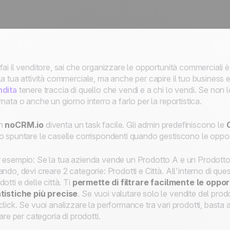
fai il venditore, sai che organizzare le opportunità commerciali
la tua attività commerciale, ma anche per capire il tuo business e i
ndita
tenere traccia di quello che vendi e a chi lo vendi. Se non
rnata o anche un giorno interro a farlo per la reportistica.
n
noCRM.io
diventa un task facile. Gli admin predefiniscono le
o spuntare le caselle corrispondenti quando gestiscono le oppor
 esempio: Se la tua azienda vende un Prodotto A e un Prodott
ando, devi creare 2 categorie: Prodotti e Città. All'interno di que
dotti e delle città. Ti
permette di filtrare facilmente le oppo
tistiche più precise
. Se vuoi valutare solo le vendite del prodo
click. Se vuoi analizzare la performance tra vari prodotti, basta
trare per categoria di prodotti.