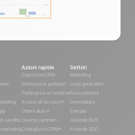
Azioni rapide
Settori
Esplora noCRM
Marketing
rese
Inizia prova gratuita
Lead generation
Partecipa a un webinar
Assicurazioni
arketing
Accedi all'account
Immobiliare
App
Ottieni aiuto
Energia
di vendita
Diventa partner
Aziende B2B
lemarketing
Consiglia noCRM
Aziende B2C