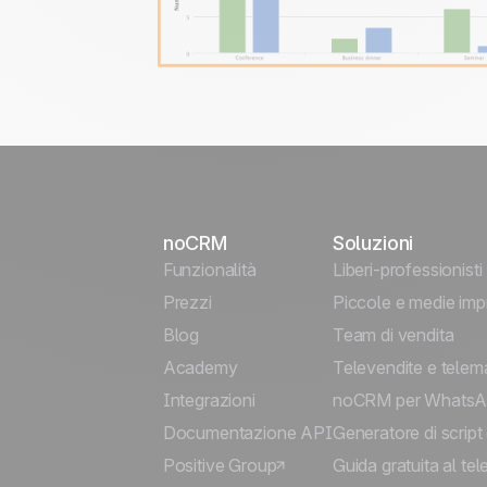
noCRM
Soluzioni
Funzionalità
Liberi-professionisti
Prezzi
Piccole e medie imp
Blog
Team di vendita
Academy
Televendite e telem
Integrazioni
noCRM per Whats
Documentazione API
Generatore di script 
Positive Group
Guida gratuita al te