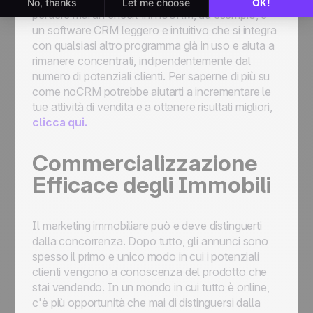
perdere mai un check-in. noCRM, ad esempio, è
un software CRM leggero e intuitivo che si integra
con qualsiasi altro programma già in uso e aiuta a
rimanere concentrati, indipendentemente dal
numero di potenziali clienti. Per saperne di più su
come noCRM potrebbe aiutarti a incrementare le
tue attività di vendita e a ottenere risultati migliori,
clicca qui.
Commercializzazione
Efficace degli Immobili
Il marketing immobiliare può e deve distinguerti
dalla concorrenza. Dopo tutto, gli annunci sono
spesso il primo e unico modo in cui i potenziali
clienti vengono a conoscenza del prodotto che
stai vendendo. In un mondo in cui tutto è online,
c'è più opportunità che mai di distinguersi dalla