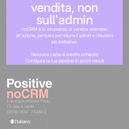
vendita, non
sull'admin
noCRM è lo strumento di vendita orientato
all’azione, pensato per ridurre l’admin e chiudere
più trattative.
Nessuna carta di credito richiesta
Configura la tua pipeline in pochi minuti
Inizia subito a gestire i lead
Prova gratis
3 avenue Antoine Pinay,
ZA des 4 vents
59510 HEM - FRANCE
Italiano