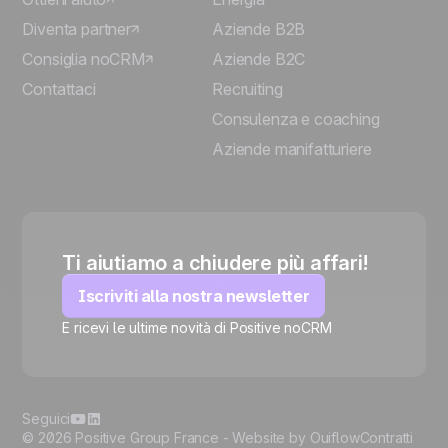
Diventa partner
Aziende B2B
Consiglia noCRM
Aziende B2C
Contattaci
Recruiting
Consulenza e coaching
Aziende manifatturiere
Ti aiutiamo a chiudere più affari!
Iscriviti alla nostra newsletter
E ricevi le ultime novità di Positive noCRM
🍪
Seguici
© 2026 Positive Group France -
Website by Ouiflow
Contratti