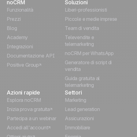
noCRM
Soluzioni
English
Funzionalità
Liberi-professionisti
Prezzi
Piccole e medie imprese
Français
Blog
Team di vendita
Español
Academy
Televendite e
telemarketing
Integrazioni
Português
noCRM per WhatsApp
Documentazione API
Generatore di script di
Positive Group
Deutsch
vendita
Guida gratuita al
telemarketing
Azioni rapide
Settori
Esplora noCRM
Marketing
Inizia prova gratuita
Lead generation
Partecipa a un webinar
Assicurazioni
Accedi all'account
Immobiliare
Ottieni aiuto
Energia