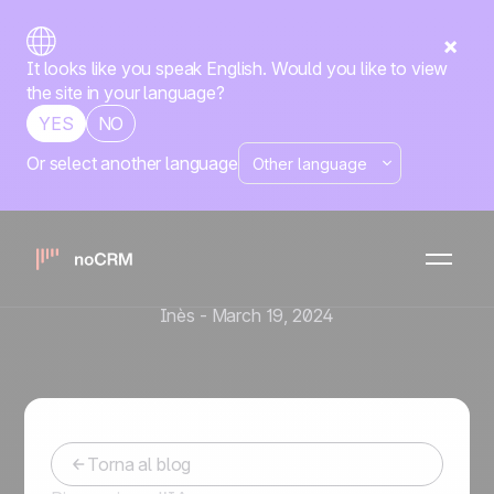
It looks like you speak English. Would you like to view
the site in your language?
YES
NO
Or select another language
Chiusura delle vendite
Prospecting
Vendite Immobiliari:
Strategie per vendere case
con successo
Inès
-
March 19, 2024
Torna al blog