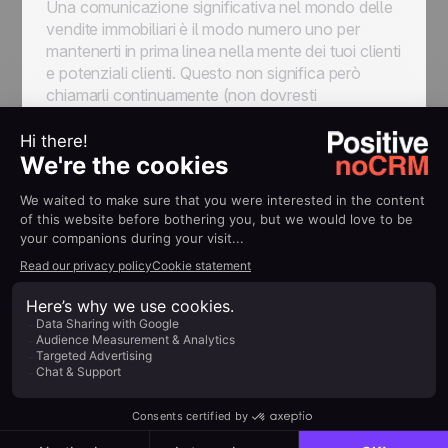
Una comunicazione significativa nel mondo delle
vendite immobiliari è il modo numero uno per
mantenerti in prima linea nella mente dei tuoi clienti
e potenziali clienti. Questo non significa però
chiamarli continuamente (non dovresti
assolutamente farlo). Al contrario, potresti
prendere in considerazione l'idea di esplorare
diverse vie digitali per mantenere i contatti e dare
seguito alle connessioni che hai stabilito.
Prova strategie come:
Newsletter personalizzate
via email
Post utili sui
social media
Messaggi diretti via
LinkedIn o WhatsApp
La costanza è la chiave: il follow-up non deve
essere sporadico.
Gli strumenti digitali sono un modo eccellente per
automatizzare il processo e assicurarsi di non