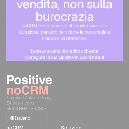
vendita, non sulla
burocrazia
noCRM è lo strumento di vendita orientato
all’azione, pensato per ridurre la burocrazia e
chiudere più trattative.
Nessuna carta di credito richiesta
Configura la tua pipeline in pochi minuti
Inizia subito a gestire i lead
Prova gratis
3 avenue Antoine Pinay,
ZA des 4 vents
59510 HEM - FRANCE
Italiano
noCRM
Soluzioni