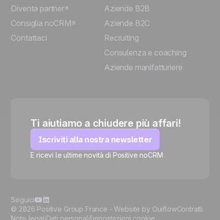
Diventa partner
Aziende B2B
Consiglia noCRM
Aziende B2C
Contattaci
Recruiting
Consulenza e coaching
Aziende manifatturiere
Ti aiutiamo a chiudere più affari!
Iscriviti alla nostra newsletter
E ricevi le ultime novità di Positive noCRM
🍪
Seguici
© 2026 Positive Group France -
Website by Ouiflow
Contratti
Note legali
Dati personali
Impostazioni cookie