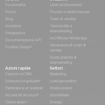
English
Funzionalità
Liberi-professionisti
Prezzi
Piccole e medie imprese
Français
Blog
Team di vendita
Español
Academy
Televendite e
telemarketing
Integrazioni
Português
noCRM per WhatsApp
Documentazione API
Generatore di script di
Positive Group
Deutsch
vendita
Guida gratuita al
telemarketing
Azioni rapide
Settori
Esplora noCRM
Marketing
Inizia prova gratuita
Lead generation
Partecipa a un webinar
Assicurazioni
Accedi all'account
Immobiliare
Ottieni aiuto
Energia