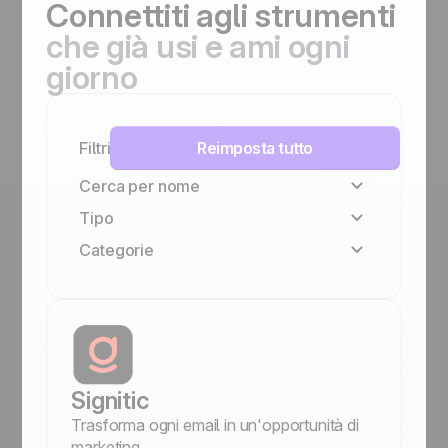
Connettiti
agli strumenti
che già usi e ami ogni
giorno
Filtri
Reimposta tutto
Cerca per nome
Tipo
Categorie
Famiglia Positive
Nativa
Centralini VoIP
No-code
Gestione documenti e proposte
Gestione del team e collaborazione
Outbound e prospecting
Marketing e email
Signitic
Finanza e fatturazione
Trasforma ogni email in un'opportunità di
Comunicazione
marketing.
Automazioni