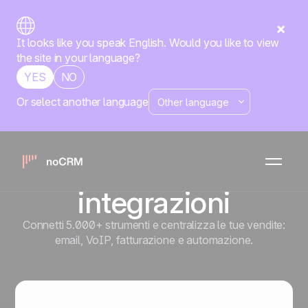
It looks like you speak English. Would you like to view
the site in your language?
YES
NO
Or select another language
Costruisci il tuo
motore di vendita
con le nostre
integrazioni
Connetti 5.000+ strumenti e centralizza le tue vendite:
email, VoIP, fatturazione e automazione.