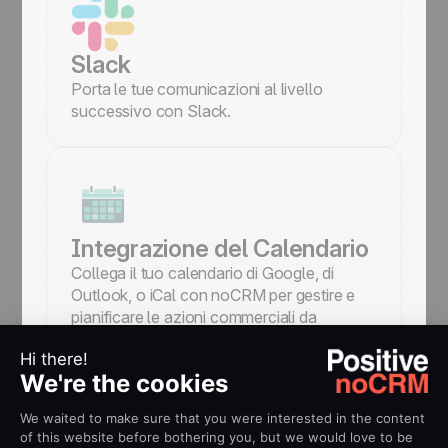
Slack
Porta le tue comunicazioni al livello
successivo con Slack.
Integrazione del Calendario
Collega il tuo calendario di Google, di
Outlook, o iCal con noCRM per gestire e
pianificare le azioni commerciali da
svolgere