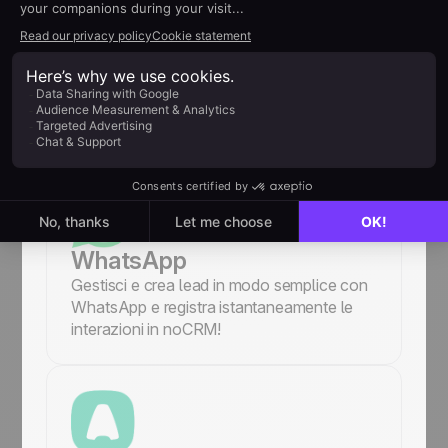
Integrazione della casella di
posta elettronica
Invia e ricevi email di vendita direttamente
da noCRM collegando Gmail, Outlook,
Yahoo o altri servizi.
WhatsApp
Gestisci e crea lead in modo semplice con
WhatsApp e registra istantaneamente le
interazioni in noCRM!