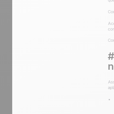
que
Com
Ace
com
Con
#
n
Ass
apl