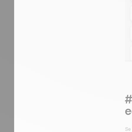
#
e
Se 