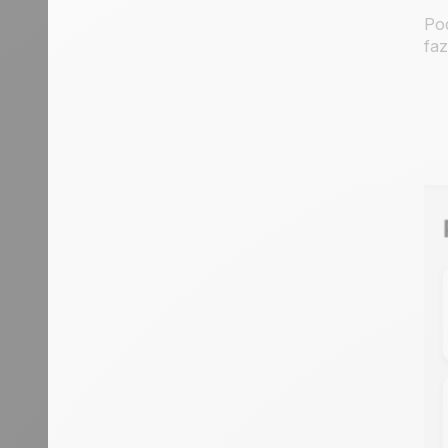
Pod
faz