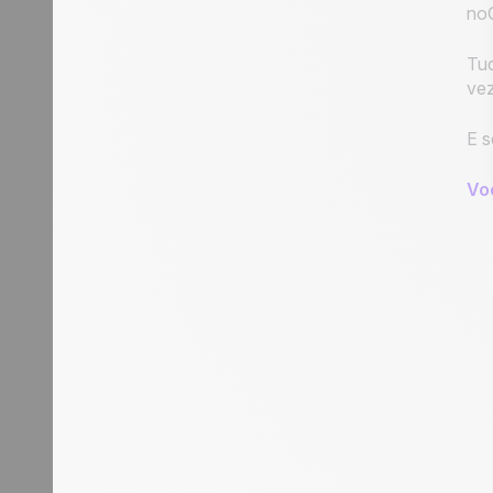
no
Tud
vez
E s
Vo