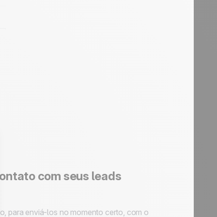
contato com seus leads
, para enviá-los no momento certo, com o