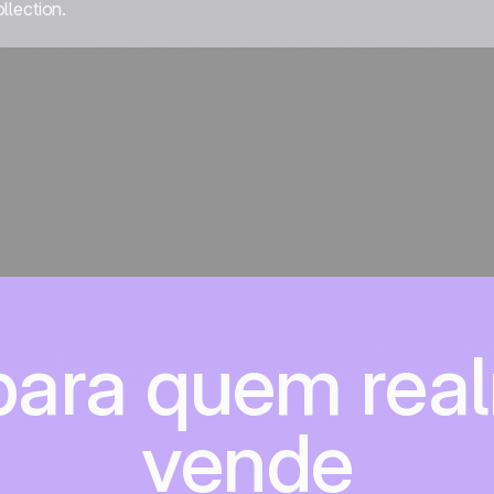
llection.
 para quem rea
vende