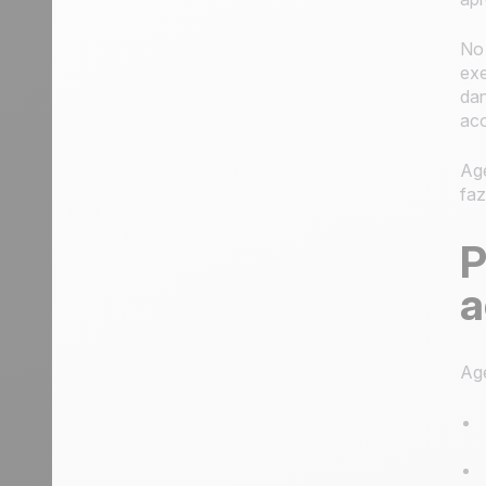
No 
exe
dan
aco
Age
faz
P
a
Age