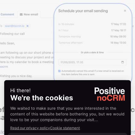
fina o melhor momento para entrar em 
sando o noCRM
ão, como você pode agendar seus e-mails de acompanhamento