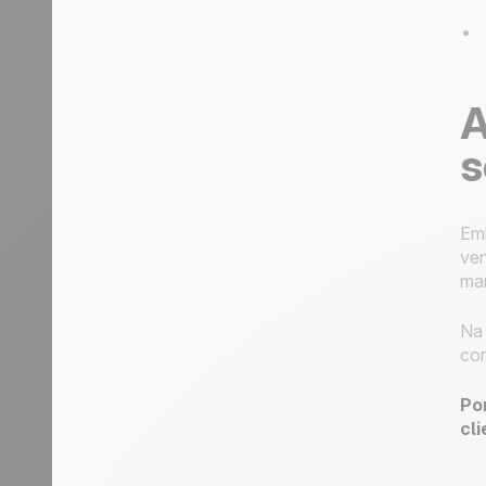
A
s
Emb
ven
ma
Na 
cor
Po
cl