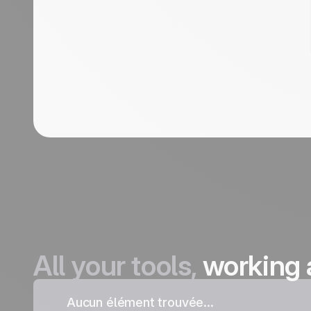
All your tools,
working 
Aucun élément trouvée...