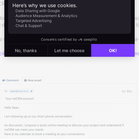
CRM?
o o que você precisa fazer é seguir o mesmo processo que us
 de clicar em
“Enviar”
, você deve clicar em
“Agendar envio”
. É 
e você cometer um erro ao agendar seu e-mail, pode reagendá-
cê pode seguir as etapas nesta página para aprender como