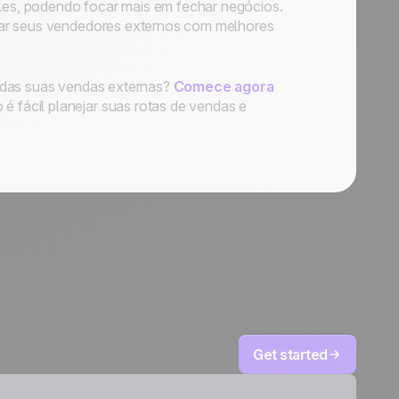
les, podendo focar mais em fechar negócios.
tar seus vendedores externos com melhores
 das suas vendas externas?
Comece agora
é fácil planejar suas rotas de vendas e
Get started