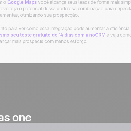
m o
Google Maps
você alcança seus leads de forma mais simp
oveite já o potencial dessa poderosa combinação para capaci
ramentas, otimizando sua prospecção.
nto para ver como essa integração pode aumentar a eficiência
smo seu teste gratuito de 14 dias com a noCRM
e veja como 
ançar mais prospects com menos esforço.
as one