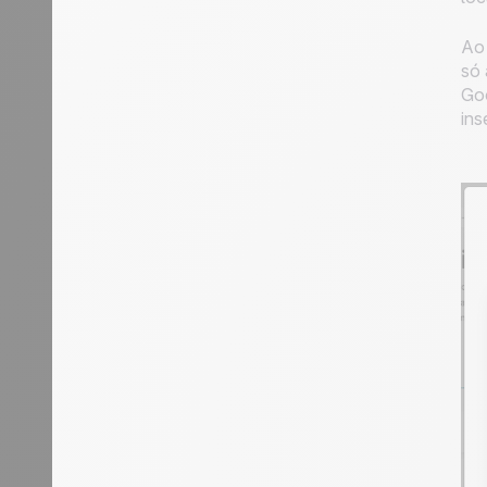
Ao 
só 
Goo
ins