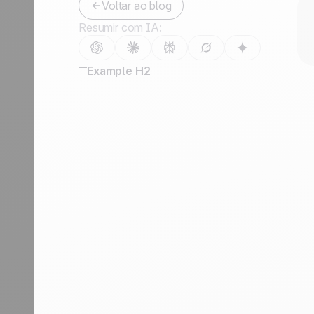
Voltar ao blog
Fale conosco
Resumir com IA:
Tornar-se parceiro
Example H2