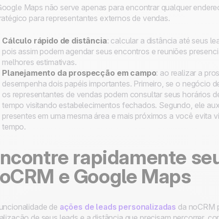
oogle Maps não serve apenas para encontrar qualquer endere
ratégico para representantes externos de vendas.
Cálculo rápido de distância
: calcular a distância até seus l
pois assim podem agendar seus encontros e reuniões presenc
melhores estimativas.
Planejamento da prospecção em campo
: ao realizar a 
desempenha dois papéis importantes. Primeiro, se o negócio de
os representantes de vendas podem consultar seus horários 
tempo visitando estabelecimentos fechados. Segundo, ele auxil
presentes em uma mesma área e mais próximos a você evita vi
tempo.
ncontre rapidamente se
oCRM e Google Maps
uncionalidade de
ações de leads personalizadas
da noCRM pe
alização de seus leads e a distância que precisam percorrer, c