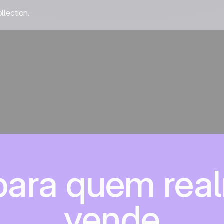
llection.
 para quem rea
vende