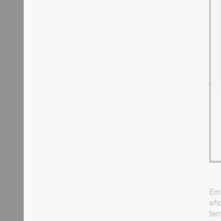
Em 
efi
tem