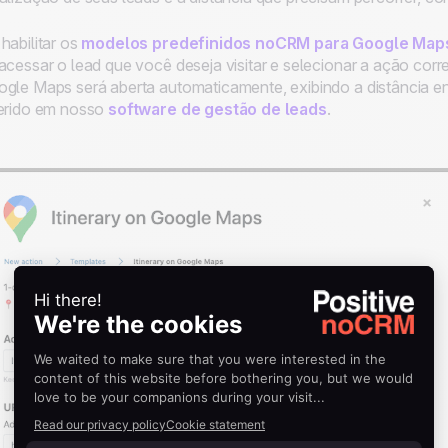
habilitar os
modelos predefinidos noCRM para Google Map
acessar o lead que você deseja visitar e selecionar a ação c
gle Maps será aberta automaticamente, exibindo a distância e
erido em nosso
software de gestão de leads
.