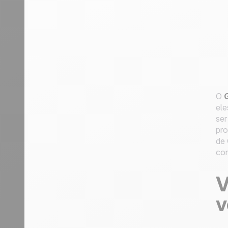
O
ele
ser
pro
de 
co
V
v