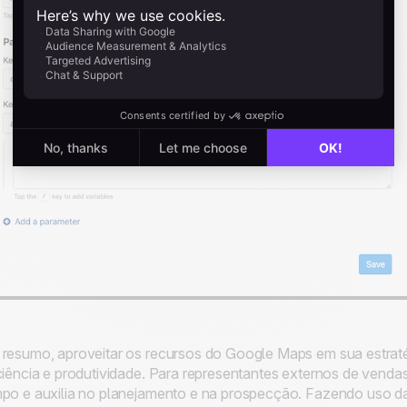
resumo, aproveitar os recursos do Google Maps em sua estrat
ciência e produtividade. Para representantes externos de vend
po e auxilia no planejamento e na prospecção. Fazendo uso 