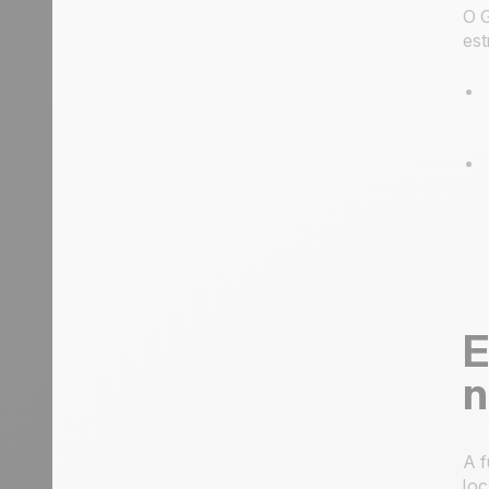
O G
est
E
n
A f
loc