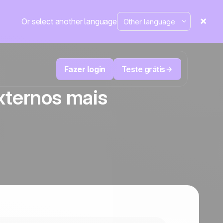
Or select another language
Fazer login
Teste grátis
xternos mais
M
Televendas e telemarketing
eduza
User
Acompanhe cada ligação, priorize os
leads certos e não perca o controle.
de e-
A plataforma de CRM e automação de
cal
Positive
marketing
em
destaque
e
a