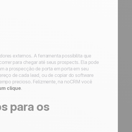
dores externos. A ferramenta possibilita que
correr para chegar até seus prospects. Ela pode
sam a prospecção de porta em porta em seu
ereço de cada lead, ou de copiar do software
 tempo precioso. Felizmente, na noCRM você
um clique
.
s para os