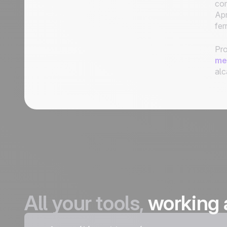
co
Apr
fer
Pro
me
alc
All your tools,
working 