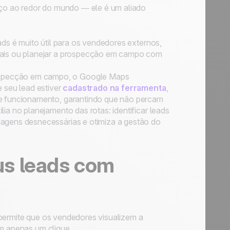
ço ao redor do mundo — ele é um aliado
eads é muito útil para os vendedores externos,
iais ou planejar a prospecção em campo com
prospecção em campo, o Google Maps
 seu lead estiver
cadastrado na ferramenta
,
de funcionamento, garantindo que não percam
ia no planejamento das rotas: identificar leads
agens desnecessárias e otimiza a gestão do
us leads com
rmite que os vendedores visualizem a
om apenas um clique.