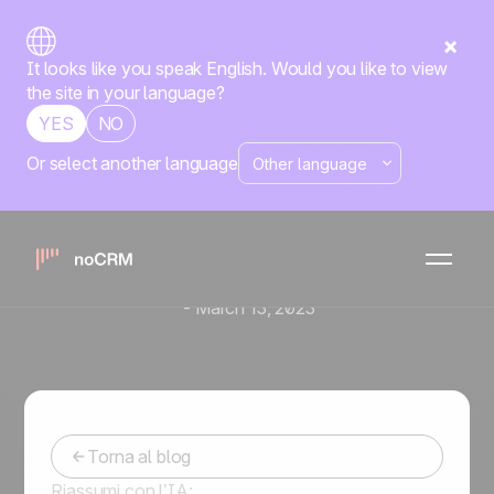
It looks like you speak English. Would you like to view
the site in your language?
YES
NO
Or select another language
Vendi da ovunque ti trovi e
in qualsiasi momento con la
nuova app mobile di vendita
di noCRM
-
March 13, 2023
Torna al blog
Riassumi con l’IA: