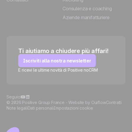
Consulenza e coaching
Aziende manifatturiere
Ti aiutiamo a chiudere più affari!
Iscriviti alla nostra newsletter
E ricevi le ultime novità di Positive noCRM
🍪
Seguici
© 2026 Positive Group France -
Website by Ouiflow
Contratti
Note legali
Dati personali
Impostazioni cookie
Manage cookies