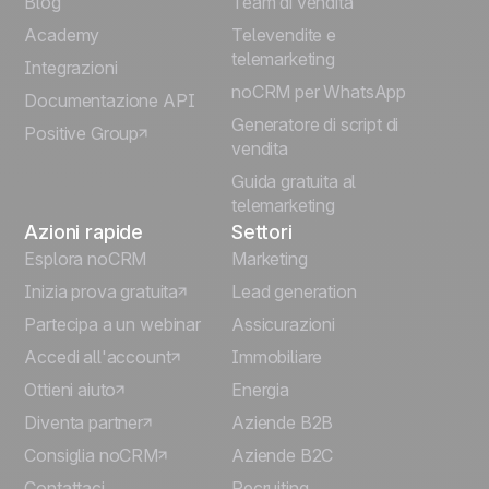
Blog
Team di vendita
Español
Academy
Televendite e
telemarketing
Integrazioni
Português
noCRM per WhatsApp
Documentazione API
Generatore di script di
Positive Group
Deutsch
vendita
Guida gratuita al
telemarketing
Azioni rapide
Settori
Esplora noCRM
Marketing
Inizia prova gratuita
Lead generation
Partecipa a un webinar
Assicurazioni
Accedi all'account
Immobiliare
Ottieni aiuto
Energia
Diventa partner
Aziende B2B
Consiglia noCRM
Aziende B2C
Contattaci
Recruiting