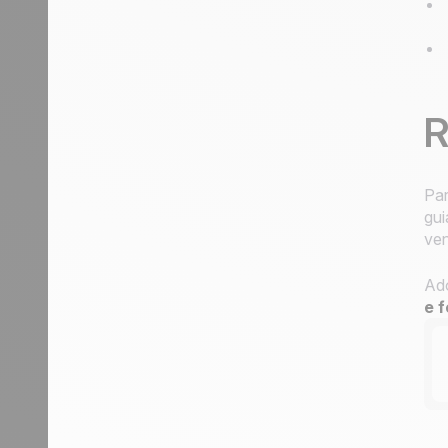
R
Par
gui
ven
Ad
e f