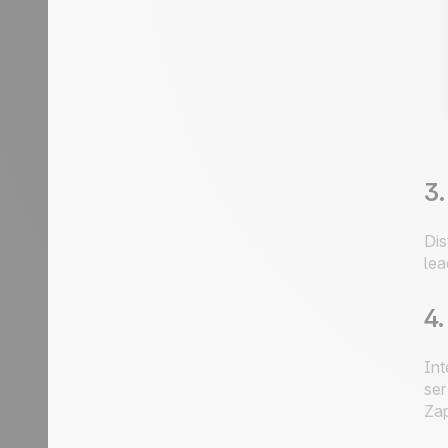
3.
Dis
lea
4.
Int
ser
Zap