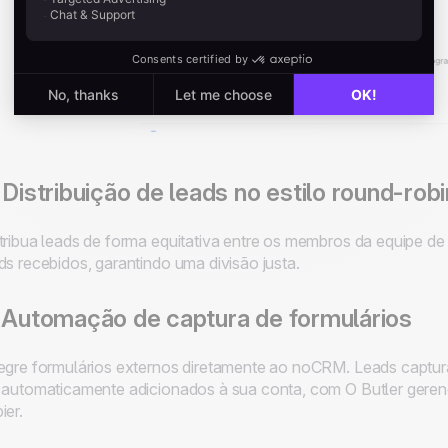
 Distribuição de leads no estilo round-robi
tribua leads de forma equitativa entre os membros da equipe d
ds recebidos, garantindo uma divisão justa.
 Automação de captura de formulários
egre formulários externos diretamente ao noCRM. Leads capt
 automaticamente adicionados à sua conta, com
O Butler
geren
ier.