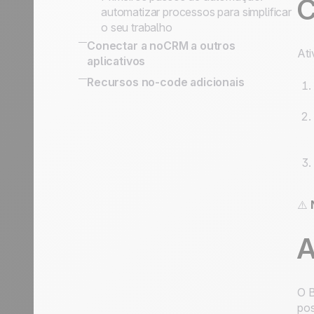
C
automatizar processos para simplificar
o seu trabalho
Conectar a noCRM a outros
Ati
aplicativos
Connect Information System
Recursos no-code adicionais
Conectar a noCRM a outros
aplicativos
⚠️
A
O B
pos