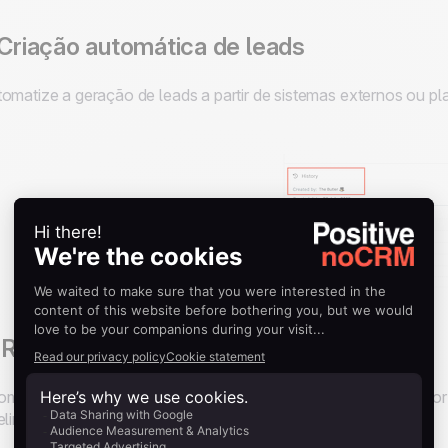
 Criação automática de leads
omatize a geração de leads a partir de sistemas externos ou pl
 Registro de atividades
mpanhe atualizações e interações de maneira sistemática. Po
eline,
O Butler
registra automaticamente essa alteração.