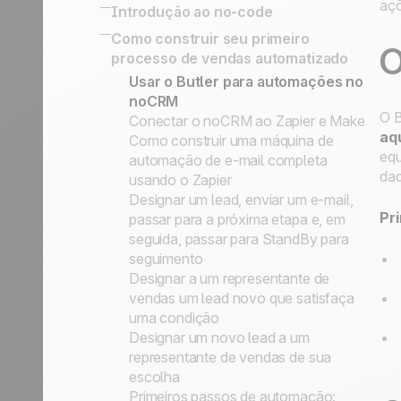
conectar seu sistema de informação
Academia noCRM
açõ
SPIN Selling
Introdução ao no-code
API simplificada para a
Sales Expert Directory
Plataformas no-code
Como construir seu primeiro
implementação de processos
O
processo de vendas automatizado
personalizados
Gatilhos e ações no-code
Usar o Butler para automações no
noCRM
O B
Conectar o noCRM ao Zapier e Make
aq
Como construir uma máquina de
equ
automação de e-mail completa
da
usando o Zapier
Designar um lead, enviar um e-mail,
Pri
passar para a próxima etapa e, em
seguida, passar para StandBy para
seguimento
Designar a um representante de
vendas um lead novo que satisfaça
uma condição
Designar um novo lead a um
representante de vendas de sua
escolha
Primeiros passos de automação: