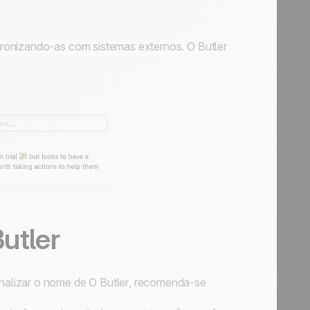
cronizando-as com sistemas externos.
O Butler
utler
nalizar o nome de
O Butler
, recomenda-se