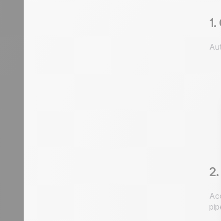
1.
Aut
2.
Aco
pip