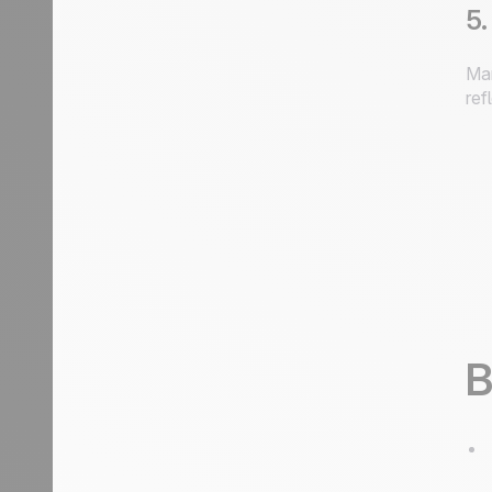
5.
Man
ref
B