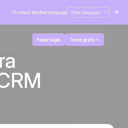
Or select another language
Fazer login
Teste grátis
ra
M
Televendas e telemarketing
oCRM
eduza
User
Acompanhe cada ligação, priorize os
leads certos e não perca o controle.
de e-
A plataforma de CRM e automação de
cal
Positive
marketing
em
destaque
e
a