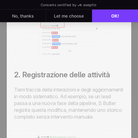
2. Registrazione delle attività
Tieni traccia delle interazioni e degli aggiornamenti
in modo sistematico. Ad esempio, se un lead
passa a una nuova fase della pipeline,
Il Butler
registra questa modifica, mantenendo uno storico
completo senza intervento manuale.