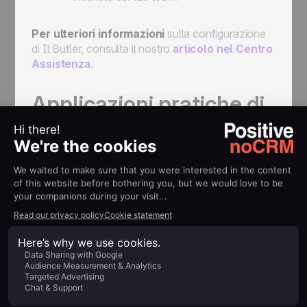
Per ulteriori informazioni
sulla configurazione
di
Il Butler
, consulta il nostro
articolo nel Centro
Assistenza
.
Applicazioni pratiche di
Il Butler
Il Butler
si integra perfettamente con piattaforme
no-code come Zapier e Make, consentendo
numerosi flussi di lavoro automatizzati:
1. Creazione automatica di
opportunità
Genera opportunità automaticamente da sistemi
esterni o piattaforme di marketing tramite l’API.