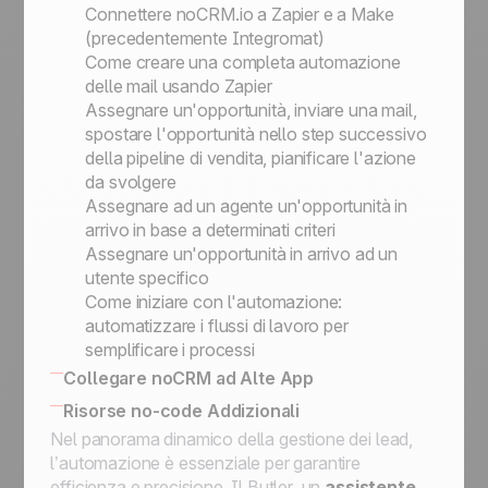
Connettere noCRM.io a Zapier e a Make
(precedentemente Integromat)
Come creare una completa automazione
delle mail usando Zapier
Assegnare un'opportunità, inviare una mail,
spostare l'opportunità nello step successivo
della pipeline di vendita, pianificare l'azione
da svolgere
Assegnare ad un agente un'opportunità in
arrivo in base a determinati criteri
Assegnare un'opportunità in arrivo ad un
utente specifico
Come iniziare con l'automazione:
automatizzare i flussi di lavoro per
semplificare i processi
Collegare noCRM ad Alte App
Come collegare noCRM al tuo Sistema
Risorse no-code Addizionali
Informativo
Nel panorama dinamico della gestione dei lead,
Collegare noCRM ad altre app
l’automazione è essenziale per garantire
efficienza e precisione.
Il Butler
, un
assistente