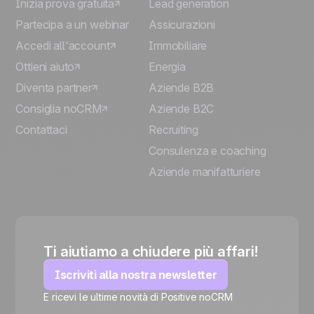
Inizia prova gratuita
Lead generation
Partecipa a un webinar
Assicurazioni
Accedi all'account
Immobiliare
Ottieni aiuto
Energia
Diventa partner
Aziende B2B
Consiglia noCRM
Aziende B2C
Contattaci
Recruiting
Consulenza e coaching
Aziende manifatturiere
Ti aiutiamo a chiudere più affari!
Iscriviti alla nostra newsletter
E ricevi le ultime novità di Positive noCRM
🍪