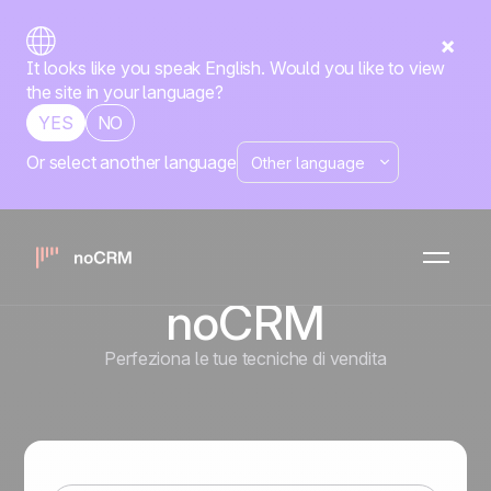
It looks like you speak English. Would you like to view
the site in your language?
YES
NO
Or select another language
Usare Il Butler
per le
automazioni in
noCRM
Perfeziona le tue tecniche di vendita