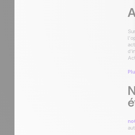
mettre un rappel
A
Assigner une opportunité qui remplit
une condition spécifique à un
commercial
Sur
Assigner une nouvelle opportunité à
l'o
un commercial de votre choix
act
Bien démarrer avec l'automatisation :
d'i
automatiser les process pour optimiser
Act
le travail au quotidien
Plu
N
é
no
aut