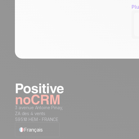
Plu
3 avenue Antoine Pinay,
ZA des 4 vents
59510 HEM - FRANCE
Français