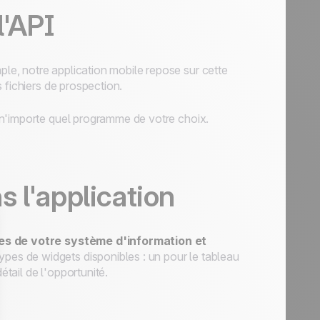
l'API
e, notre application mobile repose sur cette
 fichiers de prospection.
 n'importe quel programme de votre choix.
 l'application
es de votre système d'information et
 types de widgets disponibles : un pour le tableau
étail de l'opportunité.