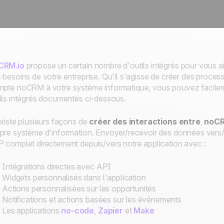
CRM.io
propose un certain nombre d'outils intégrés pour vous a
 besoins de votre entreprise. Qu'il s'agisse de créer des proce
pte noCRM à votre système informatique, vous pouvez facilemen
ils intégrés documentés ci-dessous.
existe plusieurs façons de
créer des interactions entre
,
noCR
pre système d'information
. Envoyer/recevoir des données vers
 complet directement depuis/vers notre application avec :
Intégrations directes avec API
Widgets personnalisés dans l'application
Actions personnalisées sur les opportunités
Notifications et actions basées sur les événements
Les applications
no-code
,
Zapier
et
Make