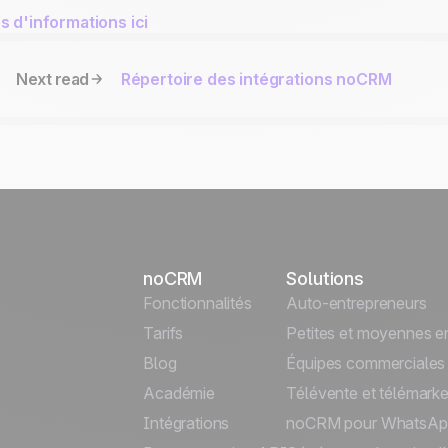
s d'informations ici
Next read
Répertoire des intégrations noCRM
noCRM
Solutions
Fonctionnalités
Auto-entrepreneurs
Tarifs
Petites et moyennes en
Blog
Équipes commerciales
Académie
Télévente et télémarke
Intégrations
noCRM pour WhatsAp