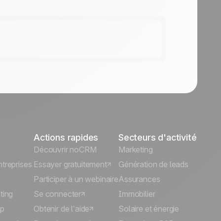
Actions rapides
Secteurs d'activité
Découvrir noCRM
Marketing
treprises
Essayer gratuitement
Génération de leads
Participer à un webinaire
Assurances
ting
Se connecter
Immobilier
p
Obtenir de l’aide
Solaire et énergie