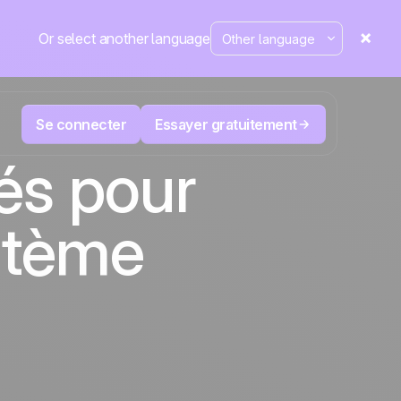
Or select another language
Se connecter
Essayer gratuitement
és pour
M
Télévente et Télémarketing
stème
éduisez
User
Suivez chaque appel, priorisez les bons
nte.
leads, ne perdez jamais le fil.
La plateforme CRM et d'automatisation
Positive
marketing
aine
fait
l’actu
ergé