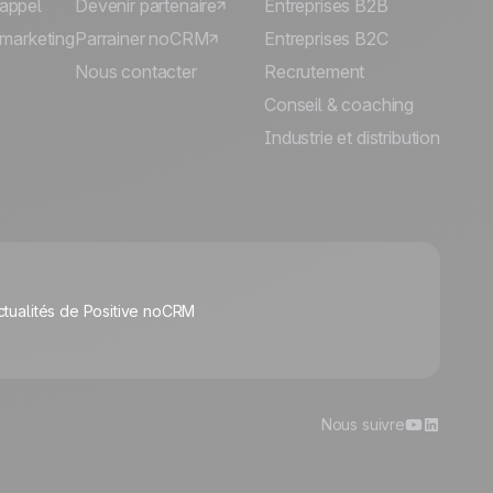
'appel
Devenir partenaire
Entreprises B2B
lémarketing
Parrainer noCRM
Entreprises B2C
Nous contacter
Recrutement
Conseil & coaching
Industrie et distribution
🍪
ctualités de Positive noCRM
Gérer les cookies
Nous suivre