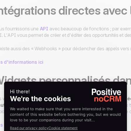
ntégrations directes avec 
s fournissons une
API
avec beaucoup de fonctions ; par exempl
. L'API vous permet de créer et d'éditer des opportunités et des
existe aussi des « Webhooks » pour déclencher des appels vers
s d'informations ici
idgets personnalisés dans
 widgets personnalisés vous permettent d'
afficher les donné
autres sources directement dans noCRM.io
. Il existe deux
bord et un autre encore plus puissant à l'intérieur de la page de d
s d'informations ici