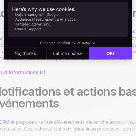
ctions personnalisées sur
 chaque opportunité, il y a un menu
Actions
. Les actions à l'in
pportunité, la modifier, changer le statut, etc. Grâce à cette fon
ions personnalisées à ce menu. Par exemple, si vous devez ajo
nformation afin de facturer le nouveau client, ou que l'équipe b
ions personnalisées
vous permettent de le faire facilement.
s d'informations ici
otifications et actions ba
vénements
CRM.io
propose une liste d'événements déclencheurs pour vous
omatisées. Ceci est essentiel pour garantir un processus interne