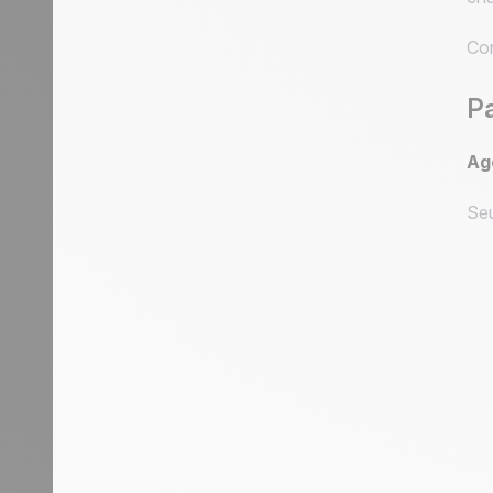
Con
P
Ag
Seu