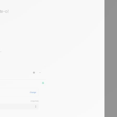
te-o!
.