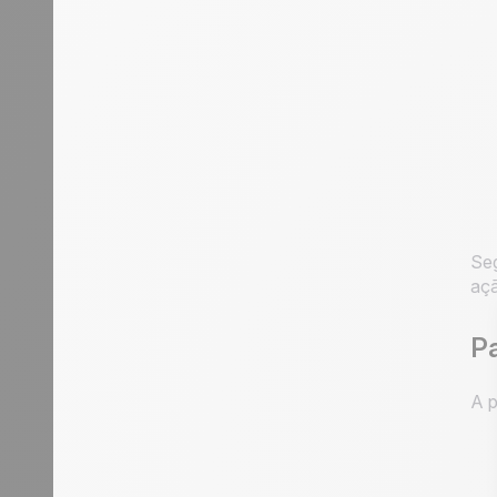
Seg
aç
P
A p