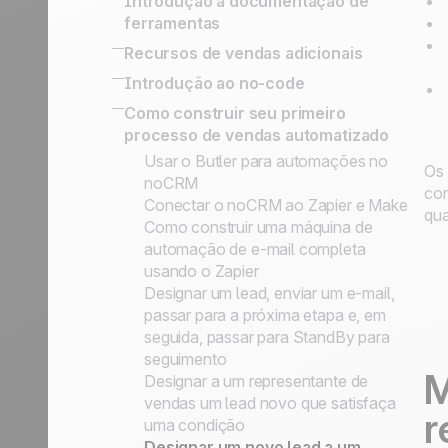
Introdução à documentação de
Transforme uma linha em lead
Listas de Prospecção, Leads, Clientes
ações de Marketing
versus processo pós-venda
ferramentas
somente após qualificação
Prospects vs. Leads
Estratégia de Vendas Baseada em
Fazer o seguimento dos leads ganhos
Como Organizar sua Prospecção
Ferramentas no-code integradas para
Recursos de vendas adicionais
Nossa filosofia
Atividades
conectar seu sistema de informação
Academia noCRM
SPIN Selling
Introdução ao no-code
API simplificada para a
Sales Expert Directory
Plataformas no-code
Como construir seu primeiro
implementação de processos
processo de vendas automatizado
personalizados
Gatilhos e ações no-code
Usar o Butler para automações no
Os 
noCRM
cor
Conectar o noCRM ao Zapier e Make
qua
Como construir uma máquina de
automação de e-mail completa
usando o Zapier
Designar um lead, enviar um e-mail,
passar para a próxima etapa e, em
seguida, passar para StandBy para
seguimento
M
Designar a um representante de
vendas um lead novo que satisfaça
r
uma condição
Designar um novo lead a um