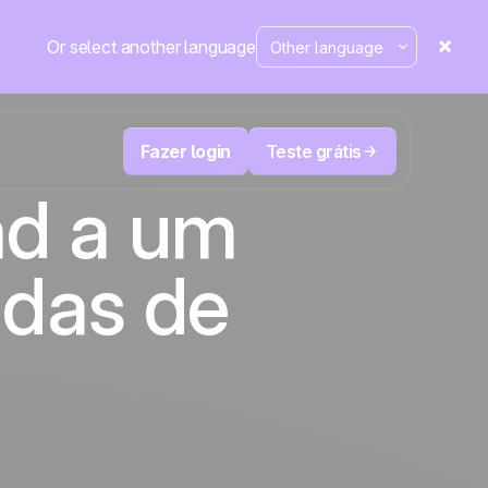
Or select another language
Fazer login
Teste grátis
ad a um
M
Televendas e telemarketing
ndas de
eduza
User
Acompanhe cada ligação, priorize os
leads certos e não perca o controle.
de e-
A plataforma de CRM e automação de
cal
Positive
marketing
em
destaque
e
a