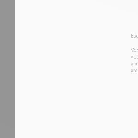
Esc
Voc
voc
ger
em 