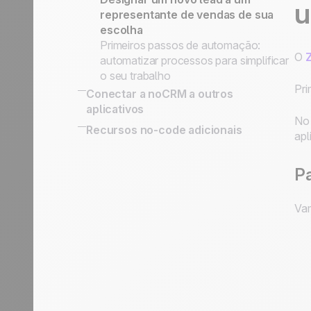
u
representante de vendas de sua
escolha
Primeiros passos de automação:
O
automatizar processos para simplificar
o seu trabalho
Pri
Conectar a noCRM a outros
aplicativos
No 
Connect Information System
Recursos no-code adicionais
apl
Conectar a noCRM a outros
aplicativos
Pa
Vam