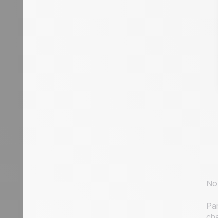
No 
Par
cha