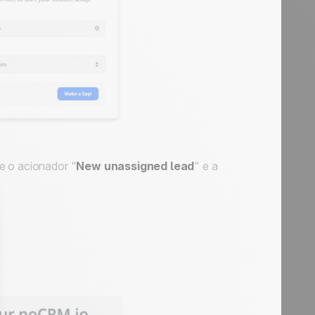
e o acionador "
New unassigned lead
" e a