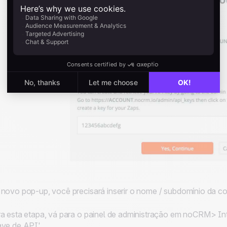
novo pop-up, você precisará inserir o nome / subdomínio da 
a esta etapa, vá para o painel de administração em noCRM> I
ve de API'.