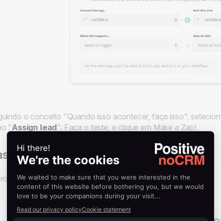
uindo o conceito "Quando isso acontecer, faça isso", selecion
ão "
Assign lead
". Faça o teste, e clique em
Make a Zap!
.
asso 2
róxima etapa é conectar sua conta
noCRM.io
.