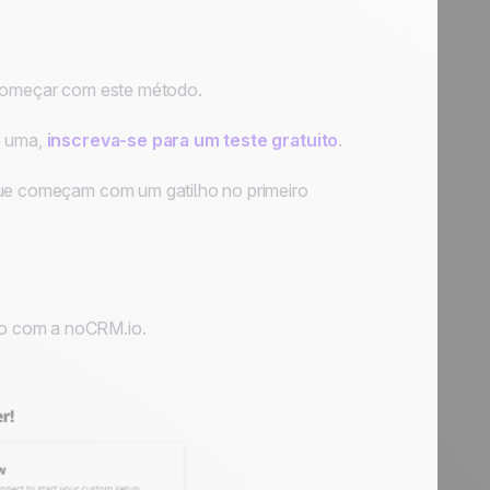
s começar com este método.
m uma,
inscreva-se para um teste gratuito
.
 que começam com um gatilho no primeiro
io com a noCRM.io.