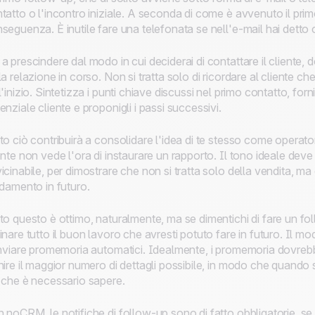
tatto o l'incontro iniziale. A seconda di come è avvenuto il primo
seguenza. È inutile fare una telefonata se nell'e-mail hai detto c
a prescindere dal modo in cui deciderai di contattare il cliente, d
la relazione in corso. Non si tratta solo di ricordare al cliente che
l'inizio. Sintetizza i punti chiave discussi nel primo contatto, forn
enziale cliente e proponigli i passi successivi.
to ciò contribuirà a consolidare l'idea di te stesso come operatore
ente non vede l'ora di instaurare un rapporto. Il tono ideale dev
icinabile, per dimostrare che non si tratta solo della vendita, ma
idamento in futuro.
to questo è ottimo, naturalmente, ma se dimentichi di fare un foll
inare tutto il buon lavoro che avresti potuto fare in futuro. Il m
inviare promemoria automatici. Idealmente, i promemoria dovrebbe
nire il maggior numero di dettagli possibile, in modo che quando si 
 che è necessario sapere.
 noCRM, le notifiche di follow-up sono di fatto obbligatorie, se