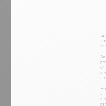
Una
tra
che
Se 
pri
un'
di 
cos
Ma 
ven
d'a
per