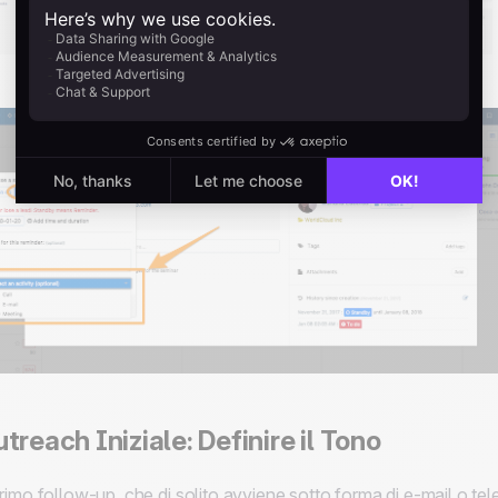
treach Iniziale: Definire il Tono
primo follow-up, che di solito avviene sotto forma di e-mail o t