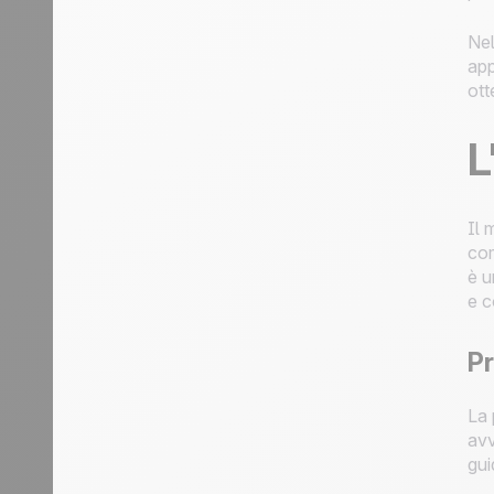
Nel
app
ott
L
Il 
com
è u
e c
Pr
La 
avv
gui