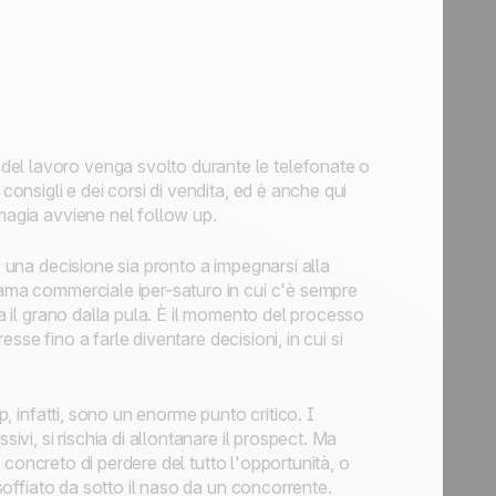
del lavoro venga svolto durante le telefonate o
consigli e dei corsi di vendita, ed è anche qui
 magia avviene nel follow up.
e una decisione sia pronto a impegnarsi alla
rama commerciale iper-saturo in cui c'è sempre
ra il grano dalla pula. È il momento del processo
resse fino a farle diventare decisioni, in cui si
p, infatti, sono un enorme punto critico. I
ivi, si rischia di allontanare il prospect. Ma
io concreto di perdere del tutto l'opportunità, o
e soffiato da sotto il naso da un concorrente.