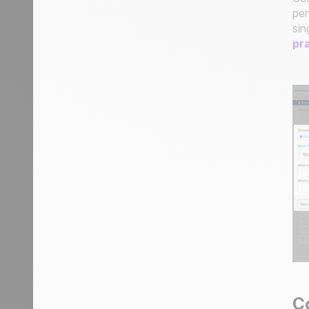
per
sin
pra
Co