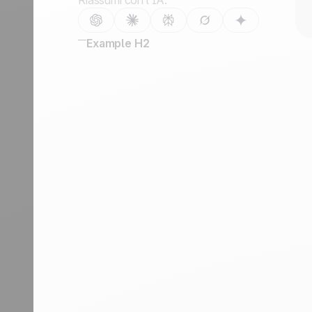
Riassumi con l’IA:
Contattaci
Diventa partner
Example H2