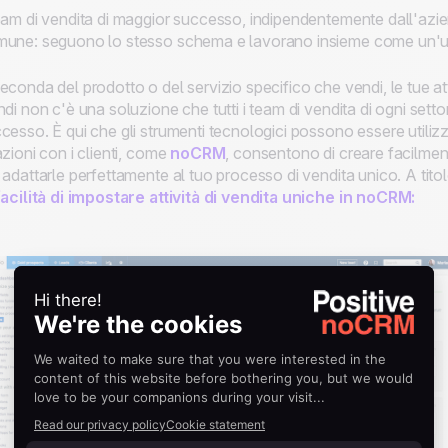
eam di vendita di maggior successo, indipendentemente dall'azien
une: seguono lo stesso schema e lavorano insieme come un'u
econda del prodotto o del servizio specifico che vendi, le tue at
ndi non c'è una soluzione che tutti i team di vendita di ogni sett
cesso. È qui che gli strumenti tecnologici possono essere utilizza
azioni con i clienti, come
noCRM
, consentono di creare facilment
 adattarle perfettamente al tuo processo di vendita unico. A tito
facilità di impostare attività di vendita uniche in noCRM: