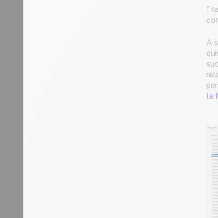
I t
com
A s
qui
suc
rel
per
la 