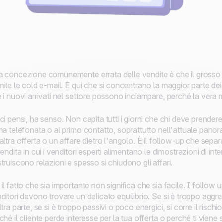
 concezione comunemente errata delle vendite è che il grosso 
mite le cold e-mail. È qui che si concentrano la maggior parte dei 
 i nuovi arrivati nel settore possono inciampare, perché la vera
ci pensi, ha senso. Non capita tutti i giorni che chi deve prender
ma telefonata o al primo contatto, soprattutto nell'attuale pano
altra offerta o un affare dietro l'angolo. È il follow-up che sepa
vendita in cui i venditori esperti alimentano le dimostrazioni di inte
truiscono relazioni e spesso si chiudono gli affari.
il fatto che sia importante non significa che sia facile. I follow u
ditori devono trovare un delicato equilibrio. Se si è troppo aggress
ltra parte, se si è troppo passivi o poco energici, si corre il risch
ché il cliente perde interesse per la tua offerta o perché ti vien