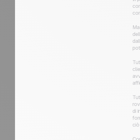
con
con
Ma 
del
dal
pot
Tut
cli
avv
aff
Tut
rov
di 
for
ciò
Con