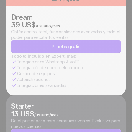
Dream
39 US$
/usuario/mes
Obtén control total, funcionalidades avanzadas y todo el
poder para escalar tus ventas.
Prueba gratis
Todo lo incluido en Expert, más:
Integraciones Whatsapp & VoIP
Integración de correo electrónico
Gestión de equipos
Automatizaciones
Integraciones avanzadas
Starter
13 US$
/usuario/mes
Da el primer paso para cerrar más ventas. Exclusivo para
nuevos clientes.