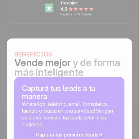
BENEFICIOS
Vende mejor
y de forma
más inteligente
Capturá tus leads a tu
E
manera
r
WhatsApp, teléfono, email, formularios,
N
tarjetas o ¡hasta en una servilleta! Vengan
c
de donde vengan, tus leads están bien
s
cuidados.
r
Captura tus primeros leads