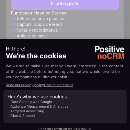
Prueba gratis
Funciones clave en Starter:
500 leads en un pipeline
Captura rápida de leads
Notas y recordatorios
Aplicación móvil
Expert
26 US$
/usuario/mes
Estructura tu pipeline, automatiza seguimientos, conecta
tus herramientas y acelera tu crecimiento.
Prueba gratis
Todo lo incluido en Starter, más:
Leads y pipelines ilimitados
Personalización sin límites
Cotizaciones y facturas
Seguimiento avanzado
+3,000 integraciones y API