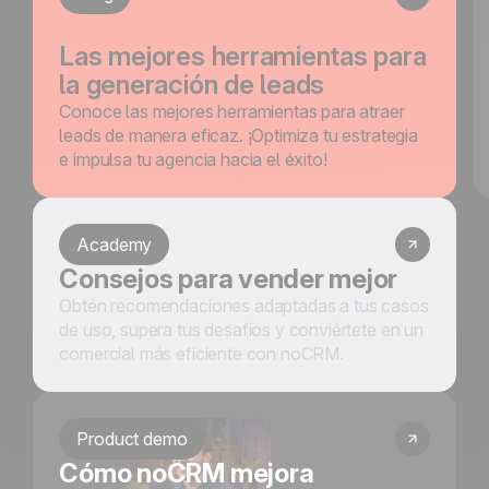
Las mejores herramientas para
la generación de leads
Conoce las mejores herramientas para atraer
leads de manera eficaz. ¡Optimiza tu estrategia
e impulsa tu agencia hacia el éxito!
Academy
Consejos para vender mejor
Obtén recomendaciones adaptadas a tus casos
de uso, supera tus desafíos y conviértete en un
comercial más eficiente con noCRM.
Product demo
Cómo noCRM mejora