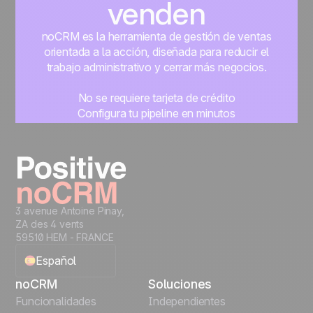
venden
noCRM es la herramienta de gestión de ventas
orientada a la acción, diseñada para reducir el
trabajo administrativo y cerrar más negocios.
No se requiere tarjeta de crédito
Configura tu pipeline en minutos
Empieza a gestionar leads al instante
Prueba gratis
3 avenue Antoine Pinay,
ZA des 4 vents
59510 HEM - FRANCE
Español
noCRM
Soluciones
English
Funcionalidades
Independientes