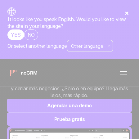
It looks like you speak English. Would you like to view
the site in your language?
YES
NO
Or select another language
Los vendedores
odian los CRM.
noCRM es la herramienta de gestión de ventas orientada
a la acción, diseñada para reducir la carga administrativa
y cerrar más negocios. ¿Solo o en equipo? Llega más
lejos, más rápido.
Agendar una demo
Prueba gratis