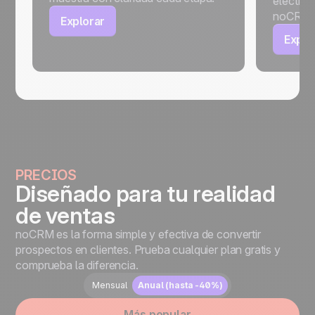
electrón
noCRM.
Explorar
Explo
PRECIOS
Diseñado para tu realidad
de ventas
noCRM es la forma simple y efectiva de convertir
prospectos en clientes. Prueba cualquier plan gratis y
comprueba la diferencia.
Mensual
Anual (hasta -40%)
Más popular