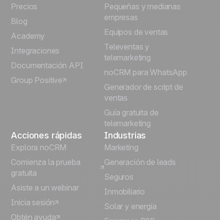
Precios
Pequeñas y medianas
Français
empresas
Blog
Equipos de ventas
Português
Academy
Televentas y
Integraciones
telemarketing
Italiano
Documentación API
noCRM para WhatsApp
Group Positive
Deutsch
Generador de script de
ventas
Guía gratuita de
telemarketing
Acciones rápidas
Industrias
Explora noCRM
Marketing
Comienza la prueba
Generación de leads
gratuita
Seguros
Asiste a un webinar
Inmobiliario
Inicia sesión
Solar y energía
Obtén ayuda