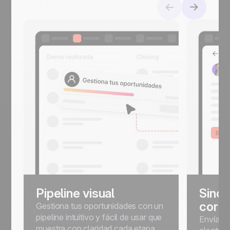
Pipeline visual
Sincr
corre
Gestiona tus oportunidades con un
pipeline intuitivo y fácil de usar que
Envía, p
muestra con claridad cada etapa.