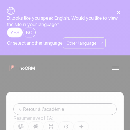
It looks like you speak English. Would you like to view
the site in your language?
YES
NO
Or select another language
L'académie
noCRM
Conseils pour mieux vendre
Retour à l’académie
Résumer avec l'IA: