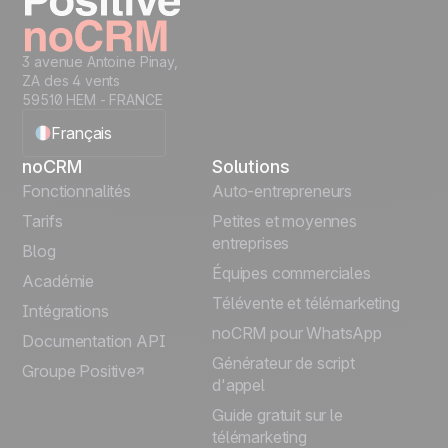
3 avenue Antoine Pinay,
ZA des 4 vents
59510 HEM - FRANCE
Français
noCRM
Solutions
English
Fonctionnalités
Auto-entrepreneurs
Tarifs
Petites et moyennes
Español
entreprises
Blog
Équipes commerciales
Português
Académie
Télévente et télémarketing
Intégrations
Italiano
noCRM pour WhatsApp
Documentation API
Générateur de script
Groupe Positive
Deutsch
d'appel
Guide gratuit sur le
télémarketing