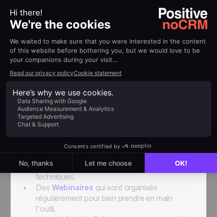
Certains articles concernent plus particulièrement
les administrateurs car ce sont eux qui
paramètrent le compte et en organisent l’usage
par les commerciaux. Il est important que les
administrateurs indiquent ensuite à leurs
commerciaux les meilleures pratiques à suivre.
L’idée n’étant pas d’être contraignant mais au
contraire de montrer comment les choses
peuvent s’organiser simplement
pour résoudre
vos problèmes et vous aider au quotidien
.
Cette académie est un des éléments de
l’accompagnement que nous proposons à nos
clients, n’oubliez pas qu’il existe aussi :
Une
aide en ligne
pour toutes les questions
techniques.
Des
Webinaires
qui sont organisés
régulièrement pour bien prendre en main
l’outil.