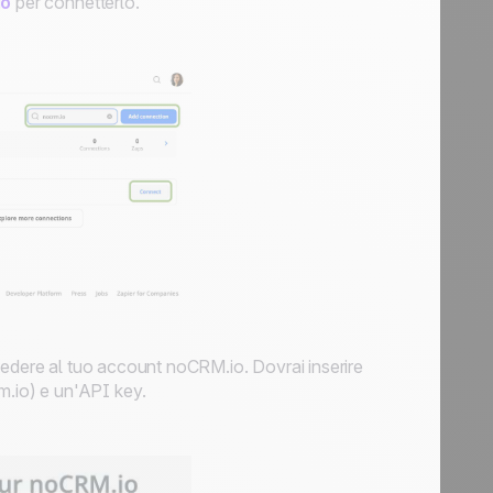
io
per connetterlo.
cedere al tuo account noCRM.io. Dovrai inserire
m.io) e un'API key.