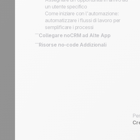
un utente specifico
Come iniziare con l'automazione:
automatizzare i flussi di lavoro per
semplificare i processi
Collegare noCRM ad Alte App
Come collegare noCRM al tuo
Risorse no-code Addizionali
Sistema Informativo
Collegare noCRM ad altre app
Per
Cr