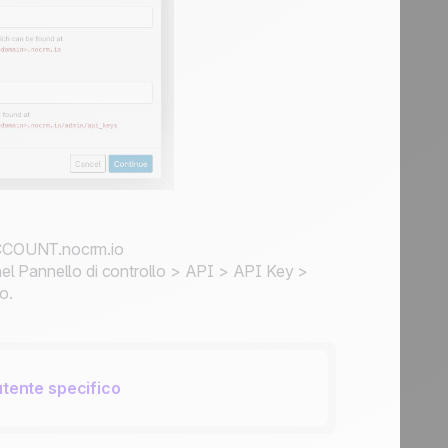
ACCOUNT.nocrm.io
 nel Pannello di controllo > API > API Key >
o.
utente specifico