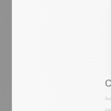
C
Acc
Vai