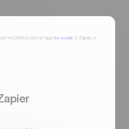
ccount noCRM.io con un'app
no-code
: o Zapier, o
Zapier