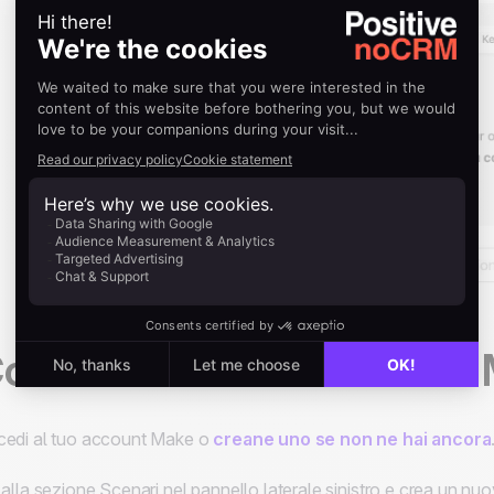
onnettere noCRM.io con
edi al tuo account Make o
creane uno se non ne hai ancora
 alla sezione Scenari nel pannello laterale sinistro e crea un nu