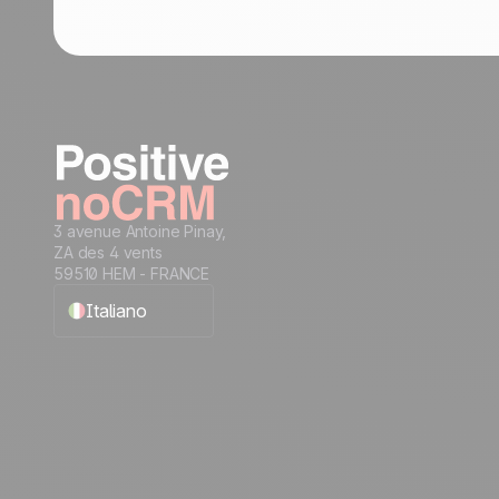
3 avenue Antoine Pinay,
ZA des 4 vents
59510 HEM - FRANCE
Italiano
English
Français
Español