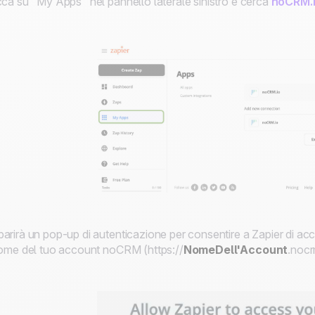
cca su "My Apps" nel pannello laterale sinistro e cerca
noCRM.
arirà un pop-up di autenticazione per consentire a Zapier di ac
nome del tuo account noCRM (https://
NomeDell'Account
.nocr