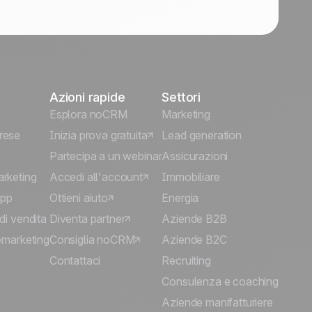
Azioni rapide
Settori
Esplora noCRM
Marketing
rese
Inizia prova gratuita
Lead generation
Partecipa a un webinar
Assicurazioni
arketing
Accedi all'account
Immobiliare
App
Ottieni aiuto
Energia
di vendita
Diventa partner
Aziende B2B
lemarketing
Consiglia noCRM
Aziende B2C
Contattaci
Recruiting
Consulenza e coaching
Aziende manifatturiere