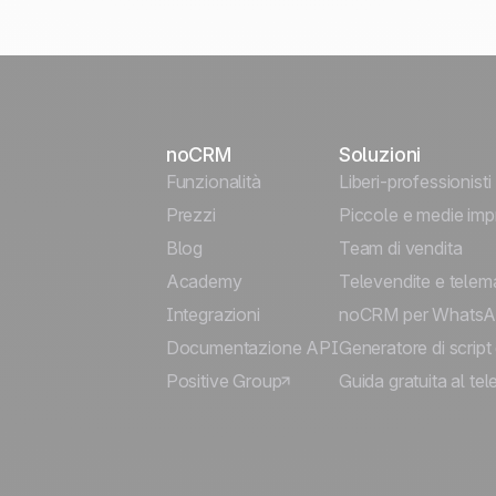
noCRM
Soluzioni
Funzionalità
Liberi-professionisti
Prezzi
Piccole e medie imp
Blog
Team di vendita
Academy
Televendite e telem
Integrazioni
noCRM per Whats
Documentazione API
Generatore di script 
Positive Group
Guida gratuita al te