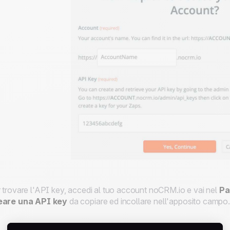
 trovare l'API key, accedi al tuo account noCRM.io e vai nel
Pa
eare una API key
da copiare ed incollare nell'apposito campo.