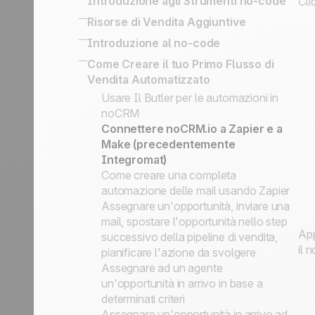
Introduzione agli Strumenti no-code
Cli
Flows
opportunità
Goals
interazioni
Processo Post-Vendita
Trasformare un prospect qualificato in
Strumenti no-code interni per
Risorse di Vendita Aggiuntive
Stati vs. step di vendita
Esportare dati per la reportistica o per
Follow-up dei Clienti
opportunità
connettere il gestionale aziendale
Liste Prospect, opportunità e cartelle
il marketing
All there is to know about SPIN
Introduzione al no-code
Chiamate a Freddo Efficaci: Organizza
API semplificata per implementazione
clienti
Strategia basata sull'attività
Selling
App no-code
Come Creare il tuo Primo Flusso di
e Potenzia l'Attività di Prospecting
aziendale
Prospect vs. Lead
commerciale
Sales Expert Directory
Vendita Automatizzato
Trigger e Azioni no-code
La nostra Filosofia
Usare Il Butler per le automazioni in
Accademia noCRM
noCRM
Connettere noCRM.io a Zapier e a
Make (precedentemente
Integromat)
Come creare una completa
automazione delle mail usando Zapier
Assegnare un'opportunità, inviare una
mail, spostare l'opportunità nello step
App
successivo della pipeline di vendita,
il 
pianificare l'azione da svolgere
Assegnare ad un agente
un'opportunità in arrivo in base a
determinati criteri
Assegnare un'opportunità in arrivo ad