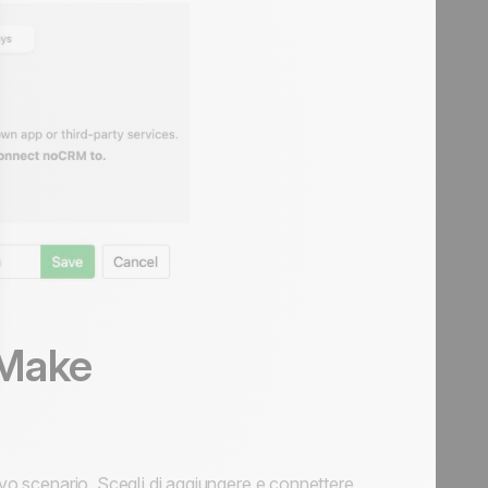
 Make
.
ovo scenario. Scegli di aggiungere e connettere