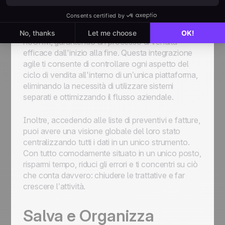
Dalla creazione all'invio e al monitoraggio dei
preventivi e delle fatture, puoi gestire tutto in
noCRM, garantendo un processo di vendita
efficace dall'inizio alla fine. Questa integrazione
agile ti consente di controllare ogni aspetto del
ciclo di vendita all'interno di un’unica piattaforma,
eliminando la necessità di utilizzare sistemi
separati e ottimizzando il flusso aziendale.
Inoltre, accedendo alle liste di preventivi e fatture,
puoi avere una visione globale del loro stato
centralizzando tutti i dati in un unico strumento.
Con tutto comodamente situato in un unico posto,
risparmi tempo, riduci gli errori e ti concentri su ciò
che conta davvero: chiudere le trattative e far
crescere l’attività.
Salva e Organizza