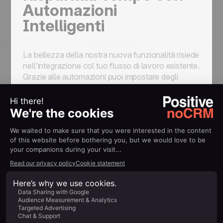
Automazioni
Intelligenti
La bellezza della nostra nuova funzionalità risiede
nell’integrazione col tuo flusso di lavoro esistente.
Grazie alle automazioni puoi impostare degli
eventi che scatenano altri eventi, come ad
esempio: passare l’opportunità in modalità
Acquisita
al momento della conferma del
pagamento, oppure contrassegnarla come
Persa
quando un preventivo viene annullato. Questo
non solo ottimizza le tue operazioni, ma ti
assicura anche di non perdere nessun dato.
Centralizza le
Informazioni e
Operazioni