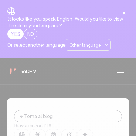
It looks like you speak English. Would you like to view
the site in your language?
YES
NO
Or select another language
Crea e Invia Preventivi e
Fatture Professionali in
Modo Agile con noCRM
-
May 21, 2024
Torna al blog
Riassumi con l’IA: