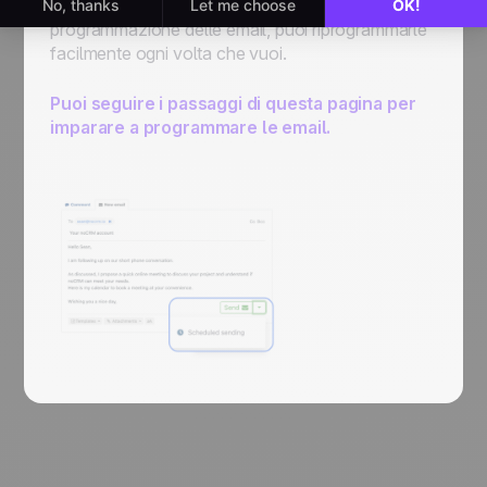
E se hai commesso un errore nella
programmazione delle email, puoi riprogrammarle
facilmente ogni volta che vuoi.
Puoi seguire i passaggi di questa pagina per
imparare a programmare le email.