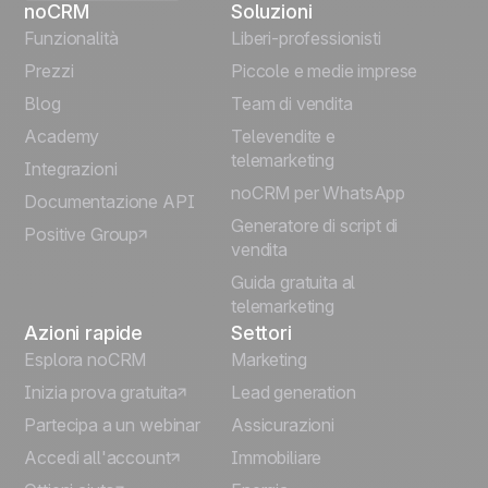
noCRM
Soluzioni
English
Funzionalità
Liberi-professionisti
Prezzi
Piccole e medie imprese
Français
Blog
Team di vendita
Español
Academy
Televendite e
telemarketing
Integrazioni
Português
noCRM per WhatsApp
Documentazione API
Generatore di script di
Positive Group
Deutsch
vendita
Guida gratuita al
telemarketing
Azioni rapide
Settori
Esplora noCRM
Marketing
Inizia prova gratuita
Lead generation
Partecipa a un webinar
Assicurazioni
Accedi all'account
Immobiliare