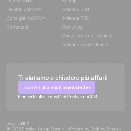
Ottieni aiuto
Energia
Diventa partner
Aziende B2B
Consiglia noCRM
Aziende B2C
Contattaci
Recruiting
Consulenza e coaching
Aziende manifatturiere
Ti aiutiamo a chiudere più affari!
Iscriviti alla nostra newsletter
E ricevi le ultime novità di Positive noCRM
🍪
Seguici
© 2026 Positive Group France -
Website by Ouiflow
Contratti