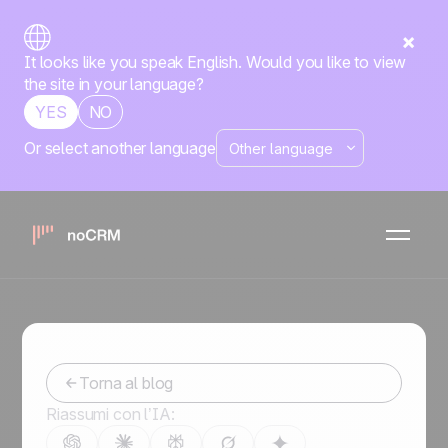
It looks like you speak English. Would you like to view
the site in your language?
YES
NO
Or select another language
Non perdere più nessun
follow-up: pianifica le email
di vendita con noCRM
-
May 29, 2023
Torna al blog
Riassumi con l’IA: