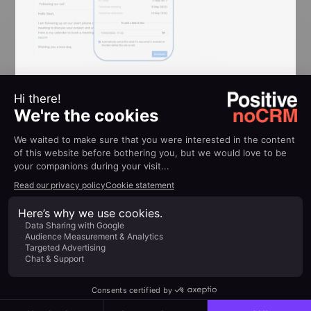
Individuare il momento giusto
per contattare i propri lead con
noCRM
Quindi, come si fa a programmare le email di
follow-up, per poi inviarle al momento giusto, con
noCRM?
Tutto quello che bisogna fare è seguire lo stesso
processo che si seguirebbe per inviare un'email da
noCRM, ma invece di cliccare su "
Invia
" si dovrà
cliccare su "
Invio programmato
". È semplicissimo!