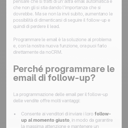
pensare che si tratti di un'altra email automatica e
che non gli si stia dando l'importanza che si
dovrebbe. Ma se non la invii subito, aumentano le
possibilità di dimenticarsi di seguire il follow-up e
quindi di perdere il lead.
Programmare le email è la soluzione al problema
e, con la nostra nuova funzione, ora puoi farlo
direttamente da noCRM.
Perché programmare le
email di follow-up?
La programmazione delle email per il follow-up
delle vendite offre molti vantaggi:
Consente ai venditori di inviare i loro
follow-
up al momento giusto
, in modo da garantire
la massima attenzione e mantenere un