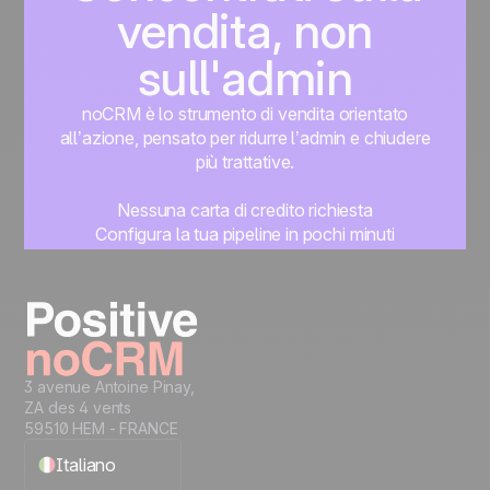
vendita, non
sull'admin
noCRM è lo strumento di vendita orientato
all’azione, pensato per ridurre l’admin e chiudere
più trattative.
Nessuna carta di credito richiesta
Configura la tua pipeline in pochi minuti
Inizia subito a gestire i lead
Prova gratis
3 avenue Antoine Pinay,
ZA des 4 vents
59510 HEM - FRANCE
Italiano