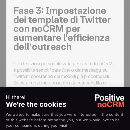
Fase 3: Impostazione
dei template di Twitter
con noCRM per
aumentare l'efficienza
dell’outreach
Con le azioni personalizzate per i lead di noCRM,
è possibile semplificare l'invio dei messaggi su
Twitter impostando dei modelli già precompilati.
Questa funzione consente alla rete vendita di
preparare i tweet in anticipo, in modo che quando
arriva il momento di twittare, il messaggio è già
precompilato e pronto per essere inviato in pochi
clic, risparmiando così tempo prezioso.
Per creare queste azioni, puoi partire da zero o
personalizzare il nostro modello predefinito con il