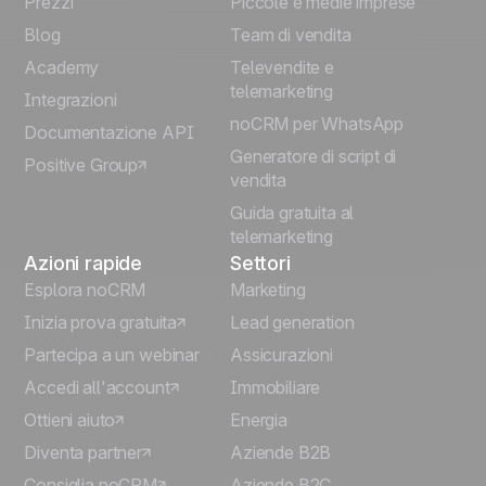
Prezzi
Piccole e medie imprese
Français
Blog
Team di vendita
Español
Academy
Televendite e
telemarketing
Integrazioni
Português
noCRM per WhatsApp
Documentazione API
Generatore di script di
Positive Group
Deutsch
vendita
Guida gratuita al
telemarketing
Azioni rapide
Settori
Esplora noCRM
Marketing
Inizia prova gratuita
Lead generation
Partecipa a un webinar
Assicurazioni
Accedi all'account
Immobiliare
Ottieni aiuto
Energia
Diventa partner
Aziende B2B
Consiglia noCRM
Aziende B2C