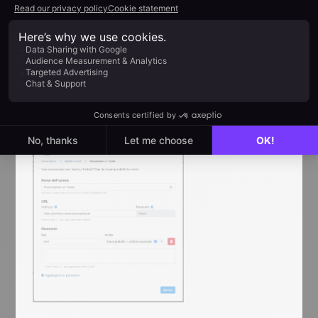
tuo messaggio e i tuoi campi variabili, come ad
esempio il nome del lead.
Per saperne di più sulla personalizzazione dei
modelli di Twitter con noCRM, visita questa
pagina.