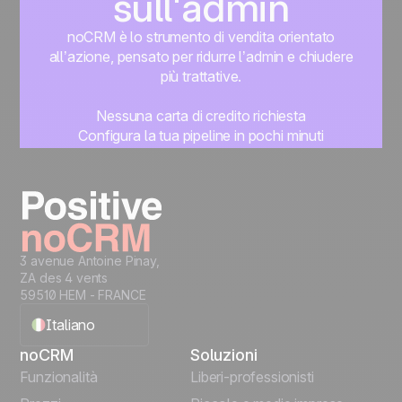
sull'admin
noCRM è lo strumento di vendita orientato
all’azione, pensato per ridurre l’admin e chiudere
più trattative.
Nessuna carta di credito richiesta
Configura la tua pipeline in pochi minuti
Inizia subito a gestire i lead
Prova gratis
3 avenue Antoine Pinay,
ZA des 4 vents
59510 HEM - FRANCE
Italiano
noCRM
Soluzioni
English
Funzionalità
Liberi-professionisti