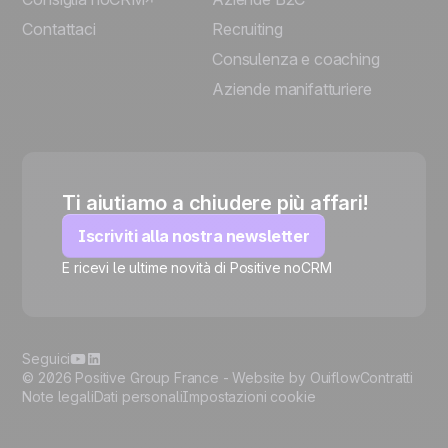
Contattaci
Recruiting
Consulenza e coaching
Aziende manifatturiere
Ti aiutiamo a chiudere più affari!
Iscriviti alla nostra newsletter
E ricevi le ultime novità di Positive noCRM
🍪
Seguici
© 2026 Positive Group France -
Website by Ouiflow
Contratti
Note legali
Dati personali
Impostazioni cookie
Manage cookies