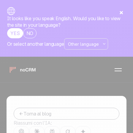
It looks like you speak English. Would you like to view
the site in your language?
YES
NO
Or select another language
Outreach su Twitter: come
raggiungere i clienti con
tweet precompilati
-
August 1, 2023
Torna al blog
Riassumi con l’IA: