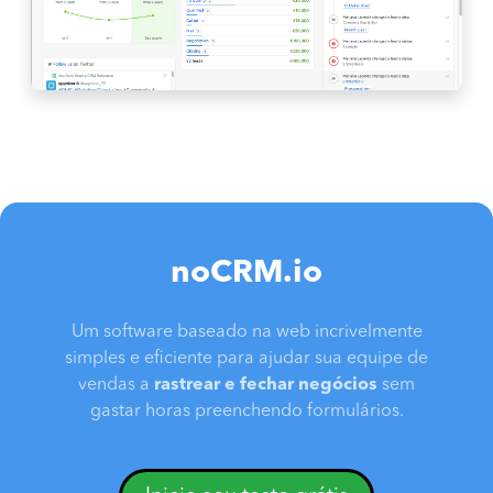
noCRM.io
Um software baseado na web incrivelmente
simples e eficiente para ajudar sua equipe de
vendas a
rastrear e fechar negócios
sem
gastar horas preenchendo formulários.