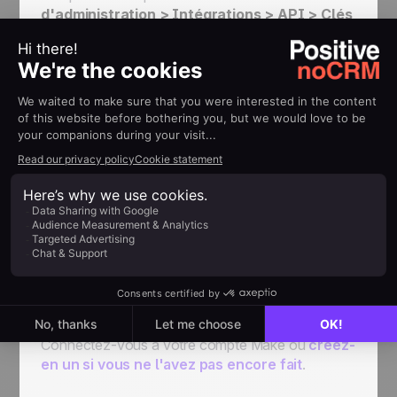
d'administration > Intégrations > API > Clés
API
. Créez une nouvelle clé à copier et coller
dans le champ contextuel.
Connecter noCRM à
Make
Connectez-vous à votre compte Make ou
créez-
en un si vous ne l'avez pas encore fait
.