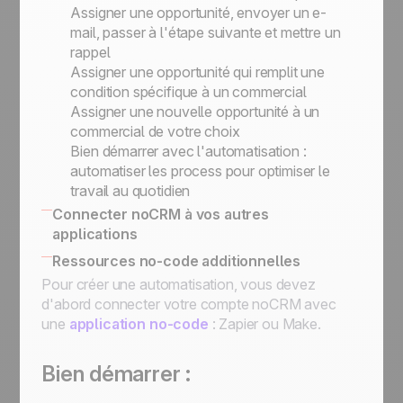
Assigner une opportunité, envoyer un e-
mail, passer à l'étape suivante et mettre un
rappel
Assigner une opportunité qui remplit une
condition spécifique à un commercial
Assigner une nouvelle opportunité à un
commercial de votre choix
Bien démarrer avec l'automatisation :
automatiser les process pour optimiser le
travail au quotidien
Connecter noCRM à vos autres
applications
Comment afficher sur vos opportunités des
Ressources no-code additionnelles
informations de votre SI
Pour créer une automatisation, vous devez
Comment s'interconnecter : Zapier, API,
d'abord connecter votre compte noCRM avec
intégrations directes
une
application no-code
: Zapier ou Make.
Bien démarrer :