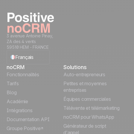
3 avenue Antoine Pinay,
ZA des 4 vents
59510 HEM - FRANCE
Français
noCRM
Solutions
English
Fonctionnalités
Auto-entrepreneurs
Tarifs
Petites et moyennes
Español
entreprises
Blog
Équipes commerciales
Português
Académie
Télévente et télémarketing
Intégrations
Italiano
noCRM pour WhatsApp
Documentation API
Générateur de script
Groupe Positive
Deutsch
d'appel