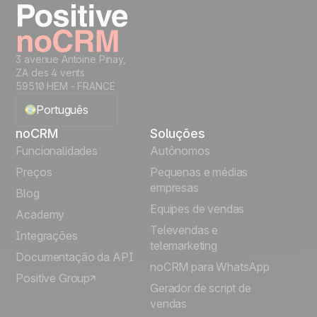
3 avenue Antoine Pinay,
ZA des 4 vents
59510 HEM - FRANCE
Português
noCRM
Soluções
English
Funcionalidades
Autônomos
Preços
Pequenas e médias
Français
empresas
Blog
Equipes de vendas
Español
Academy
Televendas e
Integrações
telemarketing
Italiano
Documentação da API
noCRM para WhatsApp
Positive Group
Deutsch
Gerador de script de
vendas