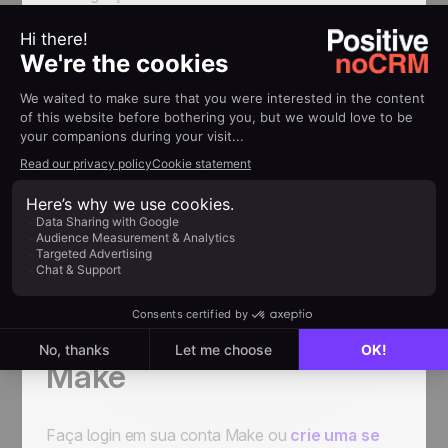
uma nova chave para copiar e colar no campo
correto do pop-up.
Já pode configurar os seus processos usando o
no-code
.
Conectar o noCRM ao
Make
Faça login em sua conta Make ou
crie uma se