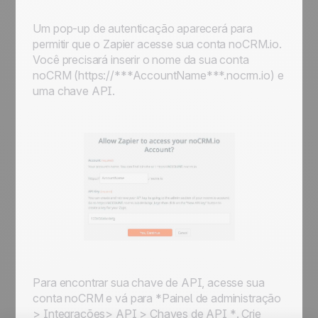
Um pop-up de autenticação aparecerá para
permitir que o Zapier acesse sua conta noCRM.io.
Você precisará inserir o nome da sua conta
noCRM (
https://***AccountName***.nocrm.io
) e
uma chave API.
Para encontrar sua chave de API, acesse sua
conta noCRM e vá para *
Painel de administração
> Integrações> API > Chaves de API *
. Crie