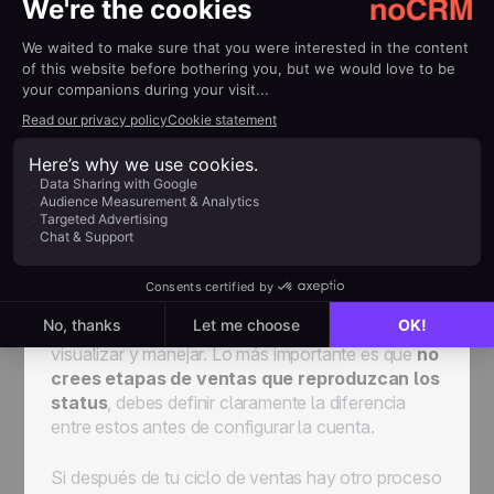
los estatus de los leads no podrán definirse ni
personalizarse nunca. Son lo que constan:
Para
Hoy! / Standby / Ganado / Perdido / Cancelado.
Te sugerimos que no crees demasiados etapas de
ventas. Por encima de 7 u 8 y se vuelve difícil de
visualizar y manejar. Lo más importante es que
no
crees etapas de ventas que reproduzcan los
status
, debes definir claramente la diferencia
entre estos antes de configurar la cuenta.
Si después de tu ciclo de ventas hay otro proceso