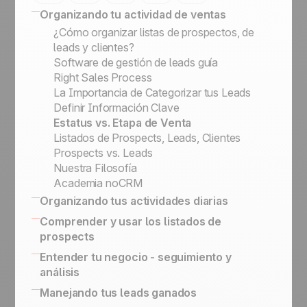
Organizando tu actividad de ventas
¿Cómo organizar listas de prospectos, de
leads y clientes?
Software de gestión de leads guía
Right Sales Process
La Importancia de Categorizar tus Leads
Definir Información Clave
Estatus vs. Etapa de Venta
Listados de Prospects, Leads, Clientes
Prospects vs. Leads
Nuestra Filosofía
Academia noCRM
Organizando tus actividades diarias
16 CRM Features
Comprender y usar los listados de
¿Cómo contactar y calificar leads en
prospects
LinkedIn de manera efectiva?
Cómo crear un script de ventas para
Entender tu negocio - seguimiento y
Hacer el Seguimiento y Cco de los Emails
llamadas en frío
análisis
Escanear tarjetas de visita
Activity Based Selling
Manejando tus leads ganados
Outbound Engine
Exportar Datos para Informes y Marketing