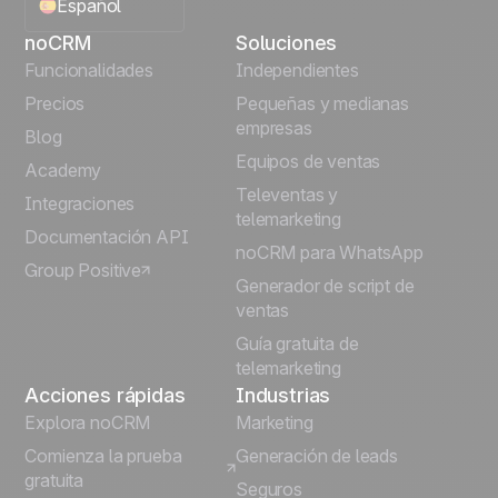
Español
noCRM
Soluciones
English
Funcionalidades
Independientes
Precios
Pequeñas y medianas
Français
empresas
Blog
Equipos de ventas
Português
Academy
Televentas y
Integraciones
telemarketing
Italiano
Documentación API
noCRM para WhatsApp
Group Positive
Deutsch
Generador de script de
ventas
Guía gratuita de
telemarketing
Acciones rápidas
Industrias
Explora noCRM
Marketing
Comienza la prueba
Generación de leads
gratuita
Seguros