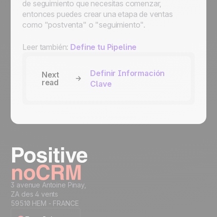
de seguimiento que necesitas comenzar,
entonces puedes crear una etapa de ventas
como "postventa" o "seguimiento".
Leer también:
Define tu Pipeline
Definir Información
Next
read
Clave
3 avenue Antoine Pinay,
ZA des 4 vents
59510 HEM - FRANCE