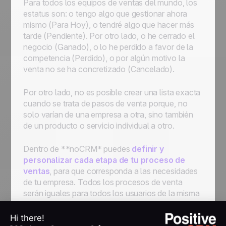
Para todos los equipos de ventas del mundo, los
Cómo empezar con la automatización:
estatus son: o
tengo algo que gestionar ahora
automatice los flujos de trabajo para
mismo (Para Hoy), o tendré algo que hacer más
optimizar los procesos
tarde (Pendiente).
Por otro lado, o
he cerrado el
negocio (Ganado), o lo he perdido a favor de la
competencia (Perdido), o por algún motivo la
venta no se ha concretizado (Cancelado).
Por otro lado, no es posible crear una
lista exacta
cuando se trata de pasos de venta porque, no
solo varían de una empresa a otra, sino también
de un producto o servicio individual a otro.
Dentro de
**noCRM
* puedes
definir y
personalizar cada etapa de tu proceso de
ventas
, para que corresponda a las necesidades
de tu empresa. Todos los procesos de venta
serán iguales para todos los usuarios de la misma
empresa. Ejemplo:
Por calificar > Contactado
> Reunidos > Propuesta > Negociación.
Pero,