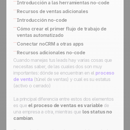
Cómo gestionar los upsells y renovaciones
Introducción a las herramientas no-code
Califica un Prospect y Transfórmalo en
Estrategia de ventas basada en actividades
Vs. los procesos de post-venta
Lead
Herramientas integradas no-code para
Recursos de ventas adicionales
Hacer Seguimiento de tus Clientes
Cómo organizar tus llamadas de
conectar su sistema IT
SPIN Selling
Introducción no-code
Existentes
prospección en frío
API simplificada para la implementación de
El directorio de expertos en ventas
Aplicaciones no-code
Cómo crear el primer flujo de trabajo de
casos de uso comercial
ventas automatizado
Gatillos y acciones no-code
Usar El Butler para Automatizaciones en
Conectar noCRM a otras apps
noCRM
Como conectar noCRM a tu Sistema de
Recursos adicionales no-code
Conecte noCRM a Zapier y Make
Información interno
Cuando manejas tus leads hay varias cosas que
(anteriormente Integromat)
Conectar noCRM a otras Aplicaciones
necesitas saber, de las cuales dos son muy
Cómo construir una herramienta de
importantes: dónde se encuentran en el
proceso
automatización de correo electrónico
de venta
(túnel de ventas) y cual es su estatus
usando Zapier
(activo o cerrado)
Asigne un lead, envíe un correo electrónico,
muévalo al siguiente paso, luego
La principal diferencia entre estos dos elementos
programelo en Standby para seguimientos
es que
el proceso de ventas es variable
de
Asigne un lead entrante que cumpla una
una empresa a otra, mientras que
los status no
condición a un vendedor
cambian
.
Asigne un lead entrante a un comercial de
su elección