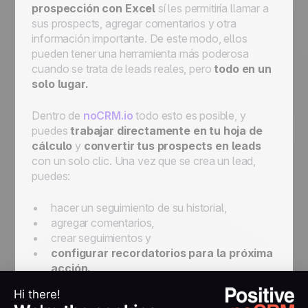
prospección con Excel
sí les permitiría llamar a
sus
prospects
, agregar comentarios y otra
información importante. De este modo, ellos
pueden tener una herramienta más poderosa
cuando se trata de
leads
reales, pero
todo en un
solo lugar.
Dentro de
noCRM.io
todo esto es posible, y
puedes
trabajar directamente en tu hoja de
cálculo
y
convertir tus
prospects
en
leads
con un solo clic. Una vez que se crea un
lead,
puedes:
hacer un seguimiento de su historial,
agregar comentarios,
crear seguimientos y
configurar recordatorios para la próxima
acción.
Todo esto está sincronizado con tu calendario