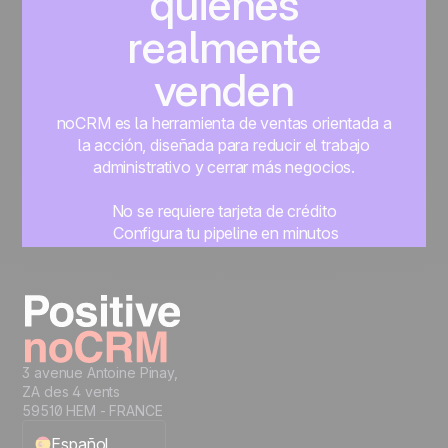
quienes
realmente
venden
noCRM es la herramienta de ventas orientada a
la acción, diseñada para reducir el trabajo
administrativo y cerrar más negocios.
No se requiere tarjeta de crédito
Configura tu pipeline en minutos
Empieza a gestionar leads al instante
Prueba gratis
3 avenue Antoine Pinay,
ZA des 4 vents
59510 HEM - FRANCE
Español