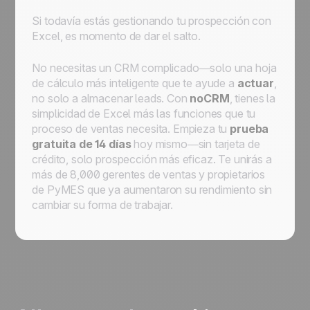
Si todavía estás gestionando tu prospección con
Excel, es momento de dar el salto.
No necesitas un CRM complicado—solo una hoja
de cálculo más inteligente que te ayude a
actuar
,
no solo a almacenar leads. Con
noCRM
, tienes la
simplicidad de Excel más las funciones que tu
proceso de ventas necesita. Empieza tu
prueba
gratuita de 14 días
hoy mismo—sin tarjeta de
crédito, solo prospección más eficaz. Te unirás a
más de 8,000 gerentes de ventas y propietarios
de PyMES que ya aumentaron su rendimiento sin
cambiar su forma de trabajar.