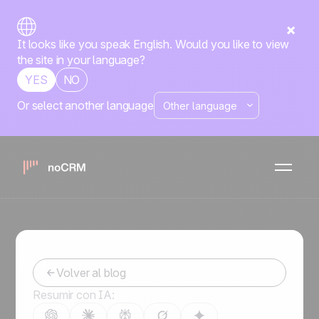
It looks like you speak English. Would you like to view
the site in your language?
YES
NO
Or select another language
Prospección con Excel:
Reemplaza tus Hojas de
Cálculo
-
October 25, 2016
Volver al blog
Resumir con IA: