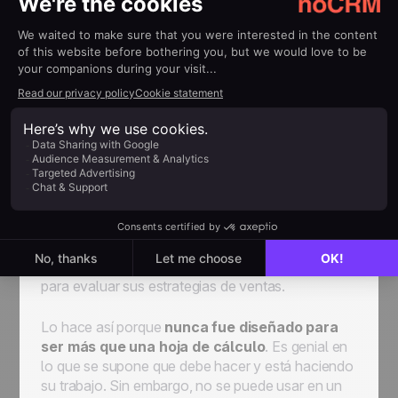
para que puedas estar al tanto de tus tareas
pendientes todos los días.
De la prospección con
Excel a Hojas de
Cálculo de Ventas
con
Esteroides
La hoja de cálculo de Excel te ofrece una
vista
directa de tus datos
. De hecho, solo te muestra
tus datos simples sin análisis o cualquier tipo de
información que el gerente de ventas pueda usar
para evaluar sus estrategias de ventas.
Lo hace así porque
nunca fue diseñado para
ser más que una hoja de cálculo
. Es genial en
lo que se supone que debe hacer y está haciendo
su trabajo. Sin embargo, no se puede usar en un