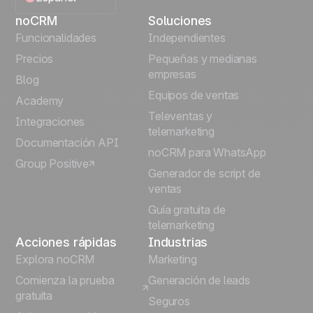
noCRM
Soluciones
English
Funcionalidades
Independientes
Precios
Pequeñas y medianas
Français
empresas
Blog
Equipos de ventas
Português
Academy
Televentas y
Integraciones
telemarketing
Italiano
Documentación API
noCRM para WhatsApp
Group Positive
Deutsch
Generador de script de
ventas
Guía gratuita de
telemarketing
Acciones rápidas
Industrias
Explora noCRM
Marketing
Comienza la prueba
Generación de leads
gratuita
Seguros