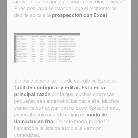
apoyo a usarse por el personal de ventas a diario?
Pues bien, aquí es cuando llega el momento de
decirle adiós a la
prospección con Excel
.
Sin duda alguna, la hoja de cálculo de Excel es
fácil de configurar y editar. Esta es la
principal razón
por la que muchas empresas
pequeñas se sienten atraídas hacia ella. Muchos
comerciales trabajan desde Excel Spreadsheets,
especialmente cuando entran en
modo de
llamadas en frío.
De este modo, pueden ir
llamando a la lista de a uno a la vez con
comodidad.