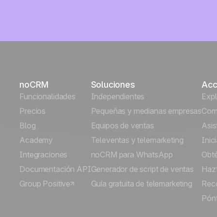
noCRM
Soluciones
Acc
Funcionalidades
Independientes
Exp
Precios
Pequeñas y medianas empresas
Comi
Blog
Equipos de ventas
Asis
Academy
Televentas y telemarketing
Inic
Integraciones
noCRM para WhatsApp
Obt
Documentación API
Generador de script de ventas
Hazt
Group Positive
Guía gratuita de telemarketing
Rec
Pónt