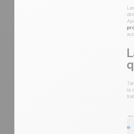
Las
dim
Ape
pr
aut
L
q
Tam
la 
tra