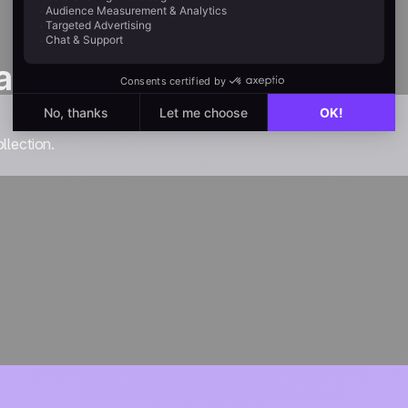
as one
llection.