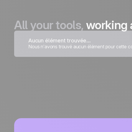
All your tools,
working 
Aucun élément trouvée...
Nous n’avons trouvé aucun élément pour cette co