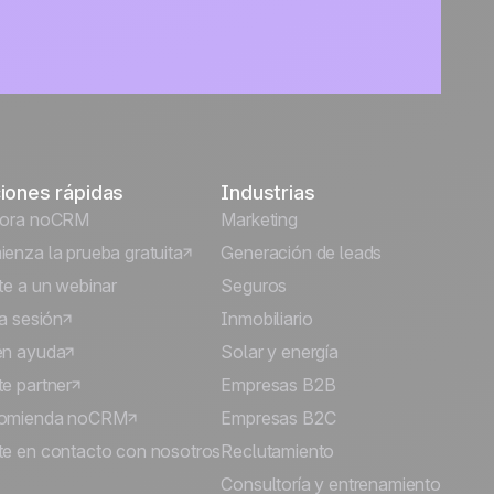
iones rápidas
Industrias
lora noCRM
Marketing
enza la prueba gratuita
Generación de leads
te a un webinar
Seguros
ia sesión
Inmobiliario
én ayuda
Solar y energía
e partner
Empresas B2B
omienda noCRM
Empresas B2C
e en contacto con nosotros
Reclutamiento
Consultoría y entrenamiento