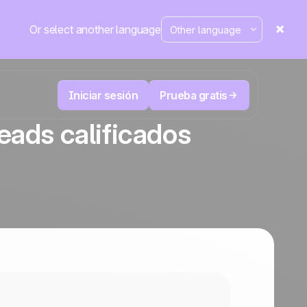
Or select another language
Iniciar sesión
Prueba gratis
leads calificados
Telesales y Telemarketing
duce
User
Registra cada llamada, prioriza los leads
 cerrar.
correctos y no pierdas el control.
La plataforma CRM y de automatización
Positive
de marketing
en la
prensa
 y