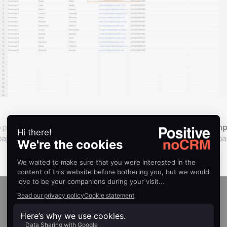
 pierda más tiempo! Abra una
cuenta gratis
en
noCRM.io
,
imp
bajar con una
herramienta unificada de gestión de leads
pa