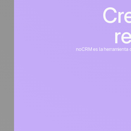
Cr
r
noCRM es la herramienta de