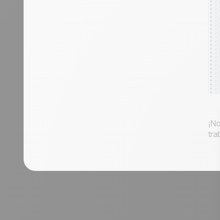
¡No
tra