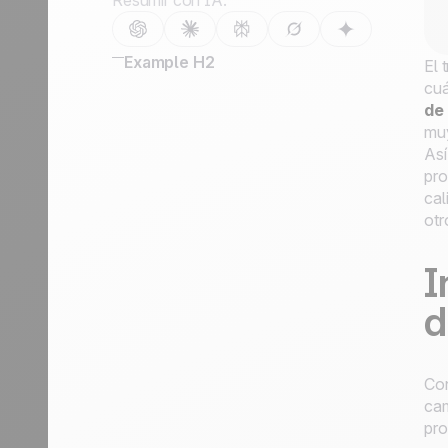
Resumir con IA:
Contáctanos
Hazte partner
Example H2
El 
cuá
de
muy
Así
pro
cal
otr
I
d
Con
ca
pro