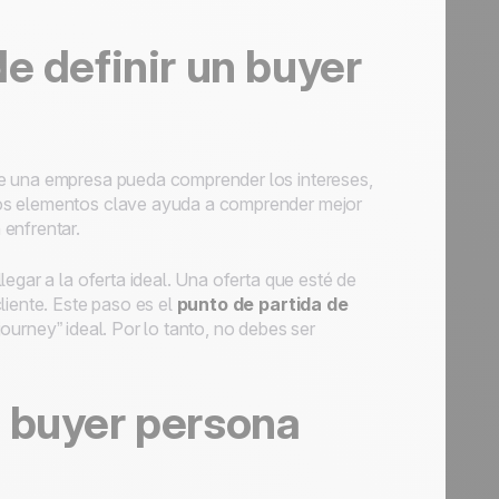
de definir un
buyer
 una empresa pueda comprender los intereses,
tos elementos clave ayuda a comprender mejor
enfrentar.
egar a la oferta ideal. Una oferta que esté de
liente. Este paso es el
punto de partida de
journey
” ideal. Por lo tanto, no debes ser
u
buyer
persona