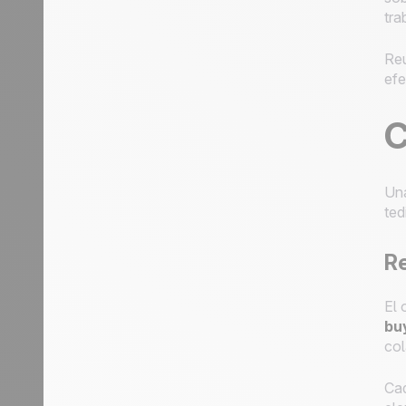
tra
Reu
efe
C
Una
ted
Re
El 
bu
col
Cad