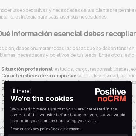
ocer las expectativas y necesidades de tus clientes te permite 
ptar tu estrategia para satisfacer sus necesidades.
ué información esencial debes recopila
s bien, debes enumerar todas las cosas que se deben tener en 
blemas, necesidades y objetivos de tus
leads
. Entre otros, esto
Situación profesional
: estudios, cargo, responsabilidades, et
Características de su empresa:
sector de actividad, product
Objetivos
: número de prospectos, facturación, mejora en la sat
Problemas
: obstáculos a la compra, recursos, etc.
Necesidades
:
herramientas necesarias
, expectativas de tu
Comportamiento
: proceso de comunicación, recopilación de
informes, proceso de compra, etc.
des entrevistar a tus clientes o usar las redes sociales para rec
ontrar muchos de estos datos en Internet. Además del sitio w
plementaria, como sitios web de la competencia, estudios de me