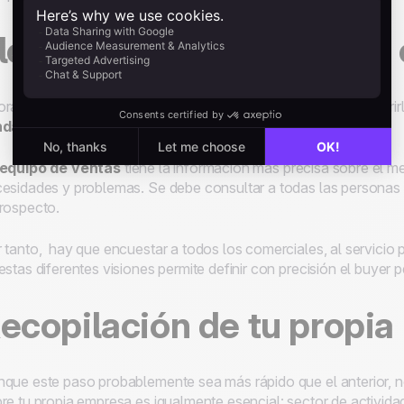
lenar información con el
ra que sabes qué información necesitas, ¿cómo debes adquirirl
ndamental
.
equipo de ventas
tiene la información más precisa sobre el me
esidades y problemas. Se debe consultar a todas las personas
rospecto.
 tanto, hay que encuestar a todos los comerciales, al servicio 
estas diferentes visiones permite definir con precisión el
buyer
p
ecopilación de tu propia
que este paso probablemente sea más rápido que el anterior, n
re tu propia empresa es igualmente esencial: sector de activida