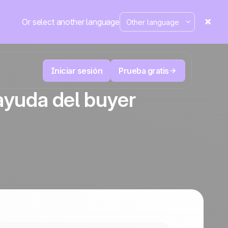
Or select another language
Iniciar sesión
Prueba gratis
 ayuda del buyer
Telesales y Telemarketing
duce
User
Registra cada llamada, prioriza los leads
 cerrar.
correctos y no pierdas el control.
La plataforma CRM y de automatización
Positive
de marketing
en la
prensa
 y