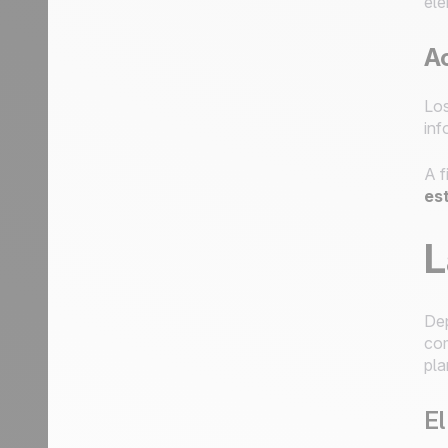
ele
Ac
Lo
inf
A f
est
L
Dep
com
pla
El