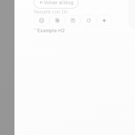
Volver al blog
Contáctanos
Resumir con IA:
Hazte partner
Example H2