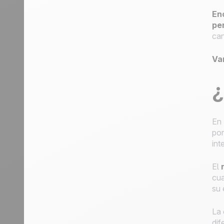
Enc
pe
can
Va
¿
En
por
int
El
cua
su 
La 
dif