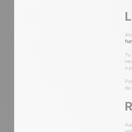
L
Aho
fu
Tu
nec
o p
Por
de 
R
Aun
sob