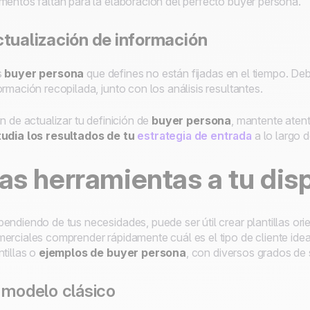
mentos faltan para la elaboración del perfecto
buyer
persona.
tualización de información
s
buyer
persona
que defines no están fijadas en el tiempo. De
ormación recopilada, junto con los análisis resultantes.
in de actualizar tu definición de
buyer
persona
, mantente aten
udia los resultados de tu
estrategia de entrada
a lo largo d
as herramientas a tu dis
endiendo de tus necesidades, puede ser útil crear plantillas orie
erciales comprender rápidamente cuál es el tipo de cliente idea
ntillas o
ejemplos de
buyer
persona
, con diversos grados de 
 modelo clásico