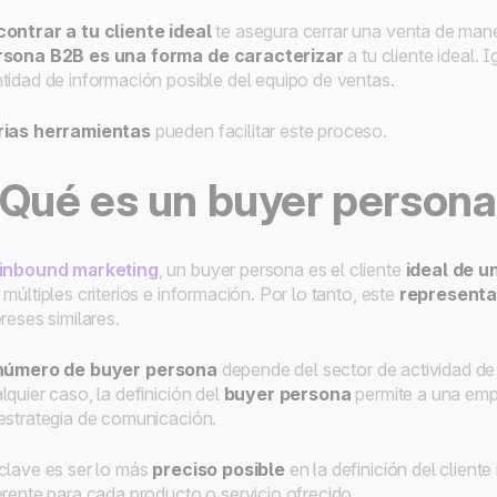
ontrar a tu cliente ideal
te asegura cerrar una venta de mane
rsona B2B es una forma de caracterizar
a tu cliente ideal
.
Ig
tidad de información posible del equipo de ventas.
rias herramientas
pueden facilitar este proceso.
Qué es un
buyer
person
inbound marketing
, un
buyer
persona es el cliente
ideal de 
 múltiples criterios e información. Por lo tanto, este
representa
ereses similares.
número de
buyer
persona
depende del sector de actividad de
lquier caso, la definición del
buyer
persona
permite a una empr
estrategia de comunicación.
clave es ser lo más
preciso posible
en la definición del cliente
erente para cada producto o servicio ofrecido.