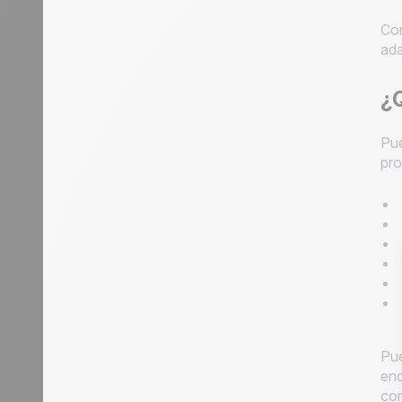
Con
ada
¿Q
Pue
pro
Pue
enc
com