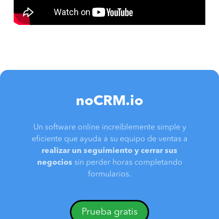
noCRM.io
Un software online increíblemente simple y
eficiente que ayuda a su equipo de ventas a
realizar un seguimiento y cerrar sus
negocios
sin perder horas completando
formularios.
Prueba gratis