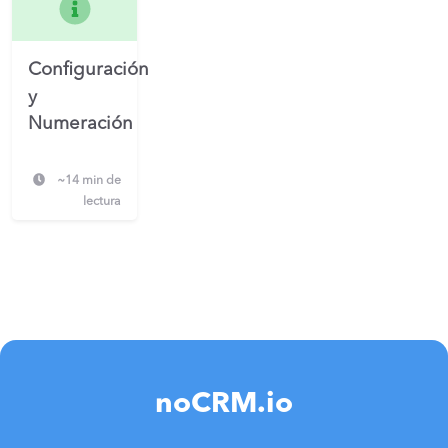
Configuración
y
Numeración
~14 min de
lectura
noCRM.io