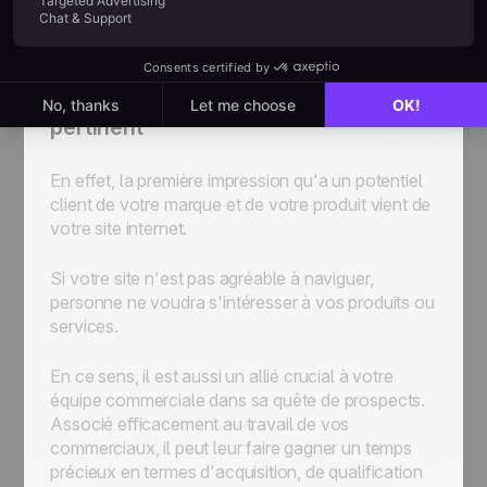
et accéder à ces informations de manière simple
et intuitive.
Astuce #5 : Avoir un site internet
pertinent
En effet, la première impression qu'a un potentiel
client de votre marque et de votre produit vient de
votre site internet.
Si votre site n'est pas agréable à naviguer,
personne ne voudra s'intéresser à vos produits ou
services.
En ce sens, il est aussi un allié crucial à votre
équipe commerciale dans sa quête de prospects.
Associé efficacement au travail de vos
commerciaux, il peut leur faire gagner un temps
précieux en termes d'acquisition, de qualification