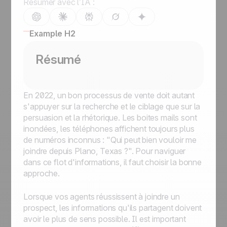
Résumer avec l’IA :
Example H2
Résumé
En 2022, un bon processus de vente doit autant
s'appuyer sur la recherche et le ciblage que sur la
persuasion et la rhétorique. Les boites mails sont
inondées, les téléphones affichent toujours plus
de numéros inconnus : "Qui peut bien vouloir me
joindre depuis Plano, Texas ?". Pour naviguer
dans ce flot d'informations, il faut choisir la bonne
approche.
Lorsque vos agents réussissent à joindre un
prospect, les informations qu'ils partagent doivent
avoir le plus de sens possible. Il est important