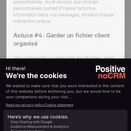
personnalisée. Avoir recours aux champs
personnalisés permet d'insérer la bonne
information dans vos messages, rendant chaque
interaction unique.
Astuce #4 : Garder un fichier client
organisé
Vos commerciaux contactent des dizaines, voire
des centaines de prospects chaque jour. Il est peu
probable que chacun puisse se rappeler de
chaque interaction dans le détail.
De plus, qualifier un prospect nécessite parfois
plusieurs prises de contact, avec plusieurs
équipes et interlocuteurs. Centraliser cette
information et pouvoir la partager est un atout.
C'est pourquoi il est capital pour les équipes de
vente d'avoir une solution pour classer, naviguer