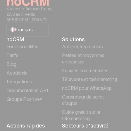
3 avenue Antoine Pinay,
ZA des 4 vents
59510 HEM - FRANCE
Français
noCRM
Solutions
English
Fonctionnalités
Auto-entrepreneurs
Tarifs
Petites et moyennes
Español
entreprises
Blog
Équipes commerciales
Português
Académie
Télévente et télémarketing
Intégrations
Italiano
noCRM pour WhatsApp
Documentation API
Générateur de script
Groupe Positive
Deutsch
d'appel
Guide gratuit sur le
télémarketing
Actions rapides
Secteurs d'activité