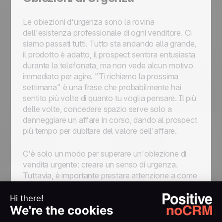
Le obiezioni d'urgenza sono la rovina
dell'esistenza professionale di ogni venditore. Ci
siamo passati tutti. Tutto sta andando alla grande,
il prodotto è adatto, il prospect sembra entusiasta
durante la telefonata, ma non vede alcun motivo
immediato per agire. "Ti richiamo la prossima
settimana" è una frase che probabilmente hai
sentito più volte di quanto tu voglia pensare. Il più
delle volte, concedere spazio serve solo a
danneggiare un affare in corso, dando al prospect
più tempo per dubitare del valore dell'affare.
C'è solo un modo per superare un'obiezione di
vendita urgente: creare un senso di urgenza.
Tuttavia, è importante prestare attenzione a come
si procede. Ricorrere a ovvie tattiche di pressione
non farà convertire subito il prospect, anzi è molto
più probabile che lo faccia sentire a disagio e
come se non si fidasse del rapporto professionale