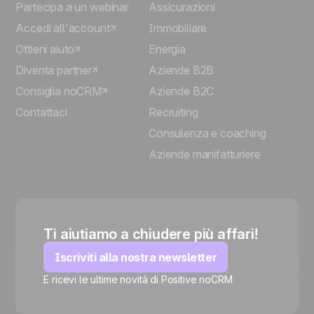
Partecipa a un webinar
Assicurazioni
Accedi all'account
Immobiliare
Ottieni aiuto
Energia
Diventa partner
Aziende B2B
Consiglia noCRM
Aziende B2C
Contattaci
Recruiting
Consulenza e coaching
Aziende manifatturiere
Ti aiutiamo a chiudere più affari!
Iscriviti alla nostra newsletter
E ricevi le ultime novità di Positive noCRM
🍪