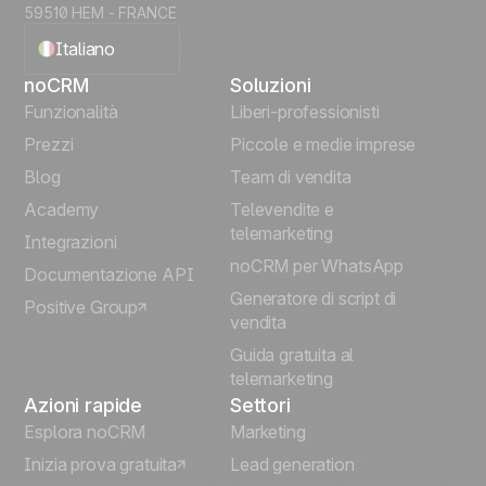
59510 HEM - FRANCE
Italiano
noCRM
Soluzioni
English
Funzionalità
Liberi-professionisti
Prezzi
Piccole e medie imprese
Français
Blog
Team di vendita
Español
Academy
Televendite e
telemarketing
Integrazioni
Português
noCRM per WhatsApp
Documentazione API
Generatore di script di
Positive Group
Deutsch
vendita
Guida gratuita al
telemarketing
Azioni rapide
Settori
Esplora noCRM
Marketing
Inizia prova gratuita
Lead generation