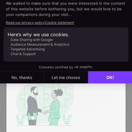
che hai coltivato fino a quel momento.
Concentrati invece sull'evidenziare i costi
dell'inazione e i vantaggi di ciò che stai offrendo,
approfondendo i loro punti dolenti e rafforzando
sottilmente il fatto che più tempo passano senza
la tua soluzione, più la loro situazione diventerà
complicata.