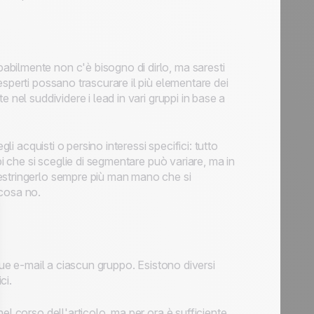
bilmente non c'è bisogno di dirlo, ma saresti
sperti possano trascurare il più elementare dei
 nel suddividere i lead in vari gruppi in base a
li acquisti o persino interessi specifici: tutto
pi che si sceglie di segmentare può variare, ma in
estringerlo sempre più man mano che si
 cosa no.
tue e-mail a ciascun gruppo. Esistono diversi
ici.
el corso dell'articolo, ma per ora è sufficiente