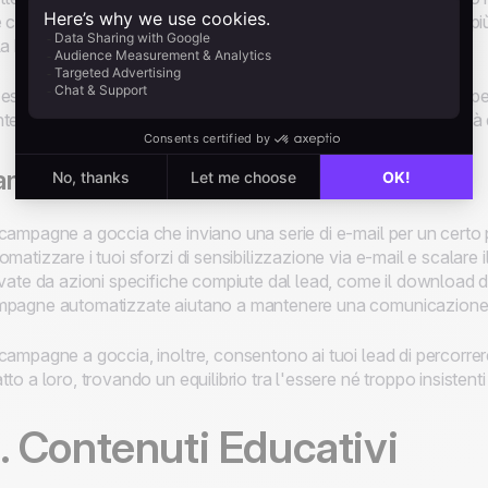
e che i contenuti dinamici consentono di creare un'esperienza più
la base di ciò per cui hanno già mostrato interesse.
esempio, se un particolare segmento ha dimostrato interesse per 
tenuti che lo evidenziano non può che aumentare le possibilità 
ampagne Drip Automatizzate
campagne a goccia che inviano una serie di e-mail per un cert
omatizzare i tuoi sforzi di sensibilizzazione via e-mail e scalare
ivate da azioni specifiche compiute dal lead, come il download di 
pagne automatizzate aiutano a mantenere una comunicazione coe
campagne a goccia, inoltre, consentono ai tuoi lead di percorrere
tto a loro, trovando un equilibrio tra l'essere né troppo insistent
. Contenuti Educativi