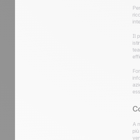
Pen
ric
int
Il 
ist
tea
eff
For
inf
azi
ess
Co
A n
più
ven