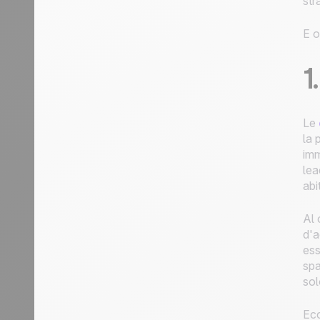
str
E o
1
Le
la 
imm
lea
abi
Al 
d'a
ess
spa
sol
Ecc