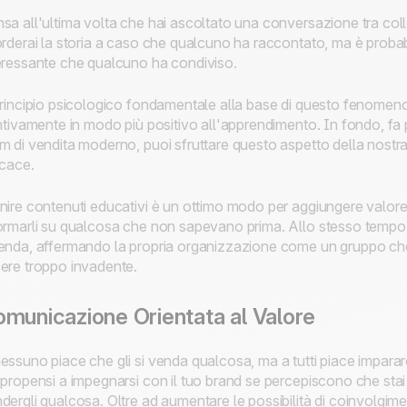
sa all'ultima volta che hai ascoltato una conversazione tra col
orderai la storia a caso che qualcuno ha raccontato, ma è probabi
eressante che qualcuno ha condiviso.
principio psicologico fondamentale alla base di questo fenomeno 
intivamente in modo più positivo all'apprendimento. In fondo, fa p
m di vendita moderno, puoi sfruttare questo aspetto della nostra 
icace.
nire contenuti educativi è un ottimo modo per aggiungere valore all
ormarli su qualcosa che non sapevano prima. Allo stesso tempo, 
enda, affermando la propria organizzazione come un gruppo che 
ere troppo invadente.
municazione Orientata al Valore
essuno piace che gli si venda qualcosa, ma a tutti piace impara
 propensi a impegnarsi con il tuo brand se percepiscono che stai
dergli qualcosa. Oltre ad aumentare le possibilità di coinvolgimen