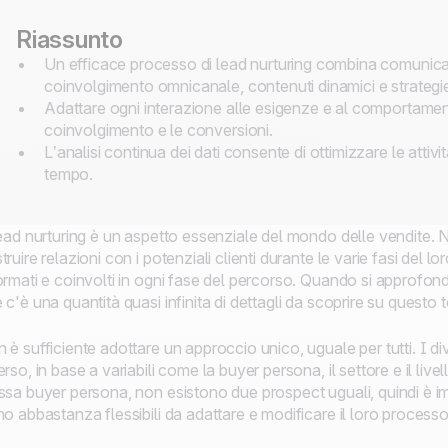
Riassunto
Un efficace processo di lead nurturing combina comunicaz
coinvolgimento omnicanale, contenuti dinamici e strateg
Adattare ogni interazione alle esigenze e al comportamen
coinvolgimento e le conversioni.
L’analisi continua dei dati consente di ottimizzare le attivit
tempo.
lead nurturing è un aspetto essenziale del mondo delle vendite. 
truire relazioni con i potenziali clienti durante le varie fasi del 
ormati e coinvolti in ogni fase del percorso. Quando si approfond
 c'è una quantità quasi infinita di dettagli da scoprire su questo
 è sufficiente adottare un approccio unico, uguale per tutti. I di
erso, in base a variabili come la buyer persona, il settore e il live
ssa buyer persona, non esistono due prospect uguali, quindi è i
no abbastanza flessibili da adattare e modificare il loro processo