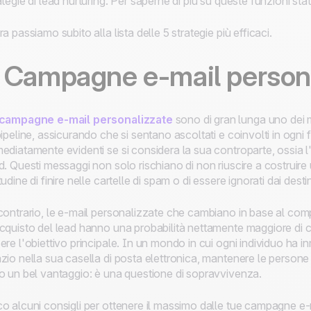
ategie di lead nurturing. Per saperne di più su queste funzioni stat
ra passiamo subito alla lista delle 5 strategie più efficaci.
. Campagne e-mail person
campagne e-mail personalizzate
sono di gran lunga uno dei mo
pipeline, assicurando che si sentano ascoltati e coinvolti in ogni 
ediatamente evidenti se si considera la sua controparte, ossia l'in
d. Questi messaggi non solo rischiano di non riuscire a costruir
tudine di finire nelle cartelle di spam o di essere ignorati dai destin
contrario, le e-mail personalizzate che cambiano in base al comp
cquisto del lead hanno una probabilità nettamente maggiore di c
ere l'obiettivo principale. In un mondo in cui ogni individuo ha
zio nella sua casella di posta elettronica, mantenere le person
o un bel vantaggio: è una questione di sopravvivenza.
o alcuni consigli per ottenere il massimo dalle tue campagne e-