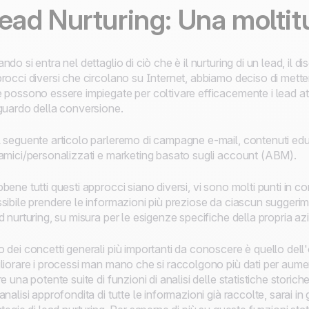
ead Nurturing: Una moltit
ndo si entra nel dettaglio di ciò che è il nurturing di un lead, il 
rocci diversi che circolano su Internet, abbiamo deciso di mette
 possono essere impiegate per coltivare efficacemente i lead attr
guardo della conversione.
 seguente articolo parleremo di campagne e-mail, contenuti edu
amici/personalizzati e marketing basato sugli account (ABM).
bene tutti questi approcci siano diversi, vi sono molti punti in
sibile prendere le informazioni più preziose da ciascun suggerime
d nurturing, su misura per le esigenze specifiche della propria a
 dei concetti generali più importanti da conoscere è quello dell
liorare i processi man mano che si raccolgono più dati per aumen
re una potente suite di funzioni di analisi delle statistiche storic
analisi approfondita di tutte le informazioni già raccolte, sarai i