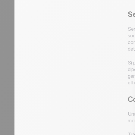
S
Sen
sor
con
det
Si 
dip
gen
eff
Co
Una
mod
Tra