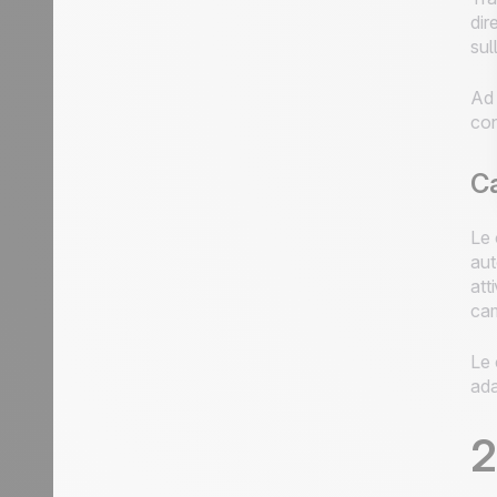
dir
sul
Ad 
con
C
Le 
aut
att
cam
Le 
ada
2