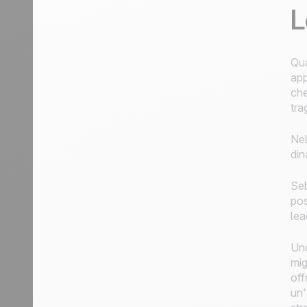
L
Qua
app
che
tra
Nel
din
Seb
pos
lea
Uno
mig
off
un'