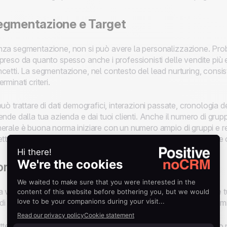
egmentazione e Target
za segmentazione, non si può avere la personalizzazione. Proba
preso da quanto spesso anche i professionisti delle vendite più e
cetti. La segmentazione, nel contesto del lead nurturing, consiste
erminati criteri.
può trattare di dati demografici, interazioni passate, cronologia deg
ende dalla tua azienda e dai tuoi clienti. Anche il numero di grup
erale è buona norma iniziare con un numero ampio di gruppi e r
ettuano i test A/B delle campagne e si capisce cosa funziona e
ntenuti Dinamici
 volta segmentata la tua lista, dovrai adattare i contenuti delle 
i per farlo, ma uno dei più efficaci è l'utilizzo di contenuti dinam
tteremo il tema dei contenuti dinamici in modo più approfondito n