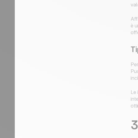
val
Aff
è u
off
Ti
Per
Puo
inc
Le 
int
ott
3