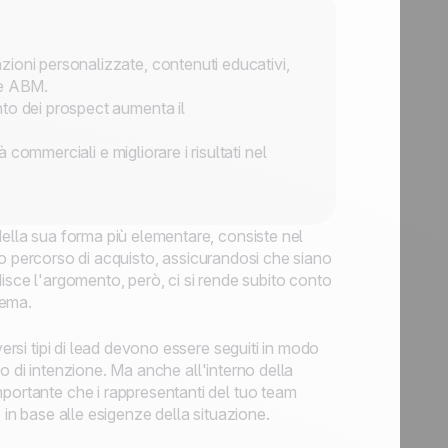
ioni personalizzate, contenuti educativi,
ie ABM.
to dei prospect aumenta il
à commerciali e migliorare i risultati nel
Nella sua forma più elementare, consiste nel
loro percorso di acquisto, assicurandosi che siano
isce l'argomento, però, ci si rende subito conto
 tema.
versi tipi di lead devono essere seguiti in modo
llo di intenzione. Ma anche all'interno della
mportante che i rappresentanti del tuo team
 in base alle esigenze della situazione.