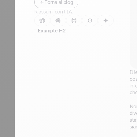
Torna al blog
Contattaci
Riassumi con l’IA:
Diventa partner
Example H2
Il 
cos
inf
che
Non
div
ste
sia