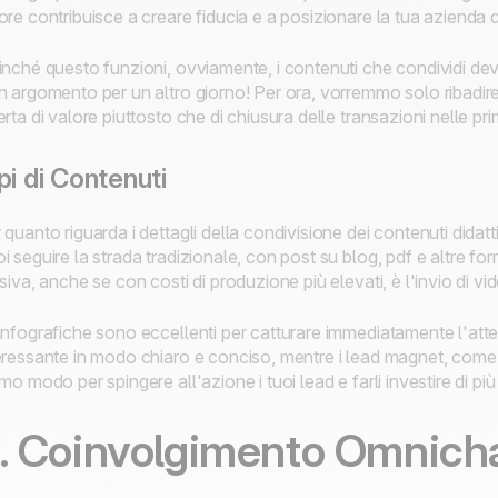
ore contribuisce a creare fiducia e a posizionare la tua azienda 
inché questo funzioni, ovviamente, i contenuti che condividi d
n argomento per un altro giorno! Per ora, vorremmo solo ribadire
erta di valore piuttosto che di chiusura delle transazioni nelle pri
pi di Contenuti
 quanto riguarda i dettagli della condivisione dei contenuti didatt
i seguire la strada tradizionale, con post su blog, pdf e altre fo
isiva, anche se con costi di produzione più elevati, è l'invio di vid
infografiche sono eccellenti per catturare immediatamente l'at
eressante in modo chiaro e conciso, mentre i lead magnet, come
imo modo per spingere all'azione i tuoi lead e farli investire di pi
. Coinvolgimento Omnich