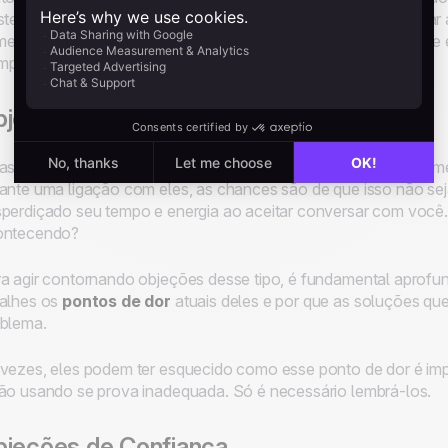
stem opções de pagamento a prazo que podem ajudar a tornar a
entar o valor percebido do produto, você pode conseguir que
pre vale a pena tentar.
bjeções de Necessidade
astante comum que seus prospects afirmem não precisar realme
ante uma ligação com eles, as chances são de que isso não sej
perdiçado seu tempo e energia ao aceitar conversar com você.
ontecendo?
a agir contornando objeções desse tipo, é fundamental aprofu
alhes os
pontos de dor
atuais deles e por que as soluções qu
blema.
vezes, eles podem ter esquecido como esse ponto de dor é imp
ão usando se prova inadequada. Só é necessário lembrá-los.
jeções de Confiança