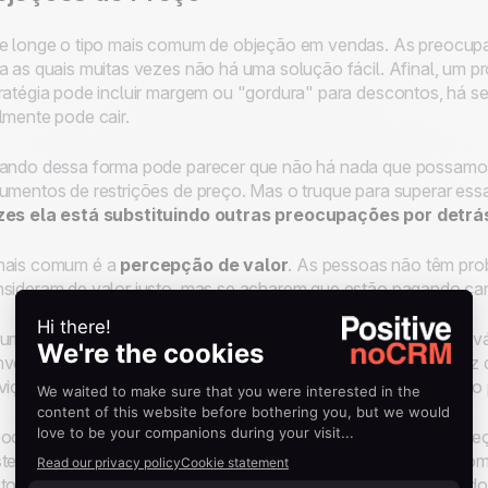
e longe o tipo mais comum de objeção em vendas. As preocup
a as quais muitas vezes não há uma solução fácil. Afinal, um p
ratégia pode incluir margem ou "gordura" para descontos, há s
lmente pode cair.
ando dessa forma pode parecer que não há nada que possamos f
umentos de restrições de preço. Mas o truque para superar ess
zes ela está substituindo outras preocupações por detrá
mais comum é a
percepção de valor
. As pessoas não têm pr
sideram de valor justo, mas se acharem que estão pagando ca
um cliente acha que o produto tem um preço muito alto, é pro
vencê-lo de seu valor. Portanto, a solução está em ser capaz 
viço e, ao fazer isso, reduzir a distância entre o valor percebido 
ocupações com o orçamento são outra forma comum de objeç
te caso — ou os clientes conseguem ou não conseguem acom
to que você possa fazer para consertar isso. Mas, dependendo