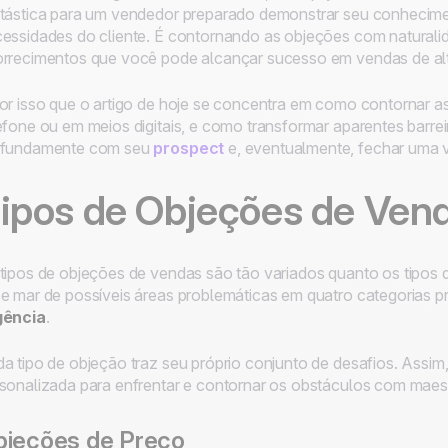
tástica para um vendedor preparado demonstrar seu conhecime
essidades do cliente. É contornando as objeções com naturali
rrecimentos que você pode alcançar sucesso em vendas de alto
or isso que o artigo de hoje se concentra em como contornar a
efone ou em meios digitais, e como transformar aparentes barre
ofundamente com seu
prospect
e, eventualmente, fechar uma
ipos de Objeções de Ven
tipos de objeções de vendas são tão variados quanto os tipos de
e mar de possíveis áreas problemáticas em quatro categorias pr
gência
.
a tipo de objeção traz seu próprio conjunto de desafios. Assi
sonalizada para enfrentar e contornar os obstáculos com maest
bjeções de Preço