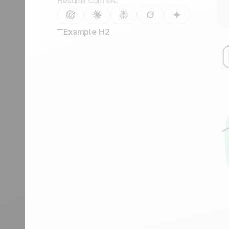
Resumir com IA:
Fale conosco
Tornar-se parceiro
Example H2