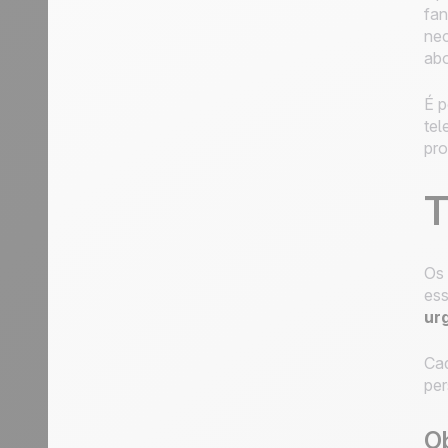
fan
nec
abo
É p
tel
pr
T
Os 
ess
ur
Cad
per
O