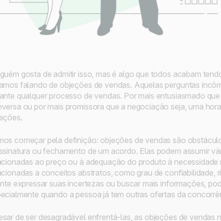
guém gosta de admitir isso, mas é algo que todos acabam tendo
amos falando de objeções de vendas. Aquelas perguntas incômo
ante qualquer processo de vendas. Por mais entusiasmado que 
versa ou por mais promissora que a negociação seja, uma hora
eções.
os começar pela definição: objeções de vendas são obstáculo
ssinatura ou fechamento de um acordo. Elas podem assumir vá
acionadas ao preço ou à adequação do produto à necessidade re
acionadas a conceitos abstratos, como grau de confiabilidade, r
ente expressar suas incertezas ou buscar mais informações, po
ecialmente quando a pessoa já tem outras ofertas da concorrê
sar de ser desagradável enfrentá-las, as objeções de vendas