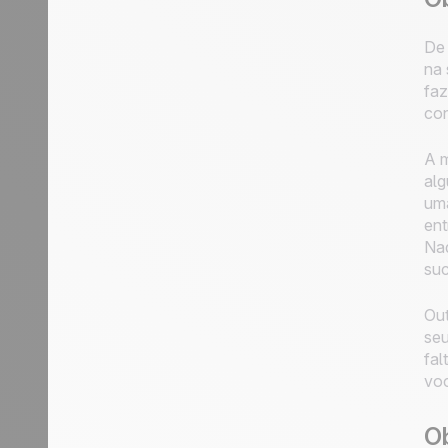
De 
na 
faz
con
A m
alg
uma
ent
Nad
suc
Out
seu
fal
voc
O