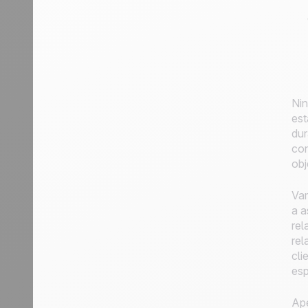
Nin
est
dur
con
obj
Vam
a a
rel
rel
cli
esp
Ape