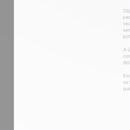
Obj
pas
vez
sem
pot
A ú
com
dei
Em 
os 
que