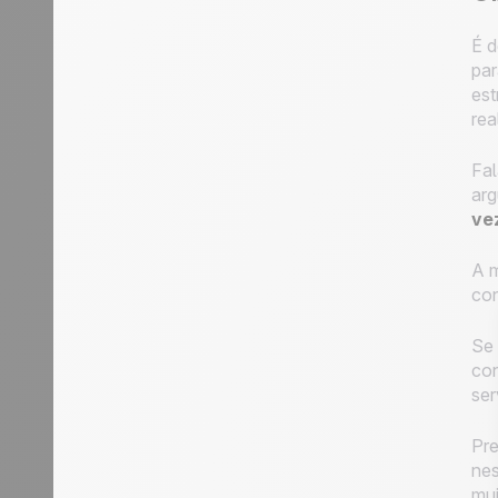
É d
par
est
rea
Fal
arg
ve
A 
con
Se 
con
ser
Pre
nes
mui