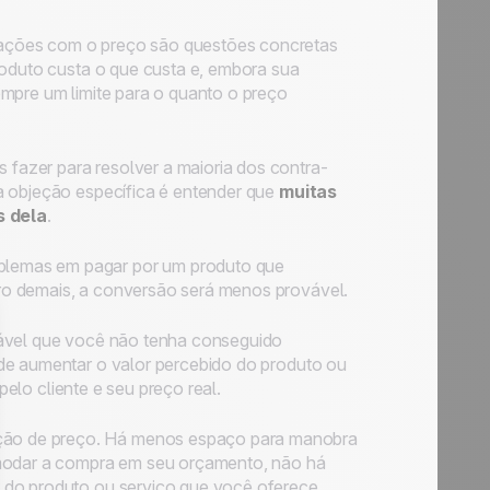
ações com o preço são questões concretas
roduto custa o que custa e, embora sua
empre um limite para o quanto o preço
azer para resolver a maioria dos contra-
a objeção específica é entender que
muitas
s dela
.
oblemas em pagar por um produto que
ro demais, a conversão será menos provável.
vável que você não tenha conseguido
de aumentar o valor percebido do produto ou
pelo cliente e seu preço real.
ão de preço. Há menos espaço para manobra
odar a compra em seu orçamento, não há
 do produto ou serviço que você oferece,