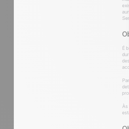
exi
aum
Sem
O
É b
dur
des
ac
Par
det
pro
Às 
est
Ob