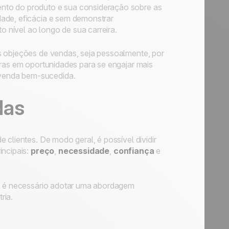
nto do produto e sua consideração sobre as
dade, eficácia e sem demonstrar
 nível ao longo de sua carreira.
s objeções de vendas, seja pessoalmente, por
iras em oportunidades para se engajar mais
 venda bem-sucedida.
das
 clientes. De modo geral, é possível dividir
incipais:
preço
,
necessidade
,
confiança
e
m, é necessário adotar uma abordagem
ria.