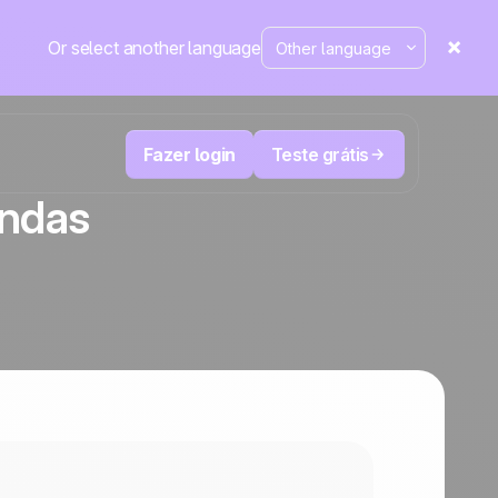
Or select another language
Fazer login
Teste grátis
ndas
M
Televendas e telemarketing
eduza
User
Acompanhe cada ligação, priorize os
leads certos e não perca o controle.
de e-
A plataforma de CRM e automação de
cal
Positive
marketing
em
destaque
e
a