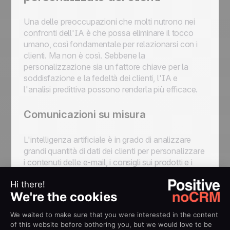
Una delle preoccupazioni che molti nutrono nei
confronti dell'IA è che possa eliminare il tocco
umano, così fondamentale per relazionarsi con i
clienti. Ma non è così. Sebbene la
personalizzazione sia un fattore chiave per la
soddisfazione e la fedeltà dei clienti, l'IA e
l'analisi predittiva possono renderla più efficace.
Comunicazioni su misura
L'intelligenza artificiale è in grado di analizzare
grandi quantità di dati dei clienti per personalizzare
i contenuti delle e-mail, i consigli sui prodotti e i
messaggi di marketing.
Tempistica delle interazioni
I modelli predittivi sono in grado di determinare i