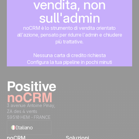
vendita, non
sull'admin
noCRM è lo strumento di vendita orientato
all’azione, pensato per ridurre l’admin e chiudere
più trattative.
Nessuna carta di credito richiesta
Configura la tua pipeline in pochi minuti
Inizia subito a gestire i lead
Prova gratis
3 avenue Antoine Pinay,
ZA des 4 vents
59510 HEM - FRANCE
Italiano
noCRM
Soluzioni