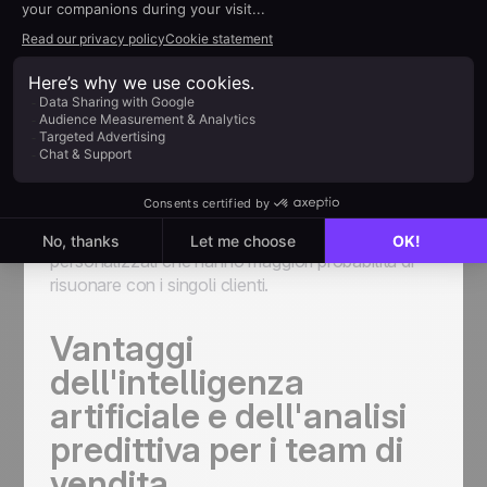
momenti migliori per coinvolgere i clienti in base al
loro comportamento e alle loro preferenze,
aumentando le probabilità che i tuoi messaggi di
sensibilizzazione vengano letti e utilizzati.
Personalizzazione delle offerte
Grazie alla sua capacità di trarre spunti dai dati
sulle prestazioni passate, l'intelligenza artificiale
può anche suggerire opzioni per offerte e sconti
personalizzati che hanno maggiori probabilità di
risuonare con i singoli clienti.
Vantaggi
dell'intelligenza
artificiale e dell'analisi
predittiva per i team di
vendita