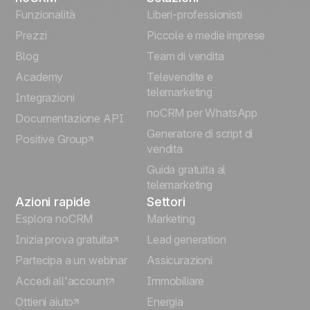
English
Funzionalità
Liberi-professionisti
Prezzi
Piccole e medie imprese
Français
Blog
Team di vendita
Español
Academy
Televendite e
telemarketing
Integrazioni
Português
noCRM per WhatsApp
Documentazione API
Generatore di script di
Positive Group
Deutsch
vendita
Guida gratuita al
telemarketing
Azioni rapide
Settori
Esplora noCRM
Marketing
Inizia prova gratuita
Lead generation
Partecipa a un webinar
Assicurazioni
Accedi all'account
Immobiliare
Ottieni aiuto
Energia