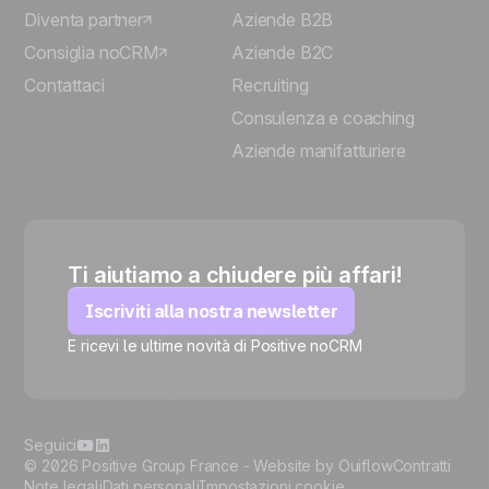
Diventa partner
Aziende B2B
Consiglia noCRM
Aziende B2C
Contattaci
Recruiting
Consulenza e coaching
Aziende manifatturiere
Ti aiutiamo a chiudere più affari!
Iscriviti alla nostra newsletter
E ricevi le ultime novità di Positive noCRM
🍪
Seguici
© 2026 Positive Group France -
Website by Ouiflow
Contratti
Note legali
Dati personali
Impostazioni cookie