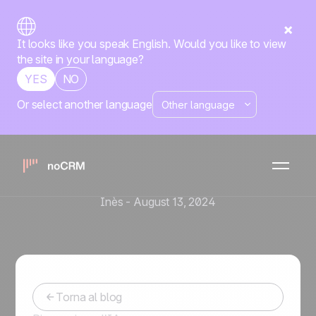
It looks like you speak English. Would you like to view
the site in your language?
YES
NO
Or select another language
Strategia di vendita
Intelligenza Artificiale e
Analisi Predittiva: Migliora le
vendite con l’IA
Inès
-
August 13, 2024
Torna al blog