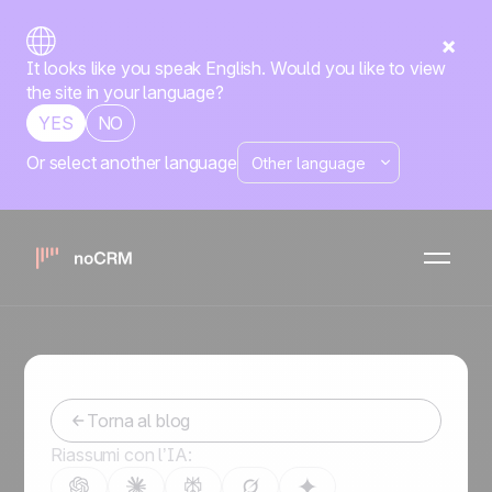
It looks like you speak English. Would you like to view
the site in your language?
YES
NO
Or select another language
Piano Commerciale: Guida
Definitiva per la sua
Creazione
-
February 13, 2024
Torna al blog
Riassumi con l’IA: