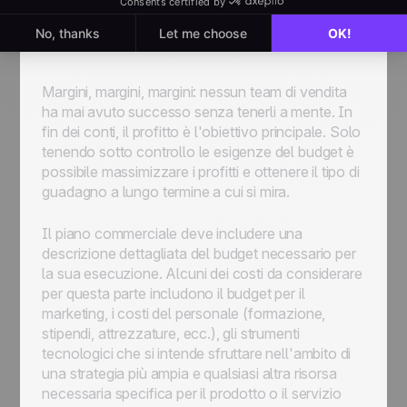
Budget per il piano
commerciale
Margini, margini, margini: nessun team di vendita
ha mai avuto successo senza tenerli a mente. In
fin dei conti, il profitto è l'obiettivo principale. Solo
tenendo sotto controllo le esigenze del budget è
possibile massimizzare i profitti e ottenere il tipo di
guadagno a lungo termine a cui si mira.
Il piano commerciale deve includere una
descrizione dettagliata del budget necessario per
la sua esecuzione. Alcuni dei costi da considerare
per questa parte includono il budget per il
marketing, i costi del personale (formazione,
stipendi, attrezzature, ecc.), gli strumenti
tecnologici che si intende sfruttare nell'ambito di
una strategia più ampia e qualsiasi altra risorsa
necessaria specifica per il prodotto o il servizio