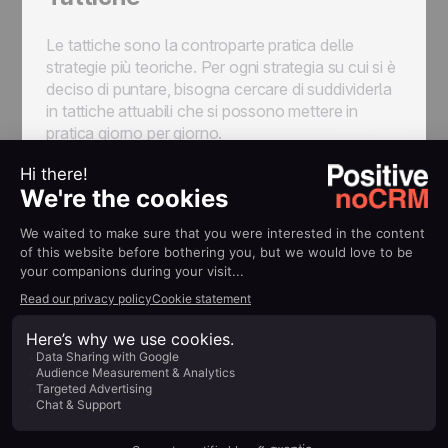
Le tattiche sono la controparte pratica delle
strategie più teoriche. Per ogni strategia su cui si è
deciso di puntare, bisogna cercare di suddividerla
in tattiche attuabili che si possono mettere in
pratica giorno per giorno.
Prendiamo l'esempio del marketing digitale come
strategia: le tattiche possono includere l'email
marketing, il content marketing e le campagne sui
social media, che a loro volta possono essere
suddivise in attività più piccole.
Collegando le strategie e le tattiche di vendita con
il mercato di riferimento e gli obiettivi SMART, il
modello di piano commerciale fornirà una guida
piuttosto completa su quali saranno le persone a
cui si intende vendere e come si intende farlo.