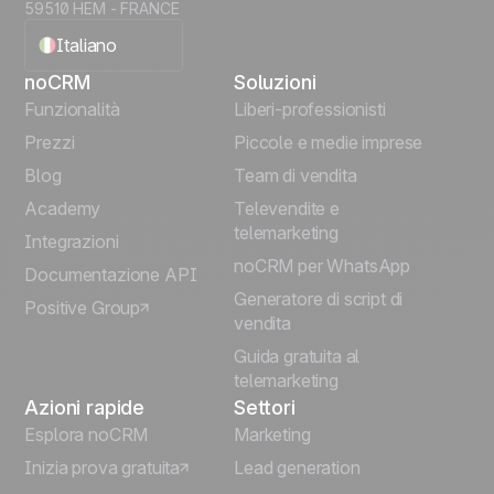
59510 HEM - FRANCE
Italiano
noCRM
Soluzioni
English
Funzionalità
Liberi-professionisti
Prezzi
Piccole e medie imprese
Français
Blog
Team di vendita
Español
Academy
Televendite e
telemarketing
Integrazioni
Português
noCRM per WhatsApp
Documentazione API
Generatore di script di
Positive Group
Deutsch
vendita
Guida gratuita al
telemarketing
Azioni rapide
Settori
Esplora noCRM
Marketing
Inizia prova gratuita
Lead generation