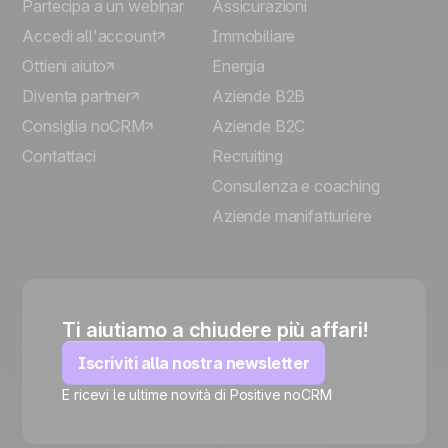
Partecipa a un webinar
Assicurazioni
Accedi all'account
Immobiliare
Ottieni aiuto
Energia
Diventa partner
Aziende B2B
Consiglia noCRM
Aziende B2C
Contattaci
Recruiting
Consulenza e coaching
Aziende manifatturiere
Ti aiutiamo a chiudere più affari!
Iscriviti alla nostra newsletter
E ricevi le ultime novità di Positive noCRM
🍪