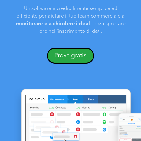
Un software incredibilmente semplice ed
efficiente per aiutare il tuo team commerciale a
monitorare e a chiudere i deal
senza sprecare
ore nell'inserimento di dati.
Prova gratis