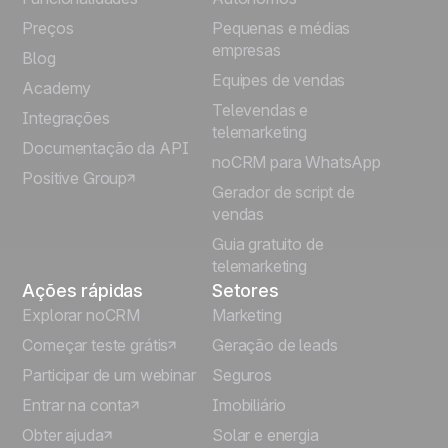
Preços
Pequenas e médias
Français
empresas
Blog
Equipes de vendas
Español
Academy
Televendas e
Integrações
telemarketing
Italiano
Documentação da API
noCRM para WhatsApp
Positive Group
Deutsch
Gerador de script de
vendas
Guia gratuito de
telemarketing
Ações rápidas
Setores
Explorar noCRM
Marketing
Começar teste grátis
Geração de leads
Participar de um webinar
Seguros
Entrar na conta
Imobiliário
Obter ajuda
Solar e energia