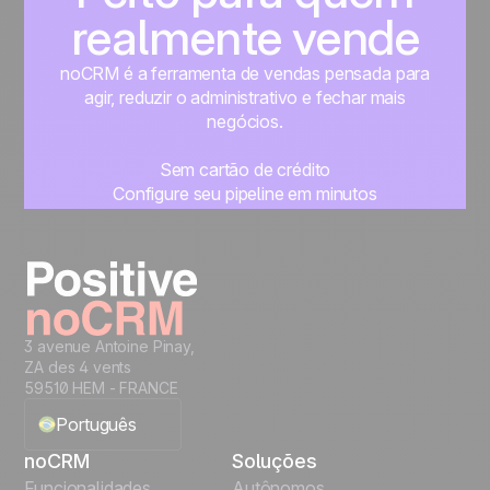
realmente vende
noCRM é a ferramenta de vendas pensada para
agir, reduzir o administrativo e fechar mais
negócios.
Sem cartão de crédito
Configure seu pipeline em minutos
Comece a gerenciar seus leads imediatamente
Teste grátis
3 avenue Antoine Pinay,
ZA des 4 vents
59510 HEM - FRANCE
Português
noCRM
Soluções
English
Funcionalidades
Autônomos