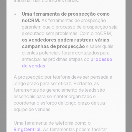
trabalhar nas condições certas:
Uma ferramenta de prospecção como
noCRM
.
As ferramentas de prospecção
garantem que o processo de prospecção seja
executado sem problemas. Com o noCRM,
os vendedores podem rastrear várias
campanhas de prospecção
e saber quais
clientes potenciais foram contatados para
antecipar as próximas etapas do
processo
de vendas
.
A prospecção por telefone deve ser pensada a
longo prazo para ser eficaz. Portanto, as
ferramentas de gerenciamento de leads são
essenciais para se manter organizado e
coordenar o esforço de longo prazo de sua
equipe de vendas.
Uma ferramenta de telefonia como o
RingCentral
. As ferramentas podem facilitar