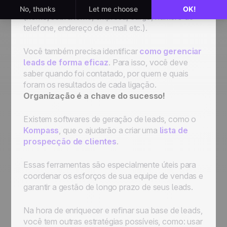
controle claro de seus detalhes de contato
(nome, sobrenome, empresa, cargo, número de
telefone, endereço de e-mail etc.).
Você também precisa identificar
como gerenciar
leads de forma eficaz
. Para isso, você deve
saber quando foi contatado, por quem e quais
foram os resultados de cada ligação.
Organização é a chave do sucesso!
Existem softwares de geração de leads, como o
Kompass
, que o ajudarão a criar uma
lista de
prospecção de clientes
.
Essas ferramentas são especialmente úteis para
coordenar os esforços de sua equipe de vendas e
garantir a gestão de longo prazo de seus leads.
Na hora de enriquecer e refinar sua base de leads,
você tem outras estratégias possíveis, como: usar