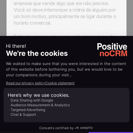
empresa que vende algo que ele não precisa.
Você só deve interromper a rotina de alguém por
um bom motivo, principalmente se ligar durante o
horário comercial.
Entender claramente quem está em sua base de
clientes maximiza suas chances de conversão e,
portanto, de vendas. Além disso, ajuda sua equipe
de vendas a economizar muito tempo.
2. Encontre clientes em
potencial B2B e crie um
documento de prospecção por
telefone
O segundo passo para uma
cold calling
bem-
sucedida é criar um documento de prospecção.
Para fazer isso, você precisa agrupar todos os
clientes potencialmente interessados ​​e ter um