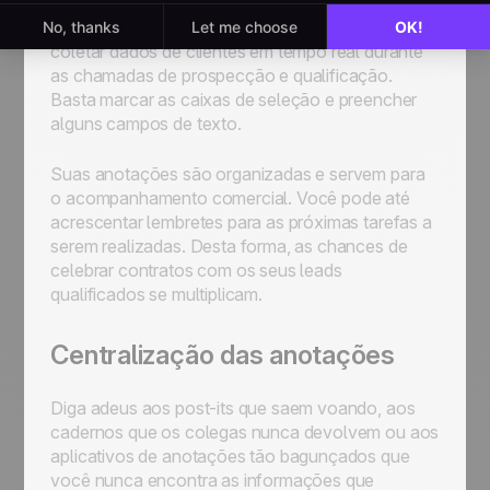
Com o Gerador de roteiro para vendas você pode
coletar dados de clientes em tempo real durante
as chamadas de prospecção e qualificação.
Basta marcar as caixas de seleção e preencher
alguns campos de texto.
Suas anotações são organizadas e servem para
o acompanhamento comercial. Você pode até
acrescentar lembretes para as próximas tarefas a
serem realizadas. Desta forma, as chances de
celebrar contratos com os seus leads
qualificados se multiplicam.
Centralização das anotações
Diga adeus aos post-its que saem voando, aos
cadernos que os colegas nunca devolvem ou aos
aplicativos de anotações tão bagunçados que
você nunca encontra as informações que