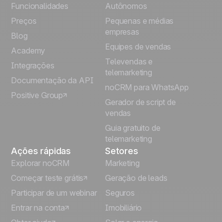
English
Funcionalidades
Autônomos
Preços
Pequenas e médias
Français
empresas
Blog
Equipes de vendas
Español
Academy
Televendas e
Integrações
telemarketing
Italiano
Documentação da API
noCRM para WhatsApp
Positive Group
Deutsch
Gerador de script de
vendas
Guia gratuito de
telemarketing
Ações rápidas
Setores
Explorar noCRM
Marketing
Começar teste grátis
Geração de leads
Participar de um webinar
Seguros
Entrar na conta
Imobiliário