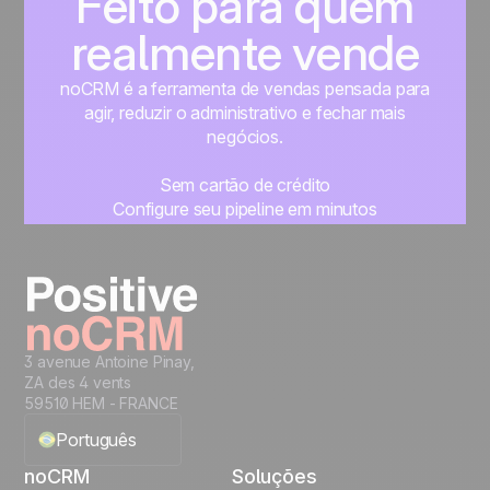
Feito para quem
realmente vende
noCRM é a ferramenta de vendas pensada para
agir, reduzir o administrativo e fechar mais
negócios.
Sem cartão de crédito
Configure seu pipeline em minutos
Comece a gerenciar seus leads imediatamente
Teste grátis
3 avenue Antoine Pinay,
ZA des 4 vents
59510 HEM - FRANCE
Português
noCRM
Soluções