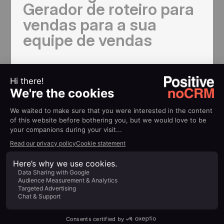
Gerador de roteiro para
vendas para a sua
equipe de vendas
Grátis e ilimitado!
Você pode criar quantos roteiros quiser e usá-los
pelo tempo que precisar. Não há limitações, não
há opção
freemium
. Tudo é grátis, desde o 1° dia
e para sempre.
Portanto, não há desculpa para não testar.
Teste o Gerador de roteiro para vendas:
grátis e ilimitado. Para sempre.
Qualificação facilitada