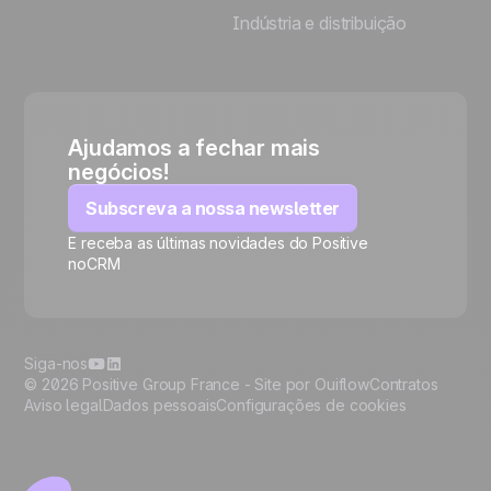
Indústria e distribuição
Ajudamos a fechar mais
negócios!
Subscreva a nossa newsletter
E receba as últimas novidades do Positive
noCRM
🍪
Siga-nos
© 2026 Positive Group France -
Site por Ouiflow
Contratos
Aviso legal
Dados pessoais
Configurações de cookies
Manage cookies