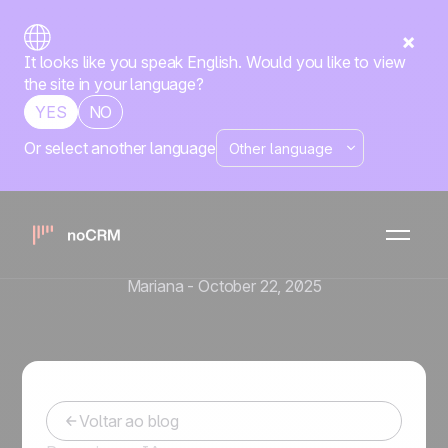
It looks like you speak English. Would you like to view
the site in your language?
YES
NO
Or select another language
Estratégia de Vendas
Gerente de Vendas: 6
estratégias essenciais para
o sucesso da equipe
Mariana
-
October 22, 2025
Voltar ao blog