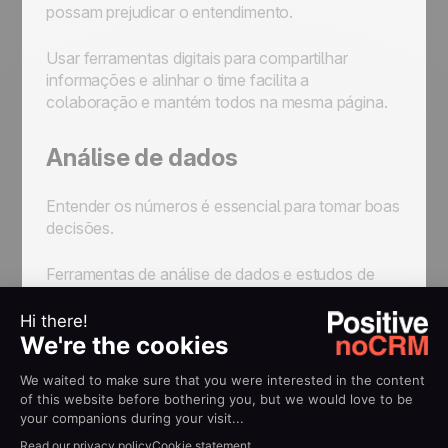
possam prejudicar o entendimento.
Usar ferramentas digitais para compartilhar
informações e alinhar o time facilita a
colaboração e mantém todos na mesma página.
Análise de dados
Entender os números é essencial para tomar boas
decisões.
Ferramentas de análise de dados e estudos de
mercado permitem prever tendências, identificar
gargalos e otimizar o desempenho da equipe.
Com base em dados reais e estudos, você pode
ajustar estratégias, redistribuir esforços e alcançar
melhores resultados.