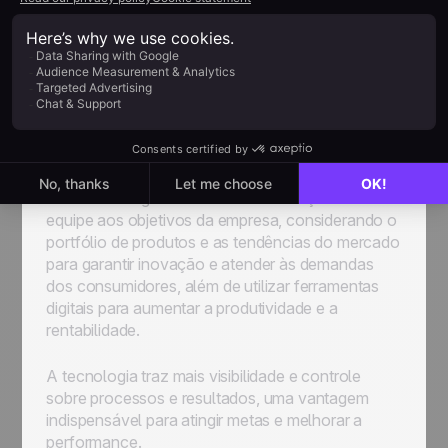
Estratégias de vendas
para gerentes
Criar e aplicar
estratégias de vendas eficazes
é
uma das principais responsabilidades do gerente
de vendas.
Essas estratégias devem alinhar as ações da
equipe aos objetivos da empresa, considerando o
portfólio de produtos e as tendências do mercado
para garantir inovação e atender às demandas
dos consumidores, além de utilizar ferramentas
digitais para aumentar a produtividade e a
rentabilidade.
A tecnologia traz mais visibilidade e controle
sobre processos e resultados, uma vantagem
indispensável para atingir metas e melhorar a
performance.