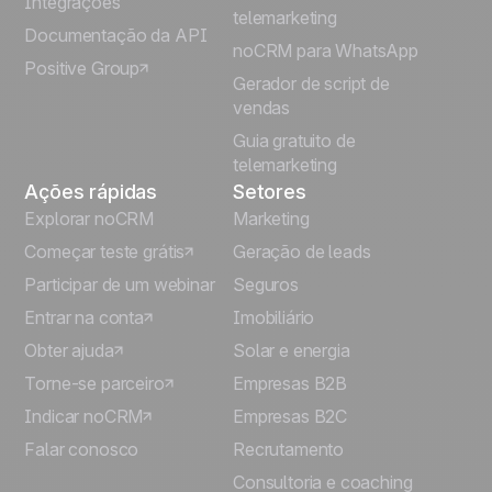
Integrações
telemarketing
Italiano
Documentação da API
noCRM para WhatsApp
Positive Group
Deutsch
Gerador de script de
vendas
Guia gratuito de
telemarketing
Ações rápidas
Setores
Explorar noCRM
Marketing
Começar teste grátis
Geração de leads
Participar de um webinar
Seguros
Entrar na conta
Imobiliário
Obter ajuda
Solar e energia
Torne-se parceiro
Empresas B2B
Indicar noCRM
Empresas B2C
Falar conosco
Recrutamento
Consultoria e coaching