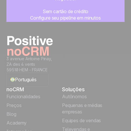
Sem cartão de crédito
Configure seu pipeline em minutos
Comece a gerenciar seus leads imediatamente
Teste grátis
3 avenue Antoine Pinay,
ZA des 4 vents
59510 HEM - FRANCE
Português
noCRM
Soluções
English
Funcionalidades
Autônomos
Preços
Pequenas e médias
Français
empresas
Blog
Equipes de vendas
Español
Academy
Televendas e