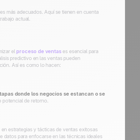
les más adecuados. Aquí se tienen en cuenta
rabajo actual.
mizar el
proceso de ventas
es esencial para
nálisis predictivo en las ventas pueden
ción. Así es como lo hacen:
etapas donde los negocios se estancan o se
o potencial de retorno.
en estrategias y tácticas de ventas exitosas
 de datos para enfocarse en las técnicas ideales