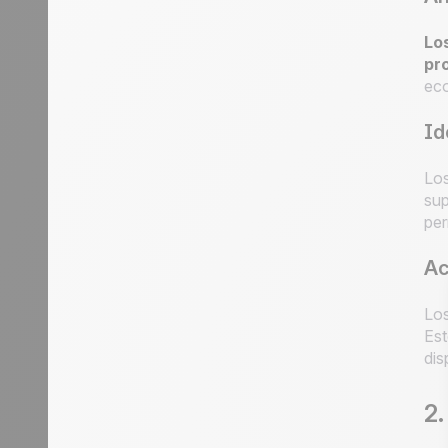
Lo
pr
ec
Id
Los
sup
per
Ac
Los
Est
dis
2.