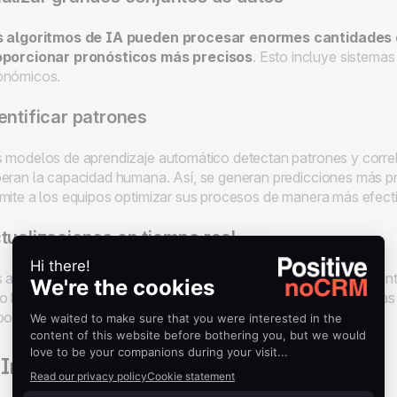
s algoritmos de IA pueden procesar enormes cantidades 
oporcionar pronósticos más precisos
. Esto incluye sistema
onómicos.
entificar patrones
 modelos de aprendizaje automático detectan patrones y corre
eran la capacidad humana. Así, se generan predicciones más pr
mite a los equipos optimizar sus procesos de manera más efect
tualizaciones en tiempo real
 avances recientes en IA permiten analizar datos continuamente
o brinda a los gerentes la oportunidad de ajustar sus estrategi
ponible.
 Información del cliente y segmentación