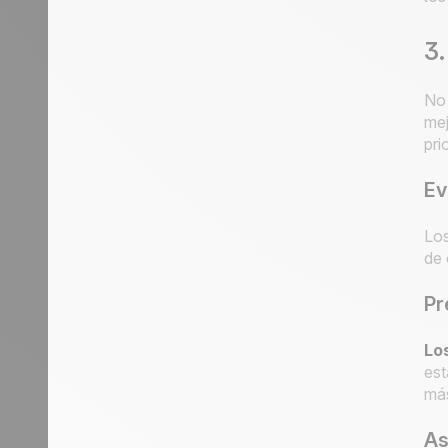
3.
No 
mej
pri
Ev
Los
de 
Pr
Los
est
más
As