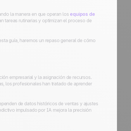
ormando la manera en que operan los
equipos de
n tareas rutinarias y optimizan el proceso de
n esta guía, haremos un repaso general de cómo
ción empresarial y la asignación de recursos.
s, los profesionales han tratado de aprender
penden de datos históricos de ventas y ajustes
edictivo impulsado por IA mejora la precisión