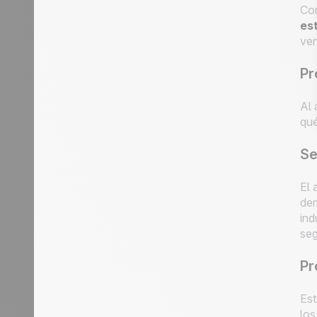
Co
es
ven
Pr
Al 
qué
Se
El 
dem
ind
seg
Pr
Est
los