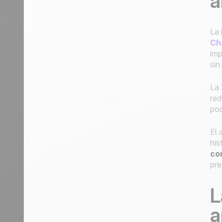
a
La 
Ch
imp
sin
La 
red
pod
El 
his
co
pre
L
a