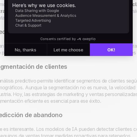
mo todo vendedor sabe,
entender el comportamiento del cl
trategias de ventas exitosas
. La inteligencia artificial y el 
tas insights más profundos sobre sus clientes, como:
edecir las necesidades del cliente
analizar el historial de compras, navegación y patrones de inter
 productos o servicios necesitarán los clientes. ¡Muchas veces
gmentación de clientes
análisis predictivo permite identificar segmentos de clientes se
ográficos. Aunque la segmentación no es nueva, la velocidad y
ustria. Hoy, las estrategias de marketing y ventas personalizada
mentación eficiente es esencial para ese éxito.
edicción de abandono
e es interesante. Los modelos de IA pueden detectar clientes c
 equipos de ventas tomar medidas proactivas para retenerlos.