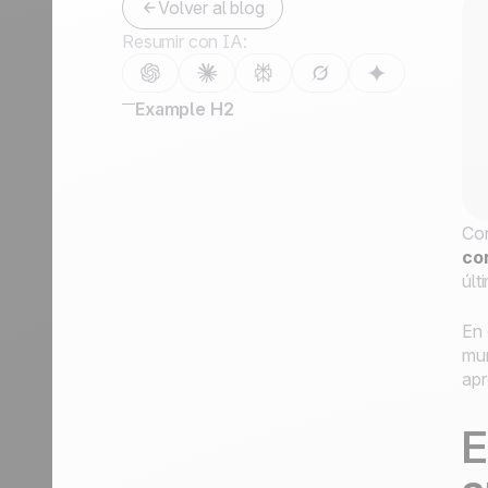
Volver al blog
Contáctanos
Resumir con IA:
Hazte partner
Example H2
Con
co
últ
En 
mun
apr
E