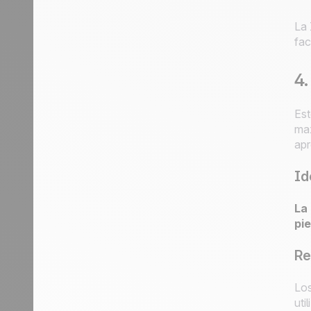
La
fac
4.
Est
max
apr
Id
La
pi
Re
Los
uti