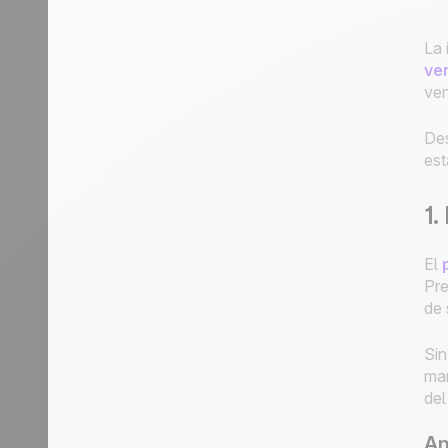
La 
ve
ven
Des
est
1.
El
Pre
de 
Sin
man
del
An