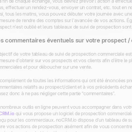
a fin de chaque échange, vous devrez prévoir l’action à effectuer
s, effectuer un rendez-vous, envoyer un contrat, etc. tout en notif
si, tous les matins, vous pouvez débuter votre journée avec une 
mesure de rendre des comptes sur l’avancée de vos actions. Ég
spect n’est oublié et leurs tableaux de suivi de prospection sont 
s commentaires éventuels sur votre prospect / 
bjectif de votre tableau de suivi de prospection commerciale est
mesure d’obtenir sur vos prospects et vos clients afin d’être le 
merciales et pour déboucher sur une vente.
complément de toutes les informations qui ont été énoncées pré
mentaires relatifs au prospect/client et à vos précédents échan
sez donc à ne pas négliger cette partie “commentaires”.
nombreux outils en ligne peuvent vous accompagner dans votre
CRM.io
qui vous propose un logiciel de prospection commerciale 
çu pour les commerciaux. noCRM.io dispose d’un tableau de suiv
vre vos actions de prospection aisément afin de vous concentrer