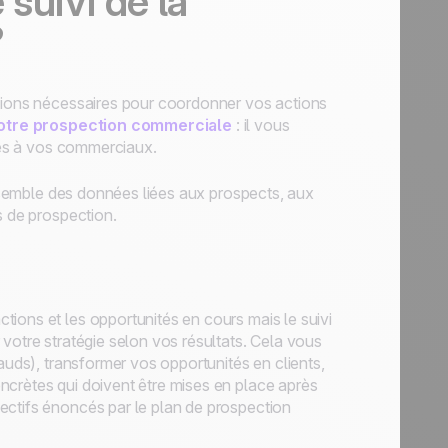
suivi de la
?
ations nécessaires pour coordonner vos actions
votre prospection commerciale
: il vous
ixés à vos commerciaux.
’ensemble des données liées aux prospects, aux
s de prospection.
ions et les opportunités en cours mais le suivi
votre stratégie selon vos résultats. Cela vous
auds), transformer vos opportunités en clients,
ncrètes qui doivent être mises en place après
ectifs énoncés par le plan de prospection