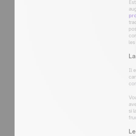
Est
aug
pr
tra
pos
con
les
La
Il 
cam
com
Vou
ave
si 
fru
Le