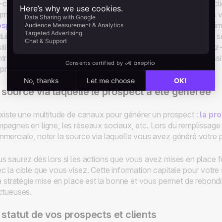
-ce un prospect chaud qui a de fortes chances de devenir un clien
menter le revenu de votre entreprise ? Vous devez noter dans v
ospects
et de vos clients afin de vous concentrer sur les plus i
duire par un pourcentage attribué à un prospect pour quantifier so
ition dans le tunnel de conversion. Cela se traduit par : “pens
trat avec ce prospect ? et à combien estimez-vous cette réussit
 prospects les plus proches de l’achat.
 source via laquelle le prospect a été générée
existe une multitude de canaux pour générer un prospect :
la pr
pagnes en ligne, les réseaux sociaux, etc. Lors du remplissage 
merciale, noter la source via laquelle vous avez généré votre p
s saurez dès lors si les actions que vous avez mises en place fo
c la cible que vous visez. Cette information capitale pour votr
la stratégie mise en place est la bonne et vous permet de rebondi
ctueuses.
 statut de vos prospects et clients