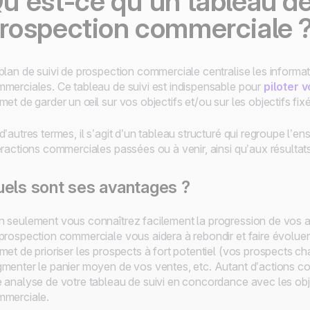
u’est-ce qu’un tableau de 
rospection commerciale 
plan de suivi de prospection commerciale centralise les inform
merciales. Ce tableau de suivi est indispensable pour
piloter 
met de garder un œil sur vos objectifs et/ou sur les objectifs f
d’autres termes, il s’agit d’un tableau structuré qui regroupe l
eractions commerciales passées ou à venir, ainsi qu’aux résultat
els sont ses avantages ?
 seulement vous connaîtrez facilement la progression de vos act
prospection commerciale vous aidera à rebondir et faire évoluer 
met de prioriser les prospects à fort potentiel (vos prospects ch
menter le panier moyen de vos ventes, etc. Autant d’actions co
 analyse de votre tableau de suivi en concordance avec les obj
merciale.