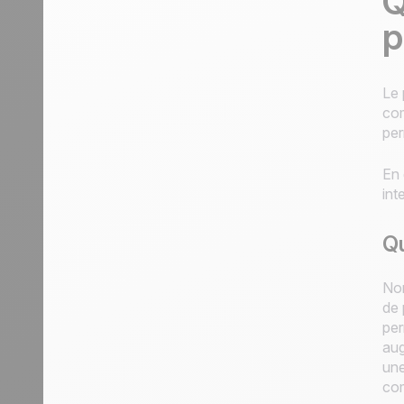
Q
p
Le 
com
per
En 
int
Qu
Non
de 
per
aug
une
com