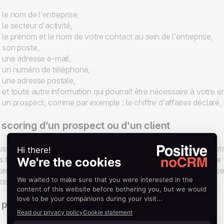
le nom de l’entreprise,
le secteur d’activité,
le prénom et le nom de votre contact au sein de l’entreprise,
son poste,
une adresse e-mail,
un numéro de téléphone,
une adresse postale,
et toute autre information qui pourrait être nécessaire à votre en
un prospect, comme par exemple : le chiffre d’affaires déclaré,
 scoring d’un prospect ou d’un client
s vos clients n’ont pas la même importance pour votre entrepri
s fixés. Utilisez un système de notation (= scoring) afin de faire f
itement de certains prospects pour adapter vos actions et conc
cise et efficace.
 potentiel du prospect ou du client