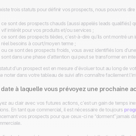
existe trois statuts pour définir vos prospects, nous pouvons dire
ce sont des prospects chauds (aussi appelés leads qualifiés) qu
vif intérêt pour vos produits et/ou services ;
ce sont des prospects tièdes, c’est-à-dire qu’ils ont montré un 
réel besoins à court/moyen terme ;
ou ce sont des prospects froids, vous avez identifiés lors d’u
sont dans une phase d’attention qui peut se transformer en inte
statut d’un prospect est en mesure d’évoluer tout au long de vo
le noter dans votre tableau de suivi afin connaître facilement l’i
 date à laquelle vous prévoyez une prochaine ac
ez au clair avec vos futures actions, c’est un gain de temps in
ions. En tant que commercial, il est nécessaire de toujours
prog
cernant vos prospects pour que ceux-ci ne “dorment” jamais dan
merciale.