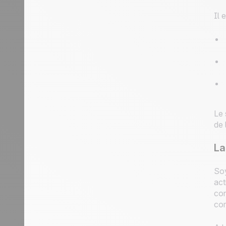
Il 
Le 
de 
La
Soy
act
con
com