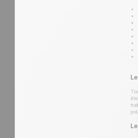
Le
Tou
ête
tra
pré
Le