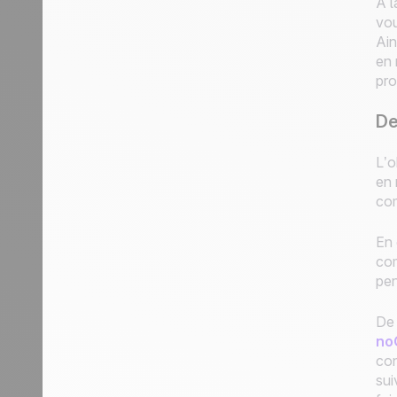
A l
vou
Ain
en 
pro
De
L’o
en 
com
En 
com
pen
De 
no
con
sui