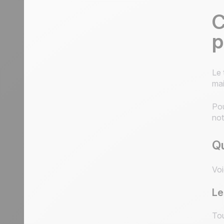
C
p
Le 
mai
Pou
not
Qu
Voi
Le
Tou