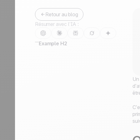
Nous contacter
Devenir partenaire
Retour au blog
Résumer avec l’IA :
Example H2
Un 
d’a
êtr
C’e
pri
sui