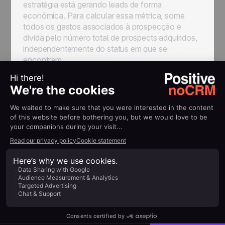
estratégia está gerando leads de forma
econômica. Para calcular essa métrica, some
todos os gastos associados à prospecção e
divida pelo número total de prospects adquiridos,
independentemente do status em que se
encontram.
3. Proporção de vendas por tipo
de cliente
Conquistar um novo lead é geralmente mais
desafiador do que manter clientes existentes.
Avaliar a proporção de vendas por tipo de cliente
oferece insights sobre o desempenho em cada
canal de aquisição. Uma proporção baixa de
vendas para novos clientes pode indicar a
necessidade de revisar suas estratégias
comerciais. Por outro lado, uma queda na
proporção de vendas para clientes existentes
pode sinalizar a necessidade de identificar causas