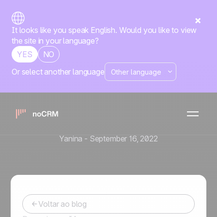
It looks like you speak English. Would you like to view
the site in your language?
YES
NO
Or select another language
Estratégia de Vendas
Como preparar uma
planilha de prospecção de
clientes?
Yanina
-
September 16, 2022
Voltar ao blog