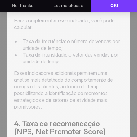
e soluções.
Para complementar esse indicador, você pode
calcular:
Taxa de frequência: o número de vendas por
unidade de tempo;
Taxa de intensidade: o valor das vendas por
unidade de tempo.
Esses indicadores adicionais permitem uma
análise mais detalhada do comportamento de
compra dos clientes, ao longo do tempo,
possibilitando a identificação de momentos
estratégicos e de setores de atividade mais
promissores.
4. Taxa de recomendação
(NPS,
Net Promoter Score
)