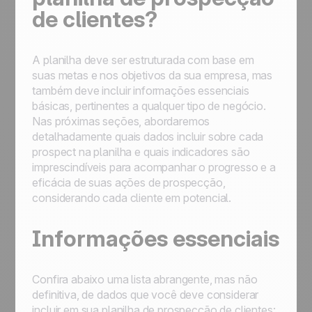
de clientes?
A planilha deve ser estruturada com base em
suas metas e nos objetivos da sua empresa, mas
também deve incluir informações essenciais
básicas, pertinentes a qualquer tipo de negócio.
Nas próximas seções, abordaremos
detalhadamente quais dados incluir sobre cada
prospect na planilha e quais indicadores são
imprescindíveis para acompanhar o progresso e a
eficácia de suas ações de prospecção,
considerando cada cliente em potencial.
Informações essenciais
Confira abaixo uma lista abrangente, mas não
definitiva, de dados que você deve considerar
incluir em sua planilha de prospecção de clientes: