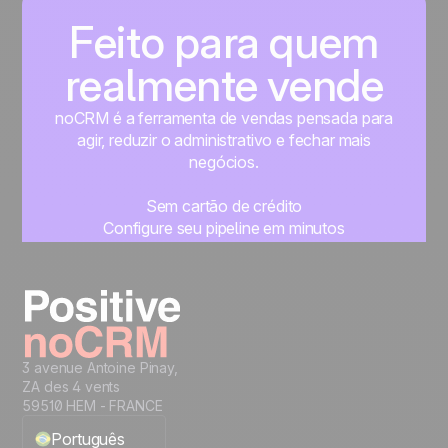
Feito para quem
realmente vende
noCRM é a ferramenta de vendas pensada para
agir, reduzir o administrativo e fechar mais
negócios.
Sem cartão de crédito
Configure seu pipeline em minutos
Comece a gerenciar seus leads imediatamente
Teste grátis
3 avenue Antoine Pinay,
ZA des 4 vents
59510 HEM - FRANCE
Português