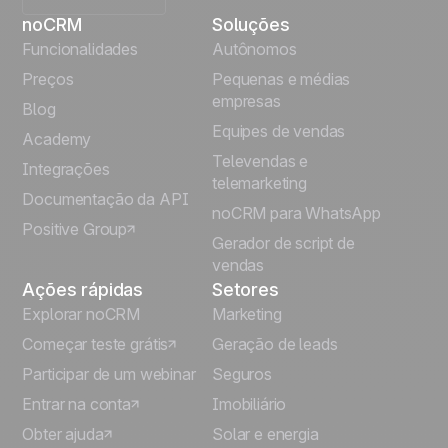
noCRM
Soluções
English
Funcionalidades
Autônomos
Preços
Pequenas e médias
Français
empresas
Blog
Equipes de vendas
Español
Academy
Televendas e
Integrações
telemarketing
Italiano
Documentação da API
noCRM para WhatsApp
Positive Group
Deutsch
Gerador de script de
vendas
Ações rápidas
Setores
Explorar noCRM
Marketing
Começar teste grátis
Geração de leads
Participar de um webinar
Seguros
Entrar na conta
Imobiliário
Obter ajuda
Solar e energia