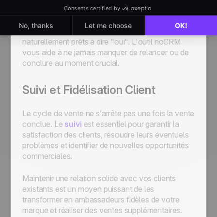
Quand toutes les étapes précédentes ont été
correctement réalisées, vos prospects seront
naturellement prêts à dire "oui". L'outil noCRM
vous aide à ne jamais manquer de relancer ou de
conclure au moment crucial.
Suivi et Fidélisation Client
Le cycle de vente ne s’arrête pas une fois la vente
conclue. Le
suivi
est essentiel pour garantir la
satisfaction des clients, résoudre leurs éventuels
problèmes et identifier de nouvelles opportunités
commerciales.
Maintenir une relation solide avec vos clients
existants est un moyen puissant de les
transformer en ambassadeurs fidèles de votre
marque et réaliser des ventes supplémentaires.