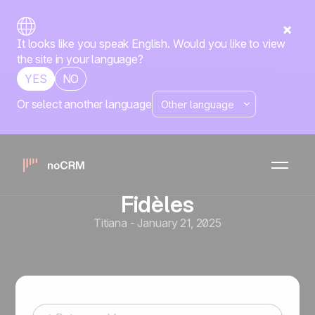
It looks like you speak English. Would you like to view
the site in your language?
YES
NO
Or select another language
Processus de vente
Cycle de Vente : Les Étapes
Clés pour Transformer vos
Prospects en Clients
Fidèles
Titiana
-
January 21, 2025