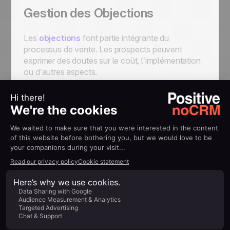
Gestion des Objections
Les
objections
font partie intégrante du
processus de vente. Les prospects peuvent
exprimer des doutes sur le coût, l’implémentation
ou d’autres aspects.
Pour gérer ces objections, montrez de l’empathie
et proposez des solutions concrètes. Préparez-
vous à répondre aux questions courantes et
rassurez vos prospects en montrant que vous
comprenez leurs préoccupations.
Closing
Le
closing
est l’étape où tout votre travail porte
ses fruits. Cela peut prendre la forme d’un accord
verbal, d’une signature de contrat ou d’un
paiement.