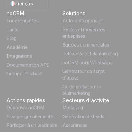
Français
noCRM
Solutions
English
Fonctionnalités
Auto-entrepreneurs
Tarifs
Petites et moyennes
Español
entreprises
Blog
Équipes commerciales
Português
Académie
Télévente et télémarketing
Intégrations
Italiano
noCRM pour WhatsApp
Documentation API
Générateur de script
Groupe Positive
Deutsch
d'appel
Guide gratuit sur le
télémarketing
Actions rapides
Secteurs d'activité
Découvrir noCRM
Marketing
Essayer gratuitement
Génération de leads
Participer à un webinaire
Assurances