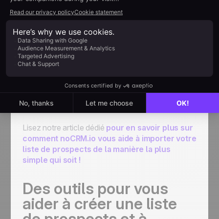
dans votre logiciel de
prospection commerciale
Une fois que vous disposez de votre
liste de
prospects,
l'étape suivante consiste à l'importer
ou à l'ajouter à votre
logiciel de prospection
commerciale
. Il s'agit d'une étape très
importante, car un tel logiciel simplifiera le
processus de gestion de vos prospects et les fera
avancer dans le processus de ventes.
Lisez notre article dédié
pour en savoir plus sur
comment noCRM.io vous aide à importer votre
liste de prospects de la manière la plus
simple qui soit !
Des outils pour vous
aider à créer une liste
de prospects et à