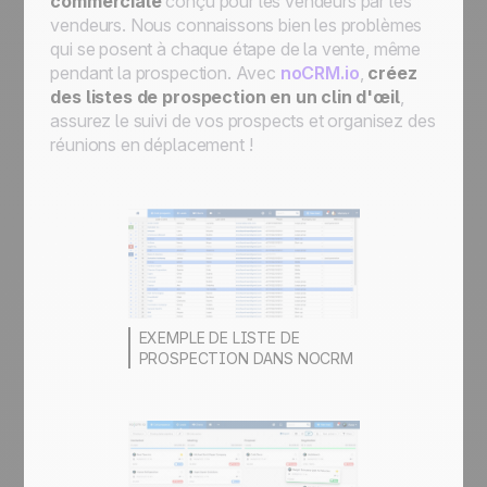
commerciale
conçu pour les vendeurs par les
vendeurs. Nous connaissons bien les problèmes
qui se posent à chaque étape de la vente, même
pendant la prospection. Avec
noCRM.io
,
créez
des listes de prospection en un clin d'œil
,
assurez le suivi de vos prospects et organisez des
réunions en déplacement !
EXEMPLE DE LISTE DE
PROSPECTION DANS NOCRM