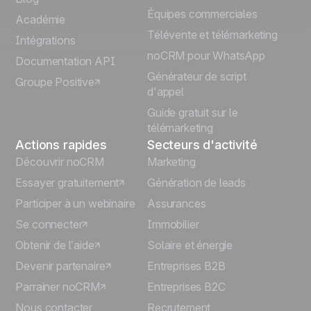
Équipes commerciales
Português
Académie
Télévente et télémarketing
Intégrations
Italiano
noCRM pour WhatsApp
Documentation API
Générateur de script
Groupe Positive
Deutsch
d'appel
Guide gratuit sur le
télémarketing
Actions rapides
Secteurs d'activité
Découvrir noCRM
Marketing
Essayer gratuitement
Génération de leads
Participer à un webinaire
Assurances
Se connecter
Immobilier
Obtenir de l’aide
Solaire et énergie
Devenir partenaire
Entreprises B2B
Parrainer noCRM
Entreprises B2C
Nous contacter
Recrutement