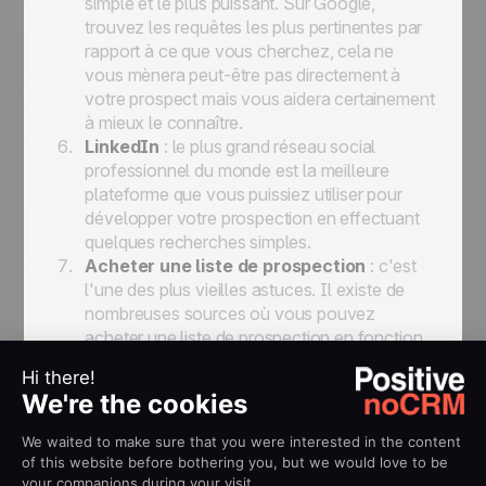
simple et le plus puissant. Sur Google,
trouvez les requêtes les plus pertinentes par
rapport à ce que vous cherchez, cela ne
vous mènera peut-être pas directement à
votre prospect mais vous aidera certainement
à mieux le connaître.
LinkedIn
: le plus grand réseau social
professionnel du monde est la meilleure
plateforme que vous puissiez utiliser pour
développer votre prospection en effectuant
quelques recherches simples.
Acheter une liste de prospection
: c'est
l'une des plus vieilles astuces. Il existe de
nombreuses sources où vous pouvez
acheter une liste de prospection en fonction
de votre cible. Toutefois, sachez que l'on ne
peut pas se fier à l'exactitude de ces listes et
que beaucoup d'entre elles sont obsolètes.
5. Importez toutes ces listes