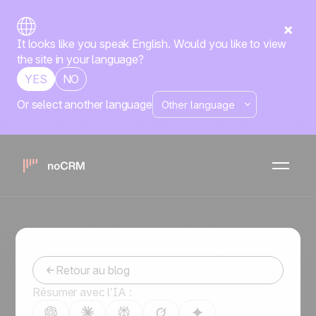
It looks like you speak English. Would you like to view
the site in your language?
YES
NO
Or select another language
Comment mettre en place
et réussir son démarchage
commercial ?
-
June 18, 2021
Retour au blog
Résumer avec l’IA :