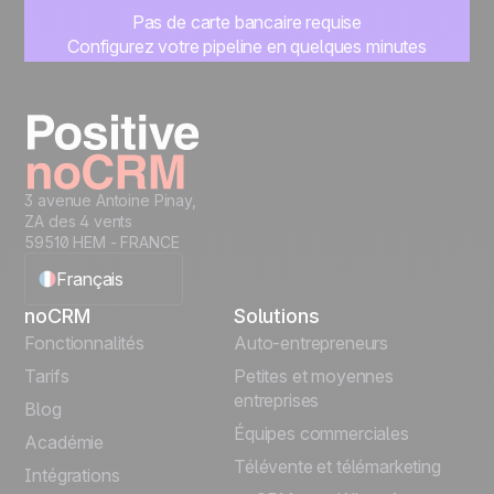
Pas de carte bancaire requise
Configurez votre pipeline en quelques minutes
Commencez à gérer vos leads instantanément
Essayer gratuitement
3 avenue Antoine Pinay,
ZA des 4 vents
59510 HEM - FRANCE
Français
noCRM
Solutions
English
Fonctionnalités
Auto-entrepreneurs
Tarifs
Petites et moyennes
Español
entreprises
Blog
Équipes commerciales
Português
Académie
Télévente et télémarketing
Intégrations
Italiano