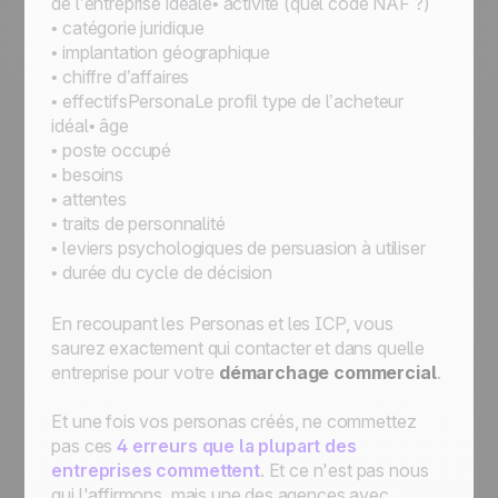
de l’entreprise idéale• activité (quel code NAF ?)
• catégorie juridique
• implantation géographique
• chiffre d’affaires
• effectifsPersonaLe profil type de l’acheteur
idéal• âge
• poste occupé
• besoins
• attentes
• traits de personnalité
• leviers psychologiques de persuasion à utiliser
• durée du cycle de décision
En recoupant les Personas et les ICP, vous
saurez exactement qui contacter et dans quelle
entreprise pour votre
démarchage commercial
.
Et une fois vos personas créés, ne commettez
pas ces
4 erreurs que la plupart des
entreprises commettent
. Et ce n'est pas nous
qui l'affirmons, mais une des agences avec