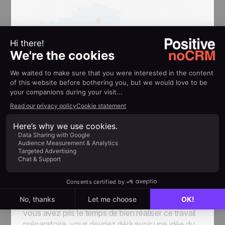
Étape 4 : Message
commercial
Vous savez à présent qui contacter, dans quelle
entreprise et via quel canal de communication. Si
vous avez pris le temps de bien réaliser ce travail
préparatoire, vous devriez déjà avoir une idée du