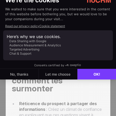
facilite également la formation des nouveaux
commerciaux en leur fournissant un cadre solide.
Bonus:
si vous utilisez noCRM, l’intégration du
script est évidemment parfaite et les informations
collectées s’ajoutent automatiquement à votre
opportunité commerciale.
Essayer le générateur de scripts d'appels
gratuitement
Les défis courants et
comment les
surmonter
Réticence du prospect à partager des
informations
: Créez un climat de confiance
en expliquant que ces questions visent à