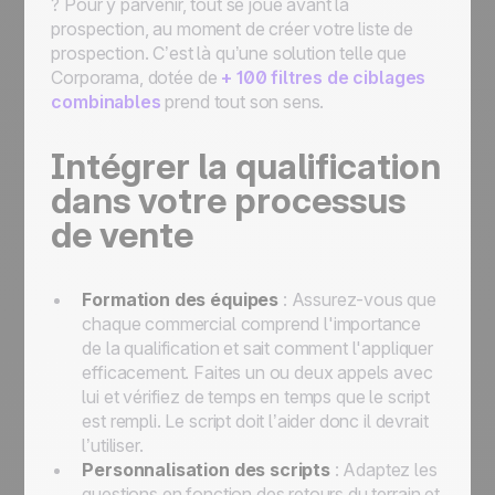
? Pour y parvenir, tout se joue avant la
prospection, au moment de créer votre liste de
prospection. C’est là qu’une solution telle que
Corporama, dotée de
+ 100 filtres de ciblages
combinables
prend tout son sens.
Intégrer la qualification
dans votre processus
de vente
Formation des équipes
: Assurez-vous que
chaque commercial comprend l'importance
de la qualification et sait comment l'appliquer
efficacement. Faites un ou deux appels avec
lui et vérifiez de temps en temps que le script
est rempli. Le script doit l’aider donc il devrait
l’utiliser.
Personnalisation des scripts
: Adaptez les
questions en fonction des retours du terrain et