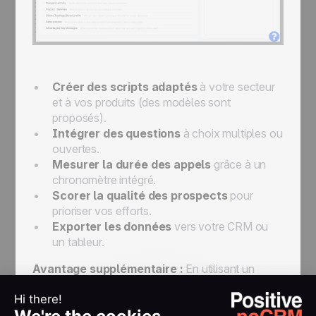
Créer des scripts adaptés
à votre secteur
et à vos produits (des modèles sont
proposés).
Intégrer des questions
à choix multiples ou
ouvertes.
Mesurer la durée des appels
grâce à un
chronomètre intégré.
Scorer la qualité des prospects
pour
prioriser vos efforts.
Exporter les données
vers votre CRM ou
un tableur.
Avantage supplémentaire :
En utilisant un
script d'appel
, vous vous assurez de ne jamais
oublier de poser les questions cruciales, tout en
maintenant une conversation naturelle. Cela