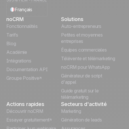
Français
noCRM
Solutions
English
Fonctionnalités
Auto-entrepreneurs
Tarifs
Petites et moyennes
Español
entreprises
Blog
Équipes commerciales
Português
Académie
Télévente et télémarketing
Intégrations
Italiano
noCRM pour WhatsApp
Documentation API
Générateur de script
Groupe Positive
Deutsch
d'appel
Guide gratuit sur le
télémarketing
Actions rapides
Secteurs d'activité
Découvrir noCRM
Marketing
Essayer gratuitement
Génération de leads
Participer à un webinaire
Assurances