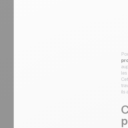
Pou
pr
aup
les
Cet
tra
ils
C
p