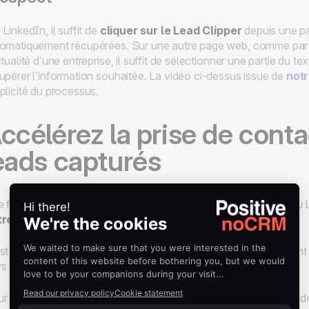
 LinkedIn, il suffit de
cliquer sur le Lead Clipper
depuis une pa
omatiquement récupérées. Sur une autre page web, comme par e
ctualité d’une entreprise, il suffit de sélectionner une partie du te
upérer l’information souhaitée. La vidéo ci-dessus issue de
notr
plicité du processus.
ccélérez la prise de conta
eads capturés
 fois vos prospects identifiés et ajoutés à votre CRM grâce au L
trer en contact de manière efficace et personnalisée
.
st souvent à cette étape que les équipes commerciales perdent
rs messages LinkedIn ou leurs e-mails de suivi.
r éviter ces tâches répétitives et gagner en réactivité, il existe 