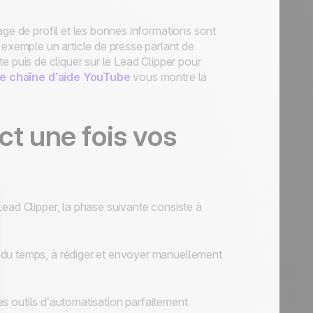
ge de profil et les bonnes informations sont
xemple un article de presse parlant de
xte puis de cliquer sur le Lead Clipper pour
e chaîne d’aide YouTube
vous montre la
ct une fois vos
ead Clipper, la phase suivante consiste à
 du temps, à rédiger et envoyer manuellement
des outils d’automatisation parfaitement