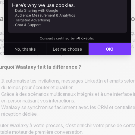
mplémentaires à noCRM, comme Waalaxy.
alaxy : votre accélérateur de prise de co
laxy est un logiciel SaaS français, simple et intuitif. Il est con
kedIn et par email. Il est aujourd’hui utilisé par plus de 100 000 
/5. Ces chiffres traduisent une adoption rapide dans les équipe
 cherchent à multiplier leurs opportunités.
urquoi
Waalaxy
fait la différence ?
Il automatise les invitations, messages LinkedIn et emails selo
du temps pour écouter et qualifier.
Grâce à des scénarios multicanaux intégrés et à une interface in
en personnalisant vos interactions.
Waalaxy se synchronise facilement avec les CRM et centrali
réception dédiée.
uter Waalaxy à votre process, c’est enrichir votre prise de cont
itable moteur de première conversation.