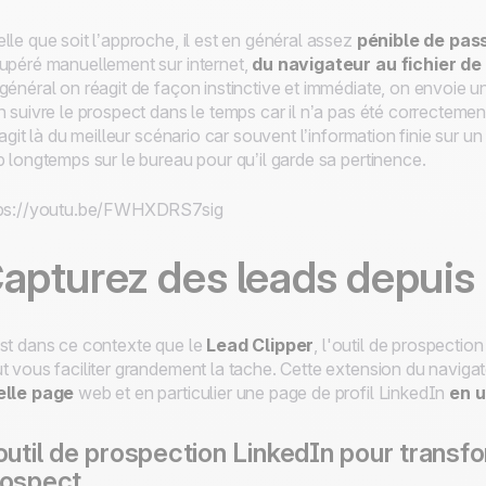
lle que soit l’approche, il est en général assez
pénible de pass
upéré manuellement sur internet,
du navigateur au fichier d
général on réagit de façon instinctive et immédiate, on envoie 
n suivre le prospect dans le temps car il n’a pas été correctement 
s’agit là du meilleur scénario car souvent l’information finie sur 
p longtemps sur le bureau pour qu’il garde sa pertinence.
tps://youtu.be/FWHXDRS7sig
apturez des leads depuis 
st dans ce contexte que le
Lead Clipper
, l'outil de prospect
t vous faciliter grandement la tache. Cette extension du navig
elle page
web et en particulier une page de profil LinkedIn
en u
outil de prospection LinkedIn pour transf
rospect