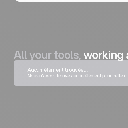
All your tools,
working 
Aucun élément trouvée...
Nous n’avons trouvé aucun élément pour cette co