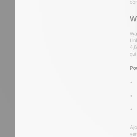
co
Wa
Waa
Lin
4,8
qui
Po
Ajo
vér