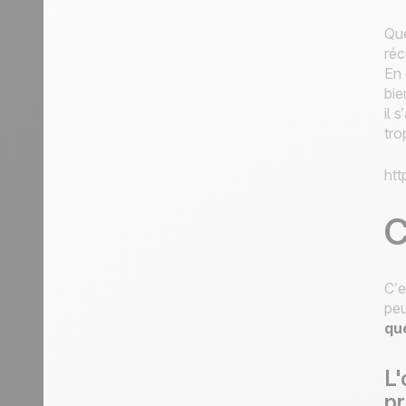
Que
réc
En 
bie
il 
tro
ht
C
C’e
peu
qu
L'
p