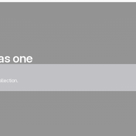
as one
llection.