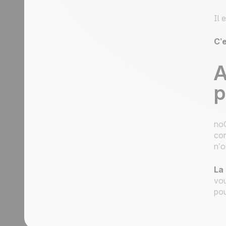
Il 
C’e
A
p
noC
com
n’o
La 
vou
pou