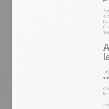
Sur
aut
l’a
réc
sim
A
l
Une
en
C’e
leu
Pou