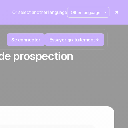
Or select another language
Se connecter
Essayer gratuitement
 de prospection
M
Télévente et Télémarketing
éduisez
User
Suivez chaque appel, priorisez les bons
nte.
leads, ne perdez jamais le fil.
La plateforme CRM et d'automatisation
Positive
marketing
aine
fait
l’actu
ergé