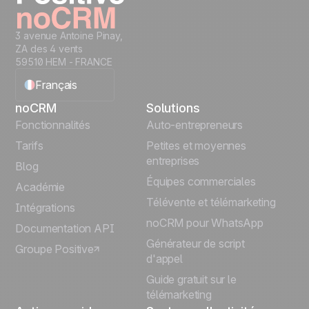
3 avenue Antoine Pinay,
ZA des 4 vents
59510 HEM - FRANCE
Français
noCRM
Solutions
English
Fonctionnalités
Auto-entrepreneurs
Tarifs
Petites et moyennes
Español
entreprises
Blog
Équipes commerciales
Português
Académie
Télévente et télémarketing
Intégrations
Italiano
noCRM pour WhatsApp
Documentation API
Générateur de script
Groupe Positive
Deutsch
d'appel
Guide gratuit sur le
télémarketing