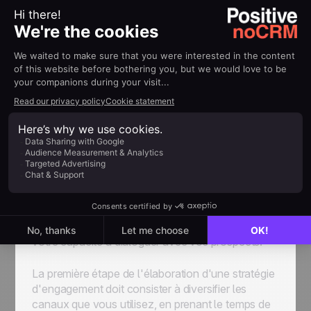
L'engagement omnicanal représente un
investissement plus important en termes de
ressources, mais le retour sur investissement à
long terme de la mise en œuvre réussie d'une telle
stratégie compense largement les coûts engagés
au départ. Voici quelques conseils pour utiliser
efficacement l'engagement omnicanal tout au
long du processus de lead nurturing.
Diversifiez vos canaux
Vous ne pouvez pas vous engager sur plusieurs
canaux si vous n'en utilisez qu'un seul. Le fait de
ne compter que sur un seul canal ne réduit pas
seulement votre portée, mais limite sérieusement
votre capacité à dialoguer avec vos prospects.
La première étape de l'élaboration d'une stratégie
d'engagement doit consister à diversifier les
canaux que vous utilisez, en prenant le temps de