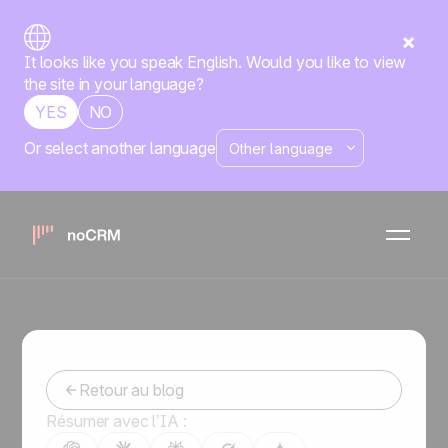
It looks like you speak English. Would you like to view
the site in your language?
YES
NO
Or select another language
Stratégie commerciale
5 stratégies pour un lead
nurturing efficace
Titiana
-
July 23, 2024
Retour au blog
Résumer avec l’IA :