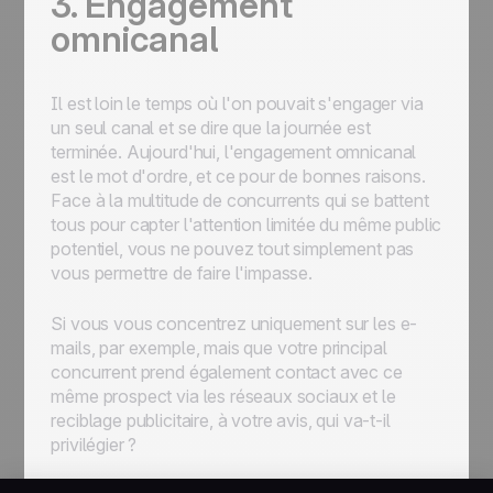
3. Engagement
omnicanal
Il est loin le temps où l'on pouvait s'engager via
un seul canal et se dire que la journée est
terminée. Aujourd'hui, l'engagement omnicanal
est le mot d'ordre, et ce pour de bonnes raisons.
Face à la multitude de concurrents qui se battent
tous pour capter l'attention limitée du même public
potentiel, vous ne pouvez tout simplement pas
vous permettre de faire l'impasse.
Si vous vous concentrez uniquement sur les e-
mails, par exemple, mais que votre principal
concurrent prend également contact avec ce
même prospect via les réseaux sociaux et le
reciblage publicitaire, à votre avis, qui va-t-il
privilégier ?